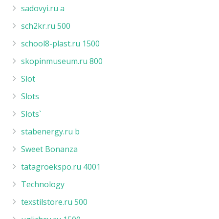
sadovyi.ru a
sch2kr.ru 500
school8-plast.ru 1500
skopinmuseum.ru 800
Slot
Slots
Slots`
stabenergy.ru b
Sweet Bonanza
tatagroekspo.ru 4001
Technology
texstilstore.ru 500