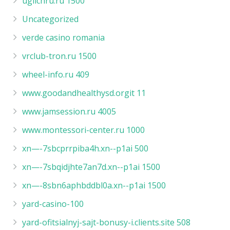
uglichru.ru 1500
Uncategorized
verde casino romania
vrclub-tron.ru 1500
wheel-info.ru 409
www.goodandhealthysd.orgit 11
www.jamsession.ru 4005
www.montessori-center.ru 1000
xn—-7sbcprrpiba4h.xn--p1ai 500
xn—-7sbqidjhte7an7d.xn--p1ai 1500
xn—-8sbn6aphbddbl0a.xn--p1ai 1500
yard-casino-100
yard-ofitsialnyj-sajt-bonusy-i.clients.site 508