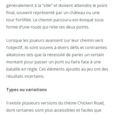
généralement à la “ville” et doivent atteindre le point
final, souvent représenté par un château ou une
tour fortifiée. Le chemin parcouru est évoqué sous
forme d’une route qui relie ces deux points.
Lorsque les joueurs avancent sur leur chemin vers
l’objectif, ils sont soumis à divers défis et contraintes
aléatoires tels que la nécessité de parier un certain
montant pour passer un pont ou faire face à une
bataille en règle. Ces éléments ajoutés au jeu ont des
résultats incertains.
Types ou variations
Il existe plusieurs versions du thème Chicken Road,
dont certaines sont plus accessibles et faciles que