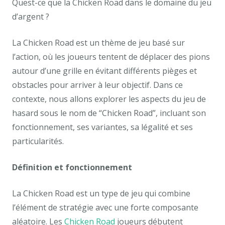
Quest-ce que la Chicken Road dans le domaine du jeu
d’argent ?
La Chicken Road est un thème de jeu basé sur
l’action, où les joueurs tentent de déplacer des pions
autour d’une grille en évitant différents pièges et
obstacles pour arriver à leur objectif. Dans ce
contexte, nous allons explorer les aspects du jeu de
hasard sous le nom de “Chicken Road”, incluant son
fonctionnement, ses variantes, sa légalité et ses
particularités.
Définition et fonctionnement
La Chicken Road est un type de jeu qui combine
l’élément de stratégie avec une forte composante
aléatoire. Les
Chicken Road
joueurs débutent