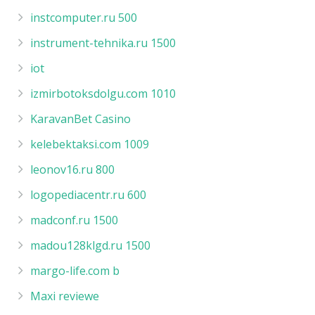
instcomputer.ru 500
instrument-tehnika.ru 1500
iot
izmirbotoksdolgu.com 1010
KaravanBet Casino
kelebektaksi.com 1009
leonov16.ru 800
logopediacentr.ru 600
madconf.ru 1500
madou128klgd.ru 1500
margo-life.com b
Maxi reviewe