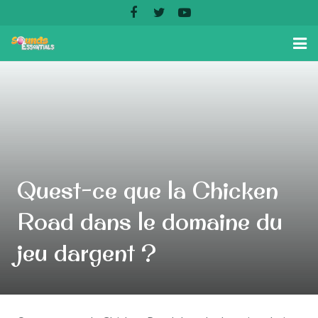
Home
Features
Download App
Screenshots
Quest-ce que la Chicken
Testimonials
Road dans le domaine du
jeu dargent ?