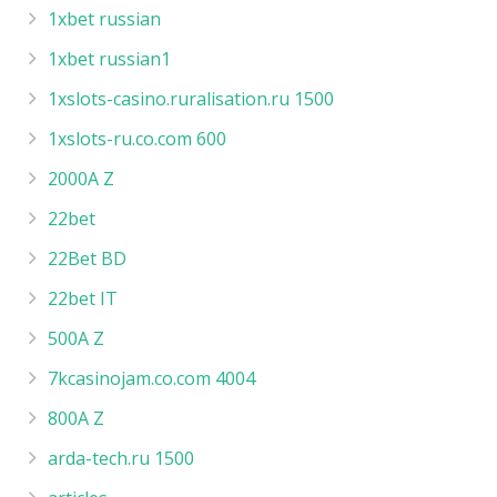
1xbet russian
1xbet russian1
1xslots-casino.ruralisation.ru 1500
1xslots-ru.co.com 600
2000A Z
22bet
22Bet BD
22bet IT
500A Z
7kcasinojam.co.com 4004
800A Z
arda-tech.ru 1500