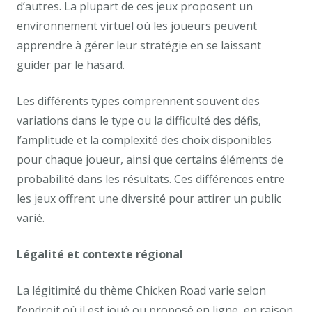
d’autres. La plupart de ces jeux proposent un
environnement virtuel où les joueurs peuvent
apprendre à gérer leur stratégie en se laissant
guider par le hasard.
Les différents types comprennent souvent des
variations dans le type ou la difficulté des défis,
l’amplitude et la complexité des choix disponibles
pour chaque joueur, ainsi que certains éléments de
probabilité dans les résultats. Ces différences entre
les jeux offrent une diversité pour attirer un public
varié.
Légalité et contexte régional
La légitimité du thème Chicken Road varie selon
l’endroit où il est joué ou proposé en ligne, en raison