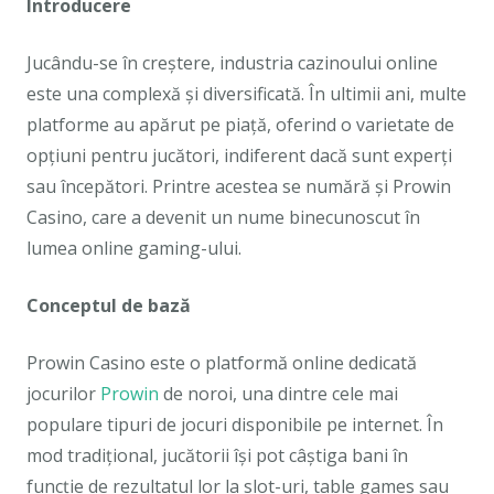
Introducere
Jucându-se în creștere, industria cazinoului online
este una complexă și diversificată. În ultimii ani, multe
platforme au apărut pe piață, oferind o varietate de
opțiuni pentru jucători, indiferent dacă sunt experți
sau începători. Printre acestea se numără și Prowin
Casino, care a devenit un nume binecunoscut în
lumea online gaming-ului.
Conceptul de bază
Prowin Casino este o platformă online dedicată
jocurilor
Prowin
de noroi, una dintre cele mai
populare tipuri de jocuri disponibile pe internet. În
mod tradițional, jucătorii își pot câștiga bani în
funcție de rezultatul lor la slot-uri, table games sau