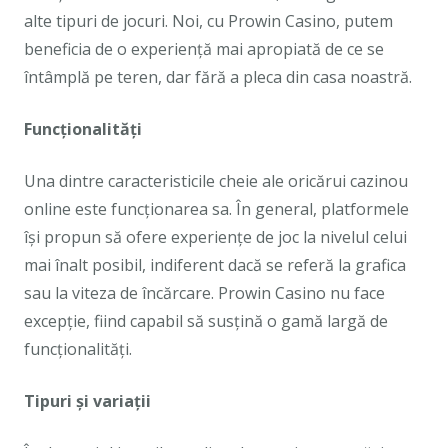
alte tipuri de jocuri. Noi, cu Prowin Casino, putem
beneficia de o experiență mai apropiată de ce se
întâmplă pe teren, dar fără a pleca din casa noastră.
Funcționalități
Una dintre caracteristicile cheie ale oricărui cazinou
online este funcționarea sa. În general, platformele
își propun să ofere experiențe de joc la nivelul celui
mai înalt posibil, indiferent dacă se referă la grafica
sau la viteza de încărcare. Prowin Casino nu face
excepție, fiind capabil să susțină o gamă largă de
funcționalități.
Tipuri și variații