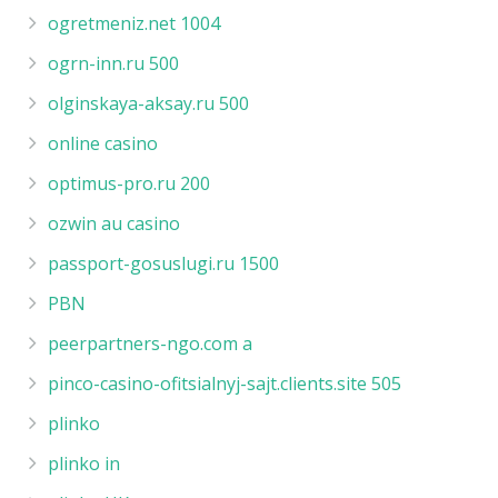
ogretmeniz.net 1004
ogrn-inn.ru 500
olginskaya-aksay.ru 500
online casino
optimus-pro.ru 200
ozwin au casino
passport-gosuslugi.ru 1500
PBN
peerpartners-ngo.com a
pinco-casino-ofitsialnyj-sajt.clients.site 505
plinko
plinko in