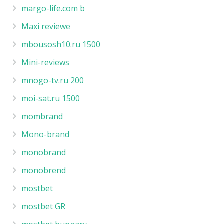
margo-life.com b
Maxi reviewe
mbousosh10.ru 1500
Mini-reviews
mnogo-tv.ru 200
moi-sat.ru 1500
mombrand
Mono-brand
monobrand
monobrend
mostbet
mostbet GR