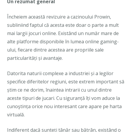
Un rezumat general
Încheiem această revizuire a cazinoului Prowin,
subliniind faptul că acesta este doar o parte a mult
mai largii jocuri online. Existând un număr mare de
alte platforme disponibile în lumea online gaming-
ului, fiecare dintre acestea are propriile sale
particularități și avantaje.
Datorita naturii complexe a industriei și a legilor
specifice diferitelor regiuni, este extrem important să
știm ce ne dorim, înaintea intrarii cu unul dintre
aceste tipuri de jucari. Cu siguranță îți vom aduce la
cunoştința orice nou interesant care apare pe harta
virtuală.
Indiferent dacă sunteți tânăr sau bătrân, existând o