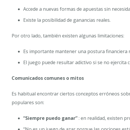
Accede a nuevas formas de apuestas sin necesida
Existe la posibilidad de ganancias reales.
Por otro lado, también existen algunas limitaciones:
Es importante mantener una postura financiera r
El juego puede resultar adictivo si se no ejercita
Comunicados comunes o mitos
Es habitual encontrar ciertos conceptos erróneos sobr
populares son:
“Siempre puedo ganar”
: en realidad, existen 
“No es un juego de azar porque las opciones es