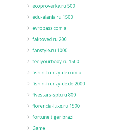
ecoproverka.ru 500
edu-alania.ru 1500
evropass.com a
faktoved.ru 200
fanstyle.ru 1000
feelyourbody.ru 1500
fishin-frenzy-de.com b
fishin-frenzy-de.de 2000
fivestars-spb.ru 800
florencia-luxe.ru 1500
fortune tiger brazil
Game