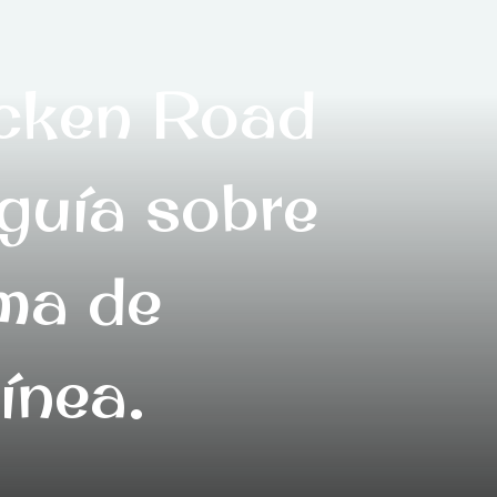
cken Road
guía sobre
rma de
ínea.