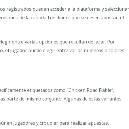
rios registrados pueden acceder a la plataforma y selecciona
ndiendo de la cantidad de dinero que se desee apostar, el
legir entre varias opciones que resultan del azar. Por
vo, el jugador puede elegir entre varios números o colores
cíficamente etiquetados como “Chicken Road Fiable”,
as parte del mismo conjunto. Algunas de estas variantes
eúnen jugadores y croupier para realizar apuestas.