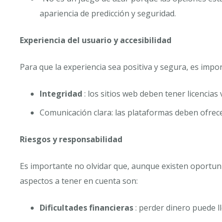
apariencia de predicción y seguridad.
Experiencia del usuario y accesibilidad
Para que la experiencia sea positiva y segura, es impo
Integridad
: los sitios web deben tener licencias
Comunicación clara: las plataformas deben ofrece
Riesgos y responsabilidad
Es importante no olvidar que, aunque existen oportun
aspectos a tener en cuenta son:
Dificultades financieras
: perder dinero puede 