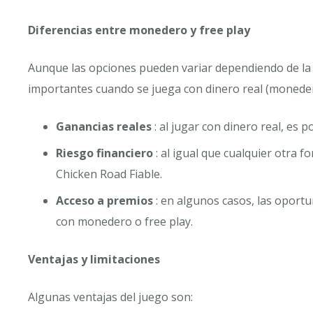
Diferencias entre monedero y free play
Aunque las opciones pueden variar dependiendo de la 
importantes cuando se juega con dinero real (monedero
Ganancias reales
: al jugar con dinero real, es 
Riesgo financiero
: al igual que cualquier otra 
Chicken Road Fiable.
Acceso a premios
: en algunos casos, las oport
con monedero o free play.
Ventajas y limitaciones
Algunas ventajas del juego son: