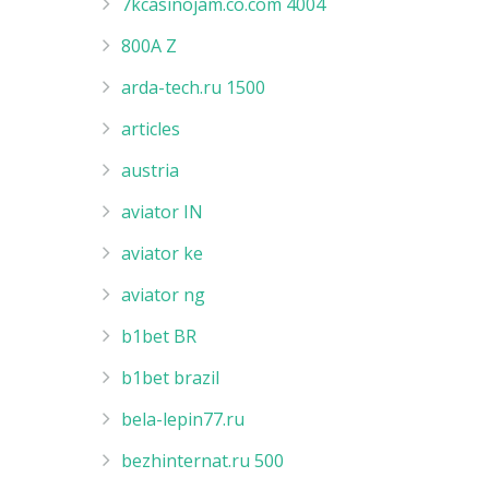
7kcasinojam.co.com 4004
800A Z
arda-tech.ru 1500
articles
austria
aviator IN
aviator ke
aviator ng
b1bet BR
b1bet brazil
bela-lepin77.ru
bezhinternat.ru 500