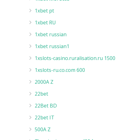
1xbet pt
1xbet RU
1xbet russian
1xbet russian1
1xslots-casino.ruralisation.ru 1500
1xslots-ru.co.com 600
2000A Z
22bet
22Bet BD
22bet IT
500A Z