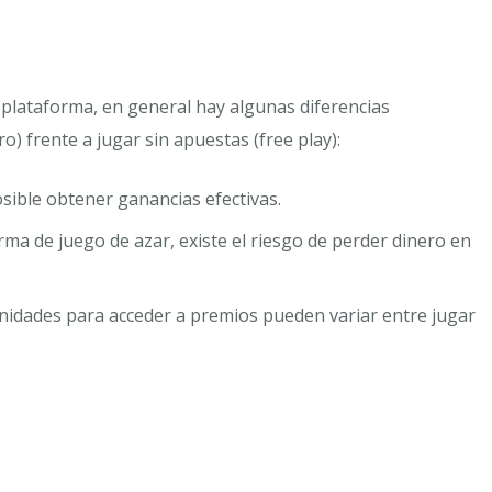
plataforma, en general hay algunas diferencias
) frente a jugar sin apuestas (free play):
posible obtener ganancias efectivas.
forma de juego de azar, existe el riesgo de perder dinero en
unidades para acceder a premios pueden variar entre jugar