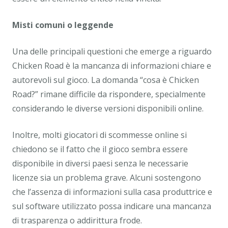
Misti comuni o leggende
Una delle principali questioni che emerge a riguardo
Chicken Road è la mancanza di informazioni chiare e
autorevoli sul gioco. La domanda “cosa è Chicken
Road?” rimane difficile da rispondere, specialmente
considerando le diverse versioni disponibili online.
Inoltre, molti giocatori di scommesse online si
chiedono se il fatto che il gioco sembra essere
disponibile in diversi paesi senza le necessarie
licenze sia un problema grave. Alcuni sostengono
che l’assenza di informazioni sulla casa produttrice e
sul software utilizzato possa indicare una mancanza
di trasparenza o addirittura frode.