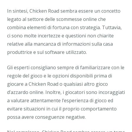
In sintesi, Chicken Road sembra essere un concetto
legato al settore delle scommesse online che
combina elementi di fortuna con strategia. Tuttavia,
ci sono molte incertezze e questioni non chiarite
relative alla mancanza di informazioni sulla casa
produttrice e sul software utilizzato.
Gli esperti consigliano sempre di familiarizzare con le
regole del gioco e le opzioni disponibili prima di
giocare a Chicken Road o qualsiasi altro gioco
d’azzardo online. Inoltre, i giocatori sono incoraggiati
a valutare attentamente l’esperienza di gioco ed
evitare situazioni in cui il proprio comportamento
possa avere conseguenze negative.