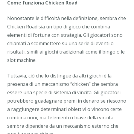
Come funziona Chicken Road
Nonostante le difficoltà nella definizione, sembra che
Chicken Road sia un tipo di gioco che combina
elementi di fortuna con strategia. Gli giocatori sono
chiamati a scommettere su una serie di eventi o
risultati, simili ai giochi tradizionali come il bingo o le
slot machine.
Tuttavia, ciò che lo distingue da altri giochi è la
presenza di un meccanismo “chicken” che sembra
essere una specie di sistema di vincita. Gli giocatori
potrebbero guadagnare premi in denaro se riescono
a raggiungere determinati obiettivi o vincono certe
combinazioni, ma l’elemento chiave della vincita
sembra dipendere da un meccanismo esterno che