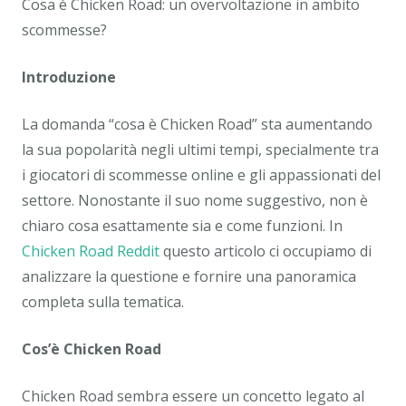
Cosa è Chicken Road: un overvoltazione in ambito
scommesse?
Introduzione
La domanda “cosa è Chicken Road” sta aumentando
la sua popolarità negli ultimi tempi, specialmente tra
i giocatori di scommesse online e gli appassionati del
settore. Nonostante il suo nome suggestivo, non è
chiaro cosa esattamente sia e come funzioni. In
Chicken Road Reddit
questo articolo ci occupiamo di
analizzare la questione e fornire una panoramica
completa sulla tematica.
Cos’è Chicken Road
Chicken Road sembra essere un concetto legato al