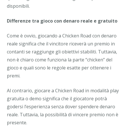
disponibili.
Differenze tra gioco con denaro reale e gratuito
Come è ovvio, giocando a Chicken Road con denaro
reale significa che il vincitore riceverà un premio in
contanti se raggiunge gli obiettivi stabiliti. Tuttavia,
non è chiaro come funziona la parte “chicken” del
gioco e quali sono le regole esatte per ottenere i
premi.
Al contrario, giocare a Chicken Road in modalità play
gratuita o demo significa che il giocatore potrà
godersi l’esperienza senza dover spendere denaro
reale. Tuttavia, la possibilità di vincere premio non è
presente.