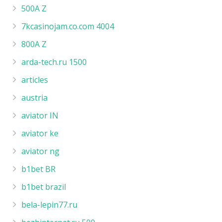
500A Z
7kcasinojam.co.com 4004
800A Z
arda-tech.ru 1500
articles
austria
aviator IN
aviator ke
aviator ng
b1bet BR
b1bet brazil
bela-lepin77.ru