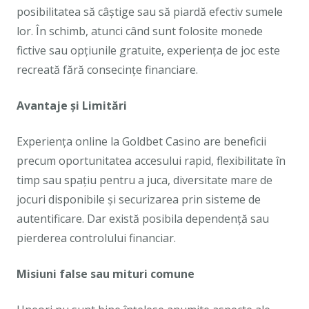
posibilitatea să câștige sau să piardă efectiv sumele
lor. În schimb, atunci când sunt folosite monede
fictive sau opțiunile gratuite, experiența de joc este
recreată fără consecințe financiare.
Avantaje și Limitări
Experiența online la Goldbet Casino are beneficii
precum oportunitatea accesului rapid, flexibilitate în
timp sau spațiu pentru a juca, diversitate mare de
jocuri disponibile și securizarea prin sisteme de
autentificare. Dar există posibila dependență sau
pierderea controlului financiar.
Misiuni false sau mituri comune