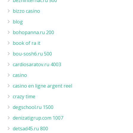
bezhinternat.ru 500
bizzo casino
blog
bohopanna.ru 200
book of ra it
bou-sosh6.ru 500
cardiosaratov.ru 4003
casino
casino en ligne argent reel
crazy time
degschool.ru 1500
denizatigrup.com 1007
detsad45.ru 800