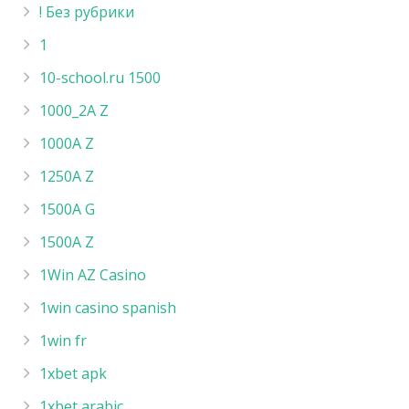
! Без рубрики
1
10-school.ru 1500
1000_2A Z
1000A Z
1250A Z
1500A G
1500A Z
1Win AZ Casino
1win casino spanish
1win fr
1xbet apk
1xbet arabic