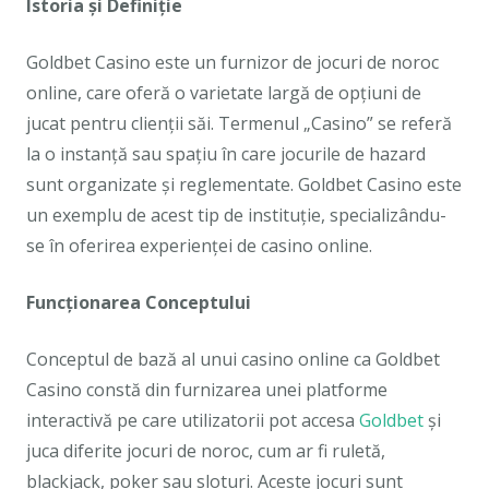
Istoria și Definiție
Goldbet Casino este un furnizor de jocuri de noroc
online, care oferă o varietate largă de opțiuni de
jucat pentru clienții săi. Termenul „Casino” se referă
la o instanță sau spațiu în care jocurile de hazard
sunt organizate și reglementate. Goldbet Casino este
un exemplu de acest tip de instituție, specializându-
se în oferirea experienței de casino online.
Funcționarea Conceptului
Conceptul de bază al unui casino online ca Goldbet
Casino constă din furnizarea unei platforme
interactivă pe care utilizatorii pot accesa
Goldbet
și
juca diferite jocuri de noroc, cum ar fi ruletă,
blackjack, poker sau sloturi. Aceste jocuri sunt