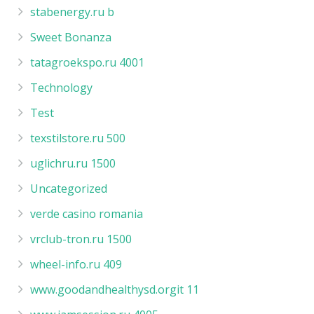
stabenergy.ru b
Sweet Bonanza
tatagroekspo.ru 4001
Technology
Test
texstilstore.ru 500
uglichru.ru 1500
Uncategorized
verde casino romania
vrclub-tron.ru 1500
wheel-info.ru 409
www.goodandhealthysd.orgit 11