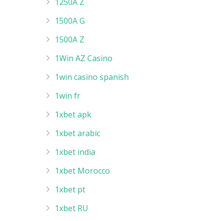
1250A Z
1500A G
1500A Z
1Win AZ Casino
1win casino spanish
1win fr
1xbet apk
1xbet arabic
1xbet india
1xbet Morocco
1xbet pt
1xbet RU