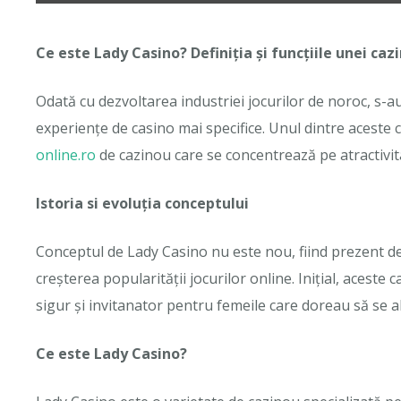
Ce este Lady Casino? Definiția și funcțiile unei ca
Odată cu dezvoltarea industriei jocurilor de noroc, s-au
experiențe de casino mai specifice. Unul dintre aceste
online.ro
de cazinou care se concentrează pe atractivita
Istoria si evoluția conceptului
Conceptul de Lady Casino nu este nou, fiind prezent dej
creșterea popularității jocurilor online. Inițial, acest
sigur și invitanator pentru femeile care doreau să se a
Ce este Lady Casino?