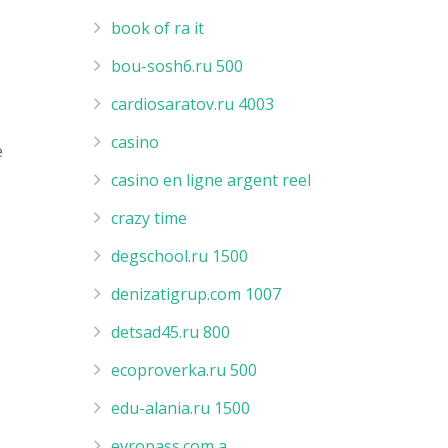
book of ra it
bou-sosh6.ru 500
cardiosaratov.ru 4003
casino
e
casino en ligne argent reel
crazy time
degschool.ru 1500
denizatigrup.com 1007
detsad45.ru 800
ecoproverka.ru 500
edu-alania.ru 1500
evropass.com a