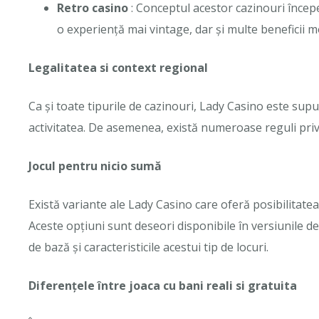
Retro casino
: Conceptul acestor cazinouri începe
o experiență mai vintage, dar și multe beneficii 
Legalitatea si context regional
Ca și toate tipurile de cazinouri, Lady Casino este supu
activitatea. De asemenea, există numeroase reguli privi
Jocul pentru nicio sumă
Există variante ale Lady Casino care oferă posibilitatea
Aceste opțiuni sunt deseori disponibile în versiunile de
de bază și caracteristicile acestui tip de locuri.
Diferențele între joaca cu bani reali si gratuita