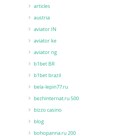
articles
austria
aviator IN
aviator ke
aviator ng
b1bet BR
b1bet brazil
bela-lepin77.ru
bezhinternat.ru 500
bizzo casino
blog
bohopanna.ru 200