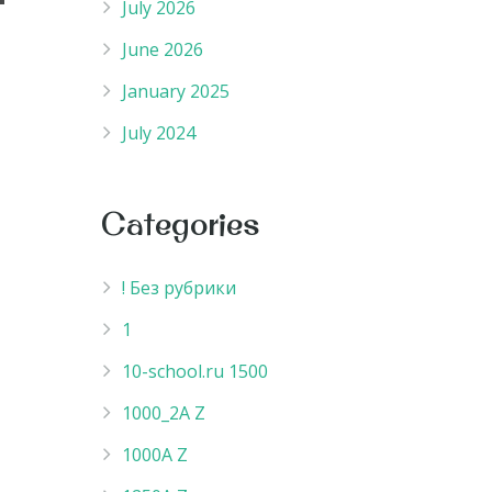
July 2026
June 2026
January 2025
July 2024
Categories
! Без рубрики
1
10-school.ru 1500
1000_2A Z
1000A Z