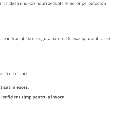
n că ideea unei cazinouri dedicate femeilor perpetuează
lase îndrumați de o singură părere. De exemplu, atât cazinel
sită de riscuri:
ticat în exces.
ai suficient timp pentru a învata