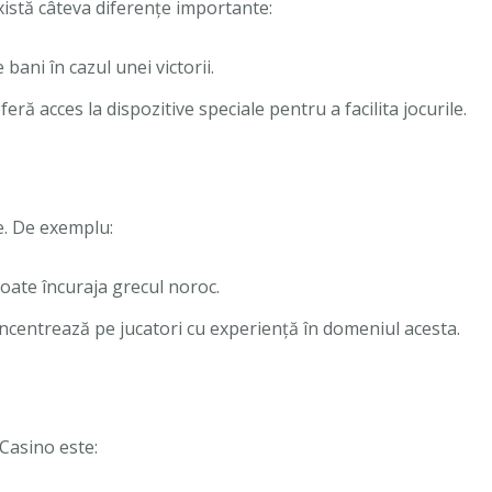
xistă câteva diferențe importante:
bani în cazul unei victorii.
eră acces la dispozitive speciale pentru a facilita jocurile.
ce. De exemplu:
oate încuraja grecul noroc.
oncentrează pe jucatori cu experiență în domeniul acesta.
Casino este: