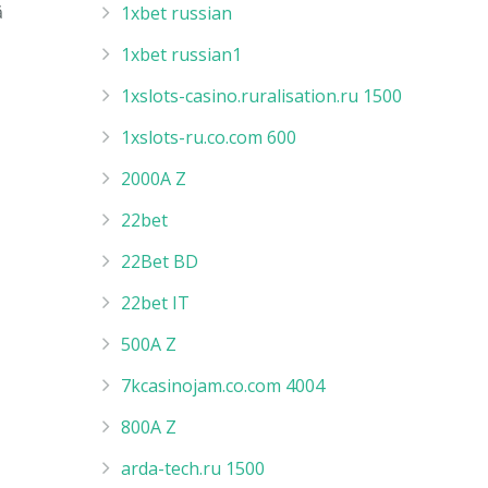
ă
1xbet russian
1xbet russian1
1xslots-casino.ruralisation.ru 1500
1xslots-ru.co.com 600
2000A Z
22bet
22Bet BD
22bet IT
500A Z
7kcasinojam.co.com 4004
800A Z
arda-tech.ru 1500