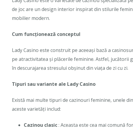
Lady Casino este o varietate de cazinou specializată pe a
de joc are un design interior inspirat din stilurile femi
mobilier modern.
Cum funcționează conceptul
Lady Casino este construit pe aceeași bază a casinosuri
pe atractivitatea și plăcerile feminine. Astfel, jucătorii
în descurajarea stresului obșinut din viața de zi cu zi.
Tipuri sau variante ale Lady Casino
Există mai multe tipuri de cazinouri feminine, unele din
aceste varietăți includ:
Cazinou clasic
: Aceasta este cea mai comună for