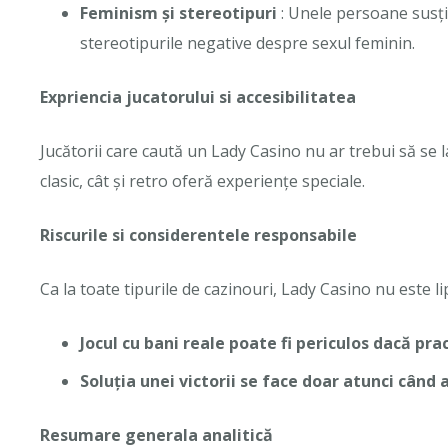
Feminism și stereotipuri
: Unele persoane susți
stereotipurile negative despre sexul feminin.
Expriencia jucatorului si accesibilitatea
Jucătorii care caută un Lady Casino nu ar trebui să se 
clasic, cât și retro oferă experiențe speciale.
Riscurile si considerentele responsabile
Ca la toate tipurile de cazinouri, Lady Casino nu este lip
Jocul cu bani reale poate fi periculos dacă prac
Soluția unei victorii se face doar atunci când 
Resumare generala analitică