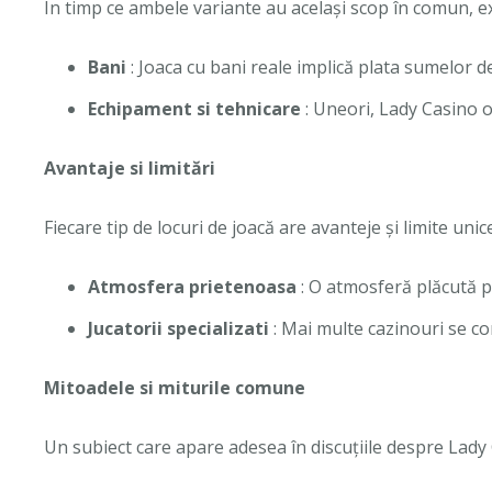
În timp ce ambele variante au același scop în comun, e
Bani
: Joaca cu bani reale implică plata sumelor de 
Echipament si tehnicare
: Uneori, Lady Casino of
Avantaje si limitări
Fiecare tip de locuri de joacă are avanteje și limite uni
Atmosfera prietenoasa
: O atmosferă plăcută p
Jucatorii specializati
: Mai multe cazinouri se c
Mitoadele si miturile comune
Un subiect care apare adesea în discuțiile despre Lady 