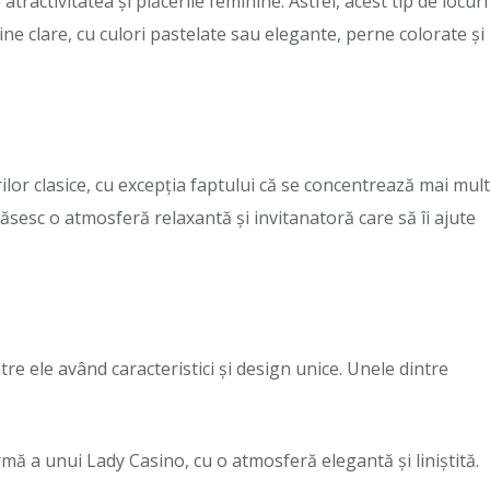
tractivitatea și plăcerile feminine. Astfel, acest tip de locuri
nine clare, cu culori pastelate sau elegante, perne colorate și
lor clasice, cu excepția faptului că se concentrează mai mult
 găsesc o atmosferă relaxantă și invitanatoră care să îi ajute
tre ele având caracteristici și design unice. Unele dintre
mă a unui Lady Casino, cu o atmosferă elegantă și liniștită.