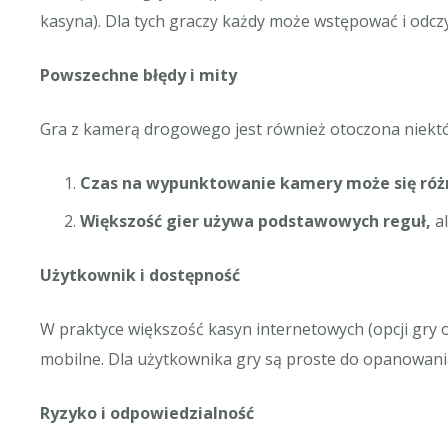
kasyna). Dla tych graczy każdy może wstępować i odcz
Powszechne błędy i mity
Gra z kamerą drogowego jest również otoczona niekt
Czas na wypunktowanie kamery może się róż
Większość gier używa podstawowych reguł,
a
Użytkownik i dostępność
W praktyce większość kasyn internetowych (opcji gry o
mobilne. Dla użytkownika gry są proste do opanowan
Ryzyko i odpowiedzialność