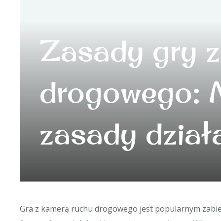
Zasady gry z
drogowego: 
zasady dział
Gra z kamerą ruchu drogowego jest popularnym zabi