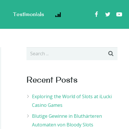
Testimonials
Recent Posts
Exploring the World of Slots at iLucki
Casino Games
Blutige Gewinne in Bluthärteren
Automaten von Bloody Slots