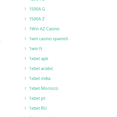
1500A G
1500A Z
1Win AZ Casino
1win casino spanish
.
1win fr
1xbet apk
1xbet arabic
1xbet india
1xbet Morocco
1xbet pt
1xbet RU