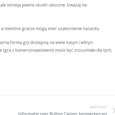
ale istnieją pewne skutki uboczne. Uważaj na:
, a niektóre gracze mogą mieć uzależnienie hazardu.
rną formą gry dostępną na wiele kasyn i witryn.
me (gra z kameroznawstwem) może być zrozumiałe dla tych,
NEXT POST
Informatie over Rollino Casino: kenmerken en