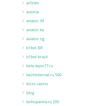
articles
austria
aviator IN
aviator ke
aviator ng
b1bet BR
b1bet brazil
bela-lepin77.ru
bezhinternat.ru 500
bizzo casino
blog
bohopanna.ru 200