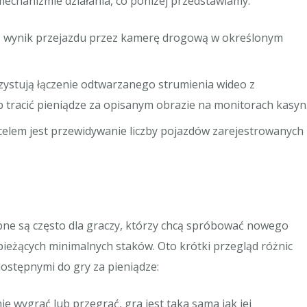
echanizmie działania, co poniżej przedstawiamy:
ją wynik przejazdu przez kamerę drogową w określonym
zystują łączenie odtwarzanego strumienia wideo z
 tracić pieniądze za opisanym obrazie na monitorach kasyn
celem jest przewidywanie liczby pojazdów zarejestrowanych
pne są często dla graczy, którzy chcą spróbować nowego
eżących minimalnych staków. Oto krótki przegląd różnic
ostępnymi do gry za pieniądze:
ie wygrać lub przegrać, gra jest taka sama jak jej