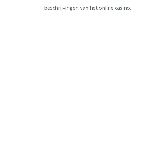
beschrijvingen van het online casino.