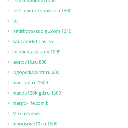
instcomputer.ru 500
instrument-tehnika.ru 1500
iot
izmirbotoksdolgu.com 1010
KaravanBet Casino
kelebektaksi.com 1009
leonov16.ru 800
logopediacentr.ru 600
madconf.ru 1500
madou128klgd.ru 1500
margo-life.com b
Maxi reviewe
mbousosh10.ru 1500