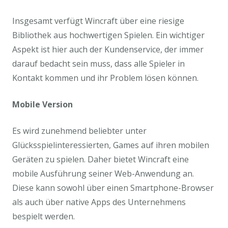
Insgesamt verfügt Wincraft über eine riesige
Bibliothek aus hochwertigen Spielen. Ein wichtiger
Aspekt ist hier auch der Kundenservice, der immer
darauf bedacht sein muss, dass alle Spieler in
Kontakt kommen und ihr Problem lösen können.
Mobile Version
Es wird zunehmend beliebter unter
Glücksspielinteressierten, Games auf ihren mobilen
Geräten zu spielen. Daher bietet Wincraft eine
mobile Ausführung seiner Web-Anwendung an.
Diese kann sowohl über einen Smartphone-Browser
als auch über native Apps des Unternehmens
bespielt werden.