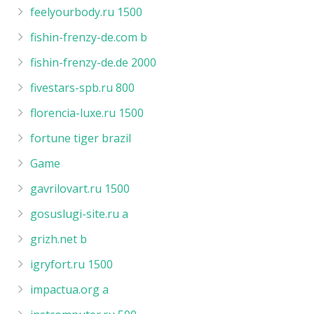
feelyourbody.ru 1500
fishin-frenzy-de.com b
fishin-frenzy-de.de 2000
fivestars-spb.ru 800
florencia-luxe.ru 1500
fortune tiger brazil
Game
gavrilovart.ru 1500
gosuslugi-site.ru a
grizh.net b
igryfort.ru 1500
impactua.org a