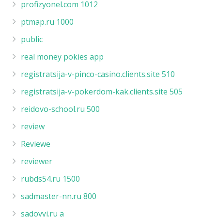
profizyonel.com 1012
ptmap.ru 1000
public
real money pokies app
registratsija-v-pinco-casino.clients.site 510
registratsija-v-pokerdom-kak.clients.site 505
reidovo-school.ru 500
review
Reviewe
reviewer
rubds54.ru 1500
sadmaster-nn.ru 800
sadovyi.ru a