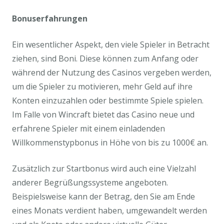
Bonuserfahrungen
Ein wesentlicher Aspekt, den viele Spieler in Betracht
ziehen, sind Boni. Diese können zum Anfang oder
während der Nutzung des Casinos vergeben werden,
um die Spieler zu motivieren, mehr Geld auf ihre
Konten einzuzahlen oder bestimmte Spiele spielen.
Im Falle von Wincraft bietet das Casino neue und
erfahrene Spieler mit einem einladenden
Willkommenstypbonus in Höhe von bis zu 1000€ an.
Zusätzlich zur Startbonus wird auch eine Vielzahl
anderer Begrüßungssysteme angeboten.
Beispielsweise kann der Betrag, den Sie am Ende
eines Monats verdient haben, umgewandelt werden