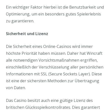
Ein wichtiger Faktor hierbei ist die Benutzbarkeit und
Optimierung, um ein besonders gutes Spielerlebnis
zu garantieren.
Sicherheit und Lizenz
Die Sicherheit eines Online-Casinos wird immer
höchste Priorität haben müssen. Daher hat Wincraft
alle notwendigen Vorsichtsmaßnahmen ergriffen,
einschließlich der Verschlüsselung aller persönlichen
Informationen mit SSL (Secure Sockets Layer). Diese
ist eine der sichersten Methoden zur Übertragung
von Daten.
Das Casino besitzt auch eine gültige Lizenz des
britischen Glücksspielkontrollrates. Dies garantiert