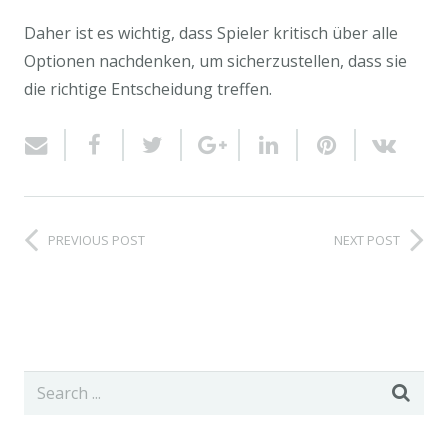
Daher ist es wichtig, dass Spieler kritisch über alle
Optionen nachdenken, um sicherzustellen, dass sie
die richtige Entscheidung treffen.
PREVIOUS POST
NEXT POST