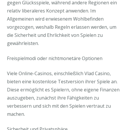
gegen Glücksspiele, während andere Regionen ein
relativ liberaleres Konzept anwenden. Im
Allgemeinen wird erwiesenem Wohlbefinden
vorgezogen, weshalb Regeln erlassen werden, um
die Sicherheit und Ehrlichkeit von Spielen zu
gewährleisten.
Freispielmodi oder nichtmonetäre Optionen
Viele Online-Casinos, einschließlich Vlad Casino,
bieten eine kostenlose Testversion ihrer Spiele an.
Diese ermöglicht es Spielern, ohne eigene Finanzen
auszugeben, zunächst ihre Fähigkeiten zu
verbessern und sich mit den Spielen vertraut zu
machen.
Sicherheit und Privatsphäre