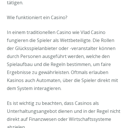
tätigen.
Wie funktioniert ein Casino?
In einem traditionellen Casino wie Vlad Casino
fungieren die Spieler als Wettbeteiligte. Die Rollen
der Glücksspielanbieter oder -veranstalter können
durch Personen ausgeführt werden, welche den
Spielaufbau und die Regeln bestimmen, um faire
Ergebnisse zu gewährleisten. Oftmals erlauben
Kasinos auch Automaten, über die Spieler direkt mit
dem System interagieren.
Es ist wichtig zu beachten, dass Casinos als
Unterhaltungsangebot dienen und in der Regel nicht
direkt auf Finanzwesen oder Wirtschaftssysteme
abzielen.