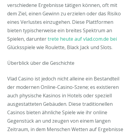
verschiedene Ergebnisse tätigen können, oft mit
dem Ziel, einen Gewinn zu erzielen oder das Risiko
eines Verlustes einzugehen. Diese Plattformen
bieten typischerweise ein breites Spektrum an
Spielen, darunter
trete heute auf vlad.com.de bei
Glücksspiele wie Roulette, Black Jack und Slots.
Überblick über die Geschichte
Vlad Casino ist jedoch nicht alleine ein Bestandteil
der modernen Online-Casino-Szene; es existieren
auch physische Kasinos in Hotels oder speziell
ausgestatteten Gebäuden. Diese traditionellen
Casinos bieten ähnliche Spiele wie ihr online
Gegenstück an und zeugen von einem langen
Zeitraum, in dem Menschen Wetten auf Ergebnisse