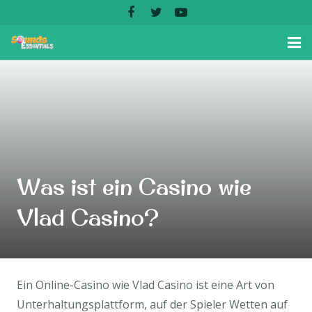
Home
Features
Download App
Screenshots
Was ist ein Casino wie
Testimonials
Vlad Casino?
Ein Online-Casino wie Vlad Casino ist eine Art von
Unterhaltungsplattform, auf der Spieler Wetten auf