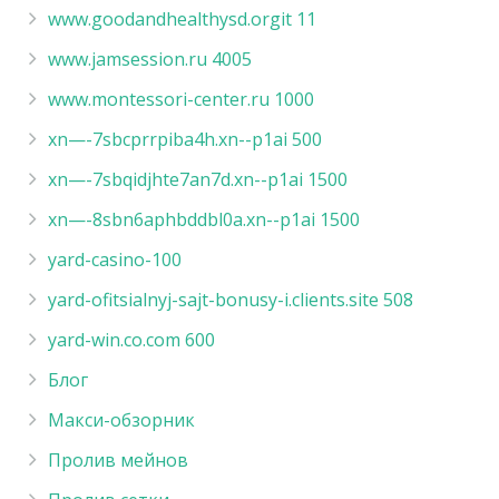
www.goodandhealthysd.orgit 11
www.jamsession.ru 4005
www.montessori-center.ru 1000
xn—-7sbcprrpiba4h.xn--p1ai 500
xn—-7sbqidjhte7an7d.xn--p1ai 1500
xn—-8sbn6aphbddbl0a.xn--p1ai 1500
yard-casino-100
yard-ofitsialnyj-sajt-bonusy-i.clients.site 508
yard-win.co.com 600
Блог
Макси-обзорник
Пролив мейнов