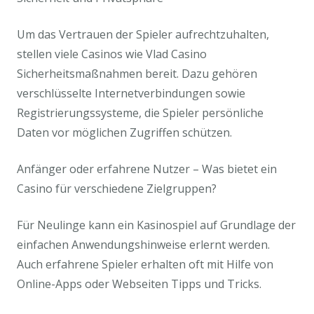
Um das Vertrauen der Spieler aufrechtzuhalten,
stellen viele Casinos wie Vlad Casino
Sicherheitsmaßnahmen bereit. Dazu gehören
verschlüsselte Internetverbindungen sowie
Registrierungssysteme, die Spieler persönliche
Daten vor möglichen Zugriffen schützen.
Anfänger oder erfahrene Nutzer – Was bietet ein
Casino für verschiedene Zielgruppen?
Für Neulinge kann ein Kasinospiel auf Grundlage der
einfachen Anwendungshinweise erlernt werden.
Auch erfahrene Spieler erhalten oft mit Hilfe von
Online-Apps oder Webseiten Tipps und Tricks.