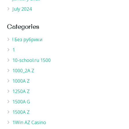
July 2024
Categories
! Без рубрики
1
10-school.ru 1500
1000_2A Z
1000A Z
1250A Z
1500A G
1500A Z
1Win AZ Casino