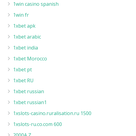
1win casino spanish
1win fr
1xbet apk
1xbet arabic
1xbet india
1xbet Morocco
1xbet pt
1xbet RU
1xbet russian
1xbet russian1
1xslots-casino.ruralisation.ru 1500
1xslots-ru.co.com 600
2000A Z