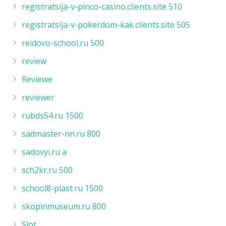
registratsija-v-pinco-casino.clients.site 510
registratsija-v-pokerdom-kak.clients.site 505
reidovo-school.ru 500
review
Reviewe
reviewer
rubds54.ru 1500
sadmaster-nn.ru 800
sadovyi.ru a
sch2kr.ru 500
school8-plast.ru 1500
skopinmuseum.ru 800
Slot