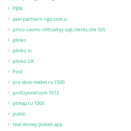
PBN
peerpartners-ngo.com a
pinco-casino-ofitsialnyj-sajt.clients.site 505
plinko
plinko in
plinko UK
Post
pro-dom-mebel.ru 1500
profizyonel.com 1012
ptmap.ru 1000
public
real money pokies app