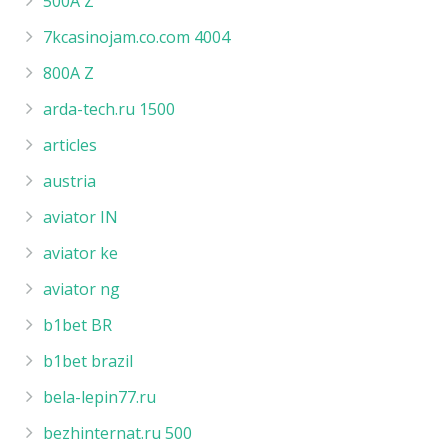
500A Z
7kcasinojam.co.com 4004
800A Z
arda-tech.ru 1500
articles
austria
aviator IN
aviator ke
aviator ng
b1bet BR
b1bet brazil
bela-lepin77.ru
bezhinternat.ru 500