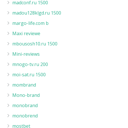
madconf.ru 1500
madou128klgd.ru 1500
margo-life.com b
Maxi reviewe
mbousosh10.ru 1500
Mini-reviews
mnogo-tv.ru 200
moi-sat.ru 1500
mombrand
Mono-brand
monobrand
monobrend
mostbet