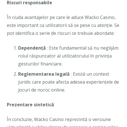
Riscuri responsabile
În ciuda avantajelor pe care le aduce Wacko Casino,
este important ca utilizatorii să se pese cu atenție. Se
pot identifica o serie de riscuri ce trebuie abordate:
Dependență
: Este fundamental să nu neglijăm
rolul răspunzator al utilizatorului în privința
gesturilor financiare.
Reglementarea legală
: Există un context
juridic care poate afecta adesea experiențele de
jocuri de noroc online.
Prezentare sintetică
În concluzie, Wacko Casino reprezintă o versiune