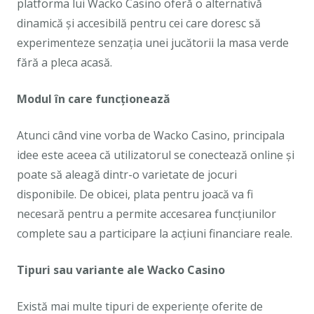
platforma lui Wacko Casino oferă o alternativă
dinamică și accesibilă pentru cei care doresc să
experimenteze senzația unei jucătorii la masa verde
fără a pleca acasă.
Modul în care funcționează
Atunci când vine vorba de Wacko Casino, principala
idee este aceea că utilizatorul se conectează online și
poate să aleagă dintr-o varietate de jocuri
disponibile. De obicei, plata pentru joacă va fi
necesară pentru a permite accesarea funcțiunilor
complete sau a participare la acțiuni financiare reale.
Tipuri sau variante ale Wacko Casino
Există mai multe tipuri de experiențe oferite de