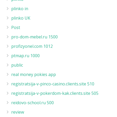
plinko in
plinko UK
Post
pro-dom-mebel.ru 1500
profizyonel.com 1012
ptmap.ru 1000
public
real money pokies app
registratsija-v-pinco-casino.clients.site 510
registratsija-v-pokerdom-kak.clients.site 505
reidovo-school.ru 500
review