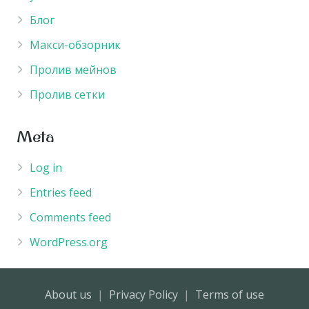
Блог
Макси-обзорник
Пролив мейнов
Пролив сетки
Meta
Log in
Entries feed
Comments feed
WordPress.org
About us
|
Privacy Policy
|
Terms of use