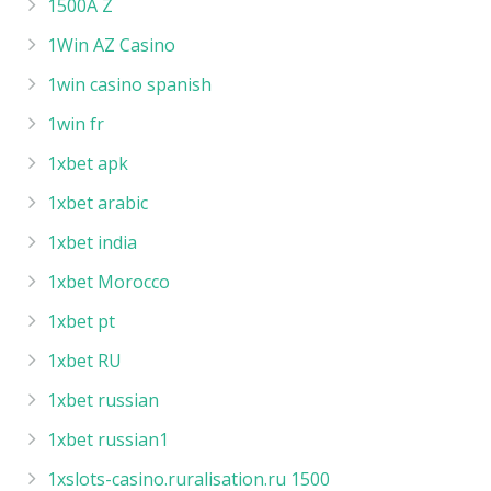
1500A Z
1Win AZ Casino
1win casino spanish
1win fr
1xbet apk
1xbet arabic
1xbet india
1xbet Morocco
1xbet pt
1xbet RU
1xbet russian
1xbet russian1
1xslots-casino.ruralisation.ru 1500