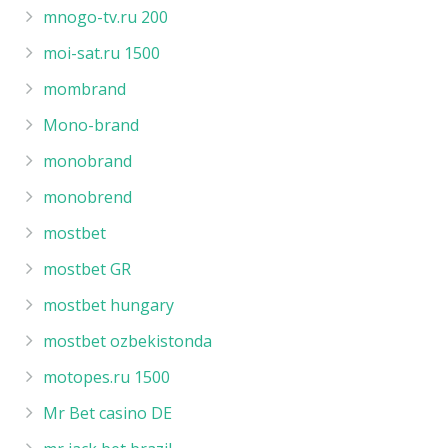
mnogo-tv.ru 200
moi-sat.ru 1500
mombrand
Mono-brand
monobrand
monobrend
mostbet
mostbet GR
mostbet hungary
mostbet ozbekistonda
motopes.ru 1500
Mr Bet casino DE