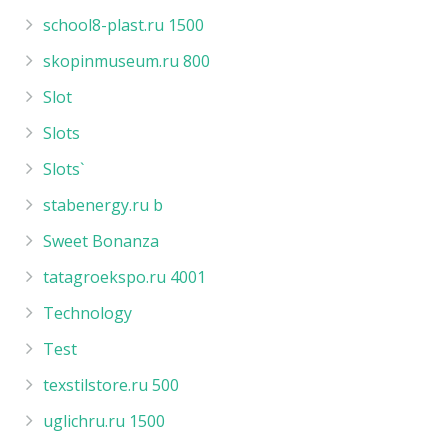
school8-plast.ru 1500
skopinmuseum.ru 800
Slot
Slots
Slots`
stabenergy.ru b
Sweet Bonanza
tatagroekspo.ru 4001
Technology
Test
texstilstore.ru 500
uglichru.ru 1500