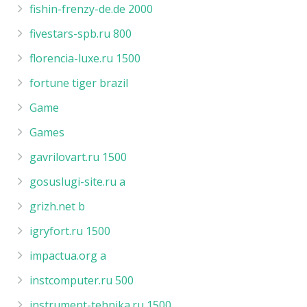
fishin-frenzy-de.de 2000
fivestars-spb.ru 800
florencia-luxe.ru 1500
fortune tiger brazil
Game
Games
gavrilovart.ru 1500
gosuslugi-site.ru a
grizh.net b
igryfort.ru 1500
impactua.org a
instcomputer.ru 500
instrument-tehnika.ru 1500