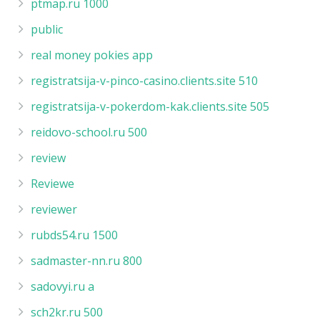
ptmap.ru 1000
public
real money pokies app
registratsija-v-pinco-casino.clients.site 510
registratsija-v-pokerdom-kak.clients.site 505
reidovo-school.ru 500
review
Reviewe
reviewer
rubds54.ru 1500
sadmaster-nn.ru 800
sadovyi.ru a
sch2kr.ru 500