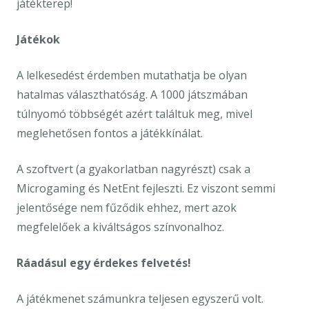
játékterep!
Játékok
A lelkesedést érdemben mutathatja be olyan
hatalmas választhatóság. A 1000 játszmában
túlnyomó többségét azért találtuk meg, mivel
meglehetősen fontos a játékkínálat.
A szoftvert (a gyakorlatban nagyrészt) csak a
Microgaming és NetEnt fejleszti. Ez viszont semmi
jelentősége nem fűződik ehhez, mert azok
megfelelőek a kiváltságos színvonalhoz.
Ráadásul egy érdekes felvetés!
A játékmenet számunkra teljesen egyszerű volt.