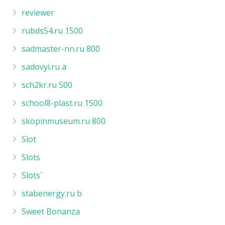
reviewer
rubds54.ru 1500
sadmaster-nn.ru 800
sadovyi.ru a
sch2kr.ru 500
school8-plast.ru 1500
skopinmuseum.ru 800
Slot
Slots
Slots`
stabenergy.ru b
Sweet Bonanza