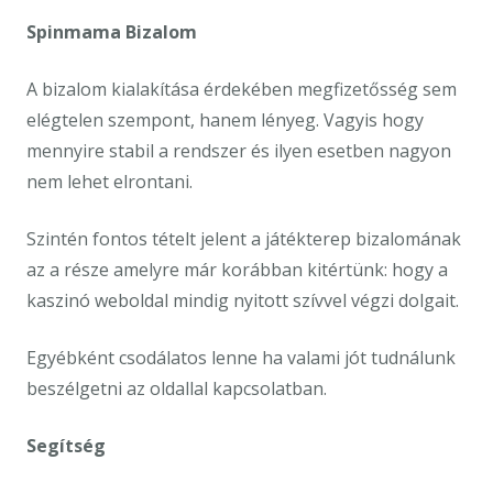
Spinmama Bizalom
A bizalom kialakítása érdekében megfizetősség sem
elégtelen szempont, hanem lényeg. Vagyis hogy
mennyire stabil a rendszer és ilyen esetben nagyon
nem lehet elrontani.
Szintén fontos tételt jelent a játékterep bizalomának
az a része amelyre már korábban kitértünk: hogy a
kaszinó weboldal mindig nyitott szívvel végzi dolgait.
Egyébként csodálatos lenne ha valami jót tudnálunk
beszélgetni az oldallal kapcsolatban.
Segítség