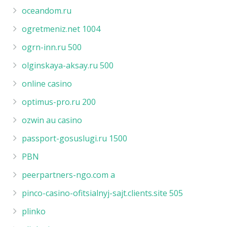
oceandom.ru
ogretmeniz.net 1004
ogrn-inn.ru 500
olginskaya-aksay.ru 500
online casino
optimus-pro.ru 200
ozwin au casino
passport-gosuslugi.ru 1500
PBN
peerpartners-ngo.com a
pinco-casino-ofitsialnyj-sajt.clients.site 505
plinko