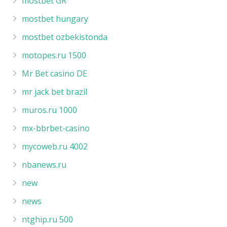
mostbet GR
mostbet hungary
mostbet ozbekistonda
motopes.ru 1500
Mr Bet casino DE
mr jack bet brazil
muros.ru 1000
mx-bbrbet-casino
mycoweb.ru 4002
nbanews.ru
new
news
ntghip.ru 500