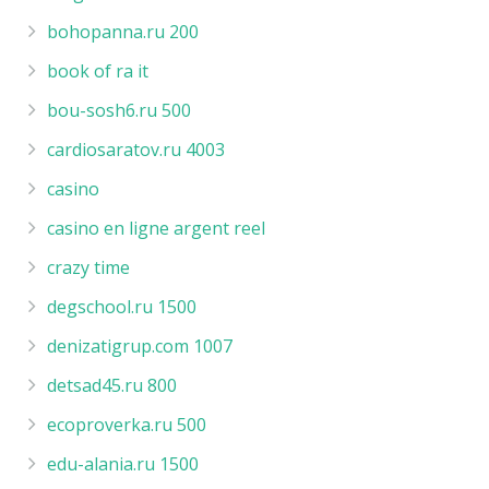
bohopanna.ru 200
book of ra it
bou-sosh6.ru 500
cardiosaratov.ru 4003
casino
casino en ligne argent reel
crazy time
degschool.ru 1500
denizatigrup.com 1007
detsad45.ru 800
ecoproverka.ru 500
edu-alania.ru 1500