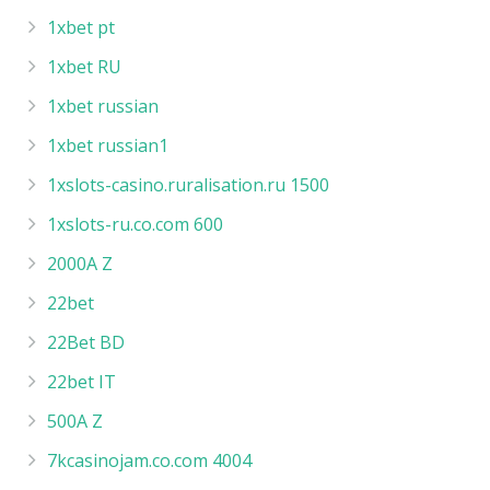
1xbet pt
1xbet RU
1xbet russian
1xbet russian1
1xslots-casino.ruralisation.ru 1500
1xslots-ru.co.com 600
2000A Z
22bet
22Bet BD
22bet IT
500A Z
7kcasinojam.co.com 4004