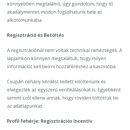
könnyebben megtalálni), úgy gondolom, hogy itt
akadálymentes módon foglalhatunk bele az
alkotómunkába.
Regisztráció és Betöltés
A regisztrációnál nem voltak technikai nehézségek. A
lapjainkon könnyen megtaláltuk, hogy milyen
információt kell beírni hozzáféréshez a kaszinóba.
Csupán néhány kérdést kellett kitöltenünk és
elvégezték az egyszerű verifikálásokat is. Egyébként
semmi szól ellene annak, hogy röviden töltöttük be
az adatlapunkat.
Profil Fehérje: Regisztrációs Incentív