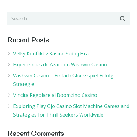
Recent Posts
Velký Konflikt v Kasíne Súboj Hra
Experiencias de Azar con Wishwin Casino
Wishwin Casino – Einfach Glücksspiel Erfolg
Strategie
Vincita Regolare al Boomzino Casino
Exploring Play Ojo Casino Slot Machine Games and
Strategies for Thrill Seekers Worldwide
Recent Comments