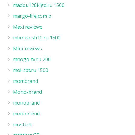
madou128klgd.ru 1500
margo-life.com b
Maxi reviewe
mbousosh10.ru 1500
Mini-reviews
mnogo-tv.ru 200
moi-sat.ru 1500
mombrand
Mono-brand
monobrand
monobrend
mostbet