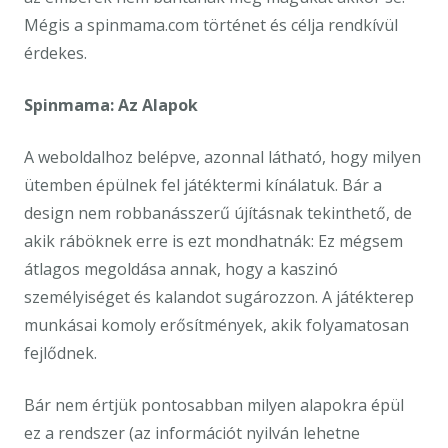
Mégis a spinmama.com történet és célja rendkívül
érdekes.
Spinmama: Az Alapok
A weboldalhoz belépve, azonnal látható, hogy milyen
ütemben épülnek fel játéktermi kínálatuk. Bár a
design nem robbanásszerű újításnak tekinthető, de
akik ráböknek erre is ezt mondhatnák: Ez mégsem
átlagos megoldása annak, hogy a kaszinó
személyiséget és kalandot sugározzon. A játékterep
munkásai komoly erősítmények, akik folyamatosan
fejlődnek.
Bár nem értjük pontosabban milyen alapokra épül
ez a rendszer (az információt nyilván lehetne