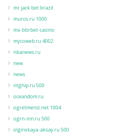
mr jack bet brazil
muros.ru 1000
mx-bbrbet-casino
mycoweb.ru 4002
nbanews.ru
new
news
ntghip.ru 500
oceandom.ru
ogretmeniz.net 1004
ogrn-inn.ru 500
olginskaya-aksay.ru 500