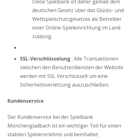
Diese Spielbank ist daher gemäß dem
deutschen Gesetz über das Glücks- und
Wettspielschutzgesetzes als Betreiber
einer Online-Spieleinrichtung im Land
zulässig.
SSL-Verschlüsselung
: Alle Transaktionen
zwischen den Benutzerdiensten der Website
werden mit SSL Verschlüsselt um eine
Sicherheitsverletzung auszuschließen.
Kundenservice
Der Kundenservice bei der Spielbank
Mönchengladbach ist ein wichtiger Teil für einen
stabilen Spielererlebnis und beinhaltet: