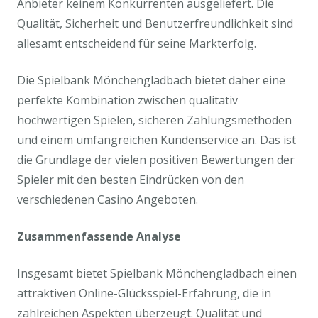
Anbieter keinem Konkurrenten ausgeliefert. Die
Qualität, Sicherheit und Benutzerfreundlichkeit sind
allesamt entscheidend für seine Markterfolg.
Die Spielbank Mönchengladbach bietet daher eine
perfekte Kombination zwischen qualitativ
hochwertigen Spielen, sicheren Zahlungsmethoden
und einem umfangreichen Kundenservice an. Das ist
die Grundlage der vielen positiven Bewertungen der
Spieler mit den besten Eindrücken von den
verschiedenen Casino Angeboten.
Zusammenfassende Analyse
Insgesamt bietet Spielbank Mönchengladbach einen
attraktiven Online-Glücksspiel-Erfahrung, die in
zahlreichen Aspekten überzeugt: Qualität und