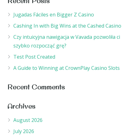
Recent Posts
Jugadas Fáciles en Bigger Z Casino
Cashing In with Big Wins at the Cashed Casino
Czy intuicyjna nawigacja w Vavada pozwoliła ci
szybko rozpocząć grę?
Test Post Created
A Guide to Winning at CrownPlay Casino Slots
Recent Comments
Archives
August 2026
July 2026