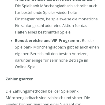
Die Spielbank Mönchengladbach schreibt auch
für bestehende Spieler wiederholte
Einstiegsanreize, beispielsweise die monatliche
Einzahlungszahl oder eine Aktion für das
Halten eines bestimmten Spiele.
Bonusbereiche und VIP-Programm
: Bei der
Spielbank Mönchengladbach gibt es auch einen
eigenen Bereich mit den besten Anreizen,
darunter einige für sehr hohe Beträge im
Online-Spiel.
Zahlungsarten
Die Zahlungsmethoden bei der Spielbank
Mönchengladbach sind zahlreich und sicher. Die
Spieler können zwischen einer Vielzahl von