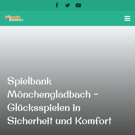
Home
Features
Download App
Screenshots
Spielbank
Testimonials
Mönchengladbach –
Glücksspielen in
Sicherheit und Komfort