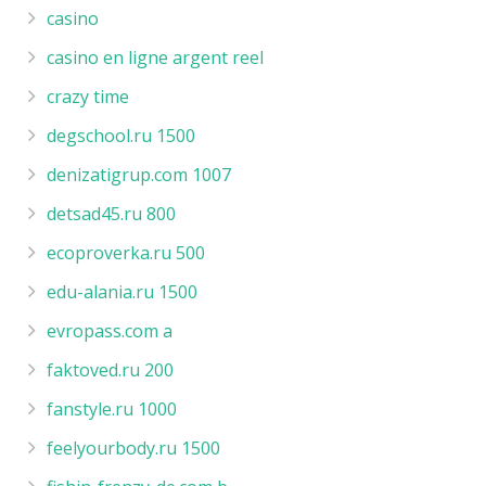
casino
casino en ligne argent reel
crazy time
degschool.ru 1500
denizatigrup.com 1007
detsad45.ru 800
ecoproverka.ru 500
edu-alania.ru 1500
evropass.com a
faktoved.ru 200
fanstyle.ru 1000
feelyourbody.ru 1500