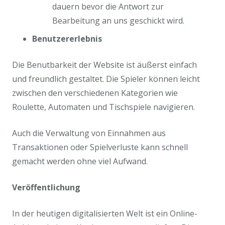
dauern bevor die Antwort zur
Bearbeitung an uns geschickt wird.
Benutzererlebnis
Die Benutbarkeit der Website ist äußerst einfach
und freundlich gestaltet. Die Spieler können leicht
zwischen den verschiedenen Kategorien wie
Roulette, Automaten und Tischspiele navigieren.
Auch die Verwaltung von Einnahmen aus
Transaktionen oder Spielverluste kann schnell
gemacht werden ohne viel Aufwand.
Veröffentlichung
In der heutigen digitalisierten Welt ist ein Online-