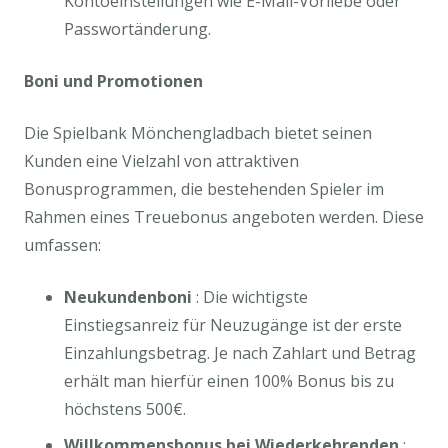
Kontoeinstellungen wie E-Mail-Vorliebe oder
Passwortänderung.
Boni und Promotionen
Die Spielbank Mönchengladbach bietet seinen
Kunden eine Vielzahl von attraktiven
Bonusprogrammen, die bestehenden Spieler im
Rahmen eines Treuebonus angeboten werden. Diese
umfassen:
Neukundenboni
: Die wichtigste
Einstiegsanreiz für Neuzugänge ist der erste
Einzahlungsbetrag. Je nach Zahlart und Betrag
erhält man hierfür einen 100% Bonus bis zu
höchstens 500€.
Willkommensbonus bei Wiederkehrenden
: