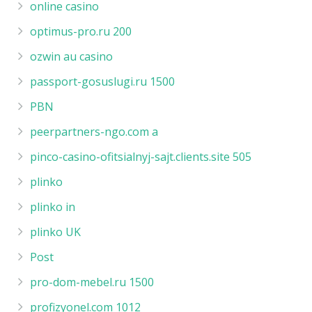
online casino
optimus-pro.ru 200
ozwin au casino
passport-gosuslugi.ru 1500
PBN
peerpartners-ngo.com a
pinco-casino-ofitsialnyj-sajt.clients.site 505
plinko
plinko in
plinko UK
Post
pro-dom-mebel.ru 1500
profizyonel.com 1012