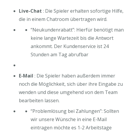
Live-Chat
: Die Spieler erhalten sofortige Hilfe,
die in einem Chatroom übertragen wird.
“Neukundenrabatt”: Hierfür benötigt man
keine lange Wartezeit bis die Antwort
ankommt. Der Kundenservice ist 24
Stunden am Tag abrufbar
E-Mail
: Die Spieler haben außerdem immer
noch die Möglichkeit, sich über ihre Eingabe zu
wenden und diese umgehend von dem Team
bearbeiten lassen.
“Problemlösung bei Zahlungen”: Sollten
wir unsere Wünsche in eine E-Mail
eintragen möchte es 1-2 Arbeitstage