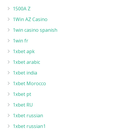
1500A Z
1Win AZ Casino
1win casino spanish
1win fr
1xbet apk
1xbet arabic
1xbet india
1xbet Morocco
1xbet pt
1xbet RU
1xbet russian
1xbet russian1