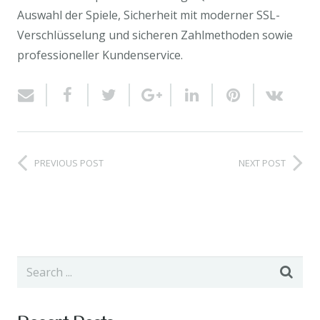
Auswahl der Spiele, Sicherheit mit moderner SSL-
Verschlüsselung und sicheren Zahlmethoden sowie
professioneller Kundenservice.
PREVIOUS POST
NEXT POST