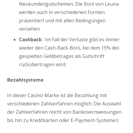
Neukundengutscheinen. Die Boni von Leuna
werden auch in verschiedenen Formen
präsentiert und mit allen Bedingungen
versehen.
Cashback
: Im Fall der Verluste gibt es immer
wieder den Cash-Back-Boni, bei dem 15% des
gespielten Geldbetrages als Gutschrift
rückübertragen wird.
Bezahlsysteme
In dieser Casino-Marke ist die Bezahlung mit
verschiedenen Zahlverfahren möglich. Die Auswahl
der Zahlverfahren reicht von Bankovernweisungen
bis hin zu Kreditkarten oder E-Payment-Systemen: