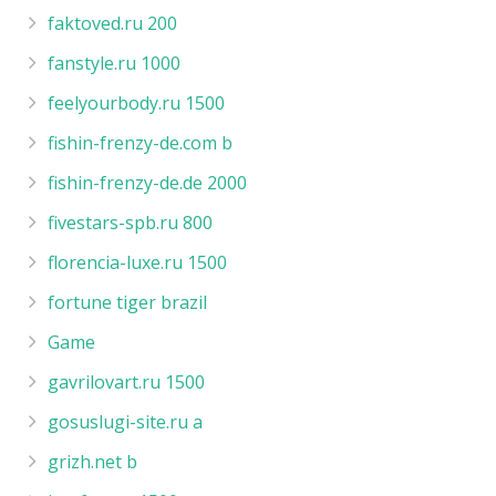
faktoved.ru 200
fanstyle.ru 1000
feelyourbody.ru 1500
fishin-frenzy-de.com b
fishin-frenzy-de.de 2000
fivestars-spb.ru 800
florencia-luxe.ru 1500
fortune tiger brazil
Game
gavrilovart.ru 1500
gosuslugi-site.ru a
grizh.net b