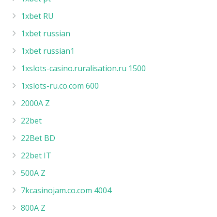
1xbet RU
1xbet russian
1xbet russian1
1xslots-casino.ruralisation.ru 1500
1xslots-ru.co.com 600
2000A Z
22bet
22Bet BD
22bet IT
500A Z
7kcasinojam.co.com 4004
800A Z