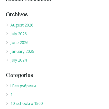
Archives
August 2026
July 2026
June 2026
January 2025
July 2024
Categories
! Без рубрики
1
10-school.ru 1500