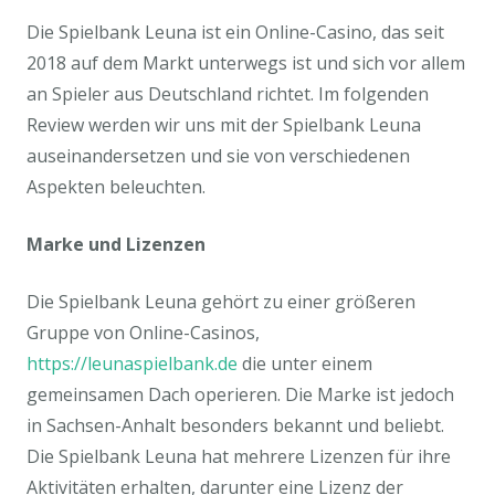
Die Spielbank Leuna ist ein Online-Casino, das seit
2018 auf dem Markt unterwegs ist und sich vor allem
an Spieler aus Deutschland richtet. Im folgenden
Review werden wir uns mit der Spielbank Leuna
auseinandersetzen und sie von verschiedenen
Aspekten beleuchten.
Marke und Lizenzen
Die Spielbank Leuna gehört zu einer größeren
Gruppe von Online-Casinos,
https://leunaspielbank.de
die unter einem
gemeinsamen Dach operieren. Die Marke ist jedoch
in Sachsen-Anhalt besonders bekannt und beliebt.
Die Spielbank Leuna hat mehrere Lizenzen für ihre
Aktivitäten erhalten, darunter eine Lizenz der