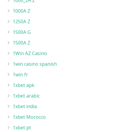
1000_2A Z
1000A Z
1250A Z
1500A G
1500A Z
1Win AZ Casino
1win casino spanish
1win fr
1xbet apk
1xbet arabic
1xbet india
1xbet Morocco
1xbet pt