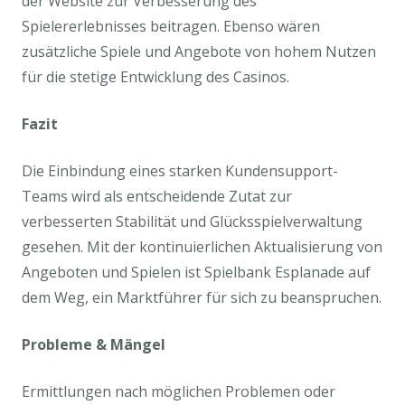
der Website zur Verbesserung des
Spielererlebnisses beitragen. Ebenso wären
zusätzliche Spiele und Angebote von hohem Nutzen
für die stetige Entwicklung des Casinos.
Fazit
Die Einbindung eines starken Kundensupport-
Teams wird als entscheidende Zutat zur
verbesserten Stabilität und Glücksspielverwaltung
gesehen. Mit der kontinuierlichen Aktualisierung von
Angeboten und Spielen ist Spielbank Esplanade auf
dem Weg, ein Marktführer für sich zu beanspruchen.
Probleme & Mängel
Ermittlungen nach möglichen Problemen oder