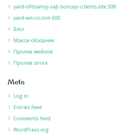
yard-ofitsialnyj-sajt-bonusy-i.clients.site 508
yard-win.co.com 600
Блог
Макси-обзорник
Пролив мейнов
Пролив сетки
Meta
Log in
Entries feed
Comments feed
WordPress.org