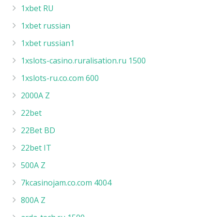
1xbet RU
1xbet russian
1xbet russian1
1xslots-casino.ruralisation.ru 1500
1xslots-ru.co.com 600
2000A Z
22bet
22Bet BD
22bet IT
500A Z
7kcasinojam.co.com 4004
800A Z