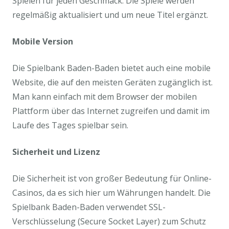
Spielen für jeden Geschmack. Die Spiele werden
regelmäßig aktualisiert und um neue Titel ergänzt.
Mobile Version
Die Spielbank Baden-Baden bietet auch eine mobile
Website, die auf den meisten Geräten zugänglich ist.
Man kann einfach mit dem Browser der mobilen
Plattform über das Internet zugreifen und damit im
Laufe des Tages spielbar sein.
Sicherheit und Lizenz
Die Sicherheit ist von großer Bedeutung für Online-
Casinos, da es sich hier um Währungen handelt. Die
Spielbank Baden-Baden verwendet SSL-
Verschlüsselung (Secure Socket Layer) zum Schutz