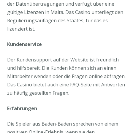
der Datenübertragungen und verfügt über eine
gültige Lizenzen in Malta. Das Casino unterliegt den
Regulierungsauflagen des Staates, für das es
lizenziert ist.
Kundenservice
Der Kundensupport auf der Website ist freundlich
und hilfsbereit. Die Kunden können sich an einen
Mitarbeiter wenden oder die Fragen online abfragen.
Das Casino bietet auch eine FAQ-Seite mit Antworten
zu häufig gestellten Fragen.
Erfahrungen
Die Spieler aus Baden-Baden sprechen von einem
positiven Online-Erlebnis, wenn sie den