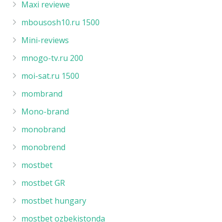
Maxi reviewe
mbousosh10.ru 1500
Mini-reviews
mnogo-tv.ru 200
moi-sat.ru 1500
mombrand
Mono-brand
monobrand
monobrend
mostbet
mostbet GR
mostbet hungary
mostbet ozbekistonda