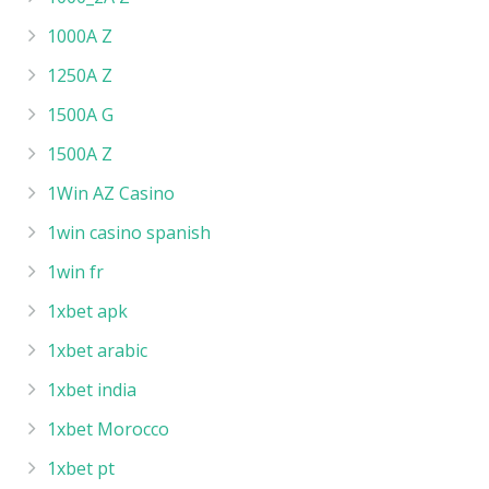
1000A Z
1250A Z
1500A G
1500A Z
1Win AZ Casino
1win casino spanish
1win fr
1xbet apk
1xbet arabic
1xbet india
1xbet Morocco
1xbet pt