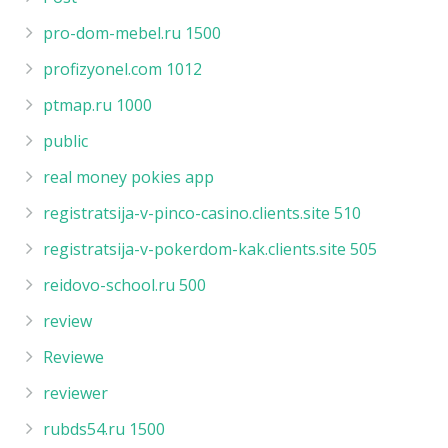
pro-dom-mebel.ru 1500
profizyonel.com 1012
ptmap.ru 1000
public
real money pokies app
registratsija-v-pinco-casino.clients.site 510
registratsija-v-pokerdom-kak.clients.site 505
reidovo-school.ru 500
review
Reviewe
reviewer
rubds54.ru 1500