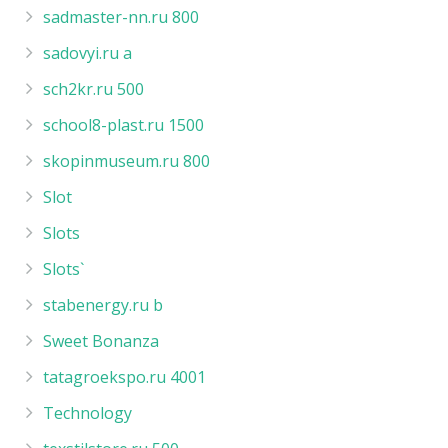
sadmaster-nn.ru 800
sadovyi.ru a
sch2kr.ru 500
school8-plast.ru 1500
skopinmuseum.ru 800
Slot
Slots
Slots`
stabenergy.ru b
Sweet Bonanza
tatagroekspo.ru 4001
Technology