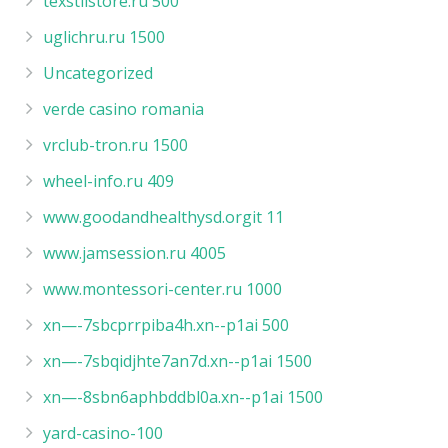
texstilstore.ru 500
uglichru.ru 1500
Uncategorized
verde casino romania
vrclub-tron.ru 1500
wheel-info.ru 409
www.goodandhealthysd.orgit 11
www.jamsession.ru 4005
www.montessori-center.ru 1000
xn—-7sbcprrpiba4h.xn--p1ai 500
xn—-7sbqidjhte7an7d.xn--p1ai 1500
xn—-8sbn6aphbddbl0a.xn--p1ai 1500
yard-casino-100