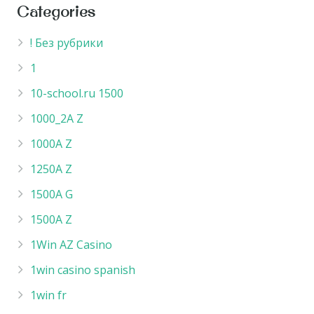
Categories
! Без рубрики
1
10-school.ru 1500
1000_2A Z
1000A Z
1250A Z
1500A G
1500A Z
1Win AZ Casino
1win casino spanish
1win fr