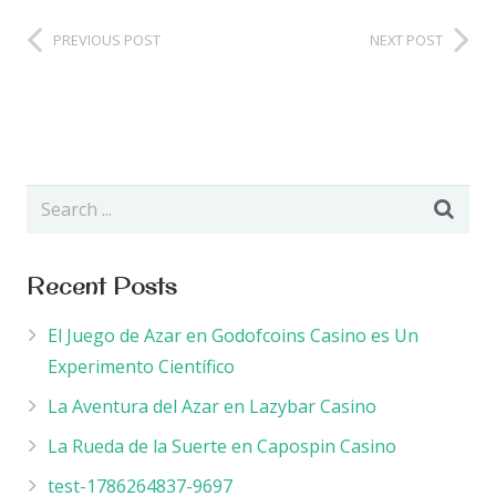
PREVIOUS POST
NEXT POST
Recent Posts
El Juego de Azar en Godofcoins Casino es Un
Experimento Científico
La Aventura del Azar en Lazybar Casino
La Rueda de la Suerte en Capospin Casino
test-1786264837-9697