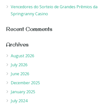
Vencedores do Sorteio de Grandes Prêmios da
Springranny Casino
Recent Comments
Archives
August 2026
July 2026
June 2026
December 2025
January 2025
July 2024