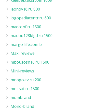
kelebektaksi.com 1009
leonov16.ru 800
logopediacentr.ru 600
madconf.ru 1500
madou128klgd.ru 1500
margo-life.com b
Maxi reviewe
mbousosh10.ru 1500
Mini-reviews
mnogo-tv.ru 200
moi-sat.ru 1500
mombrand
Mono-brand