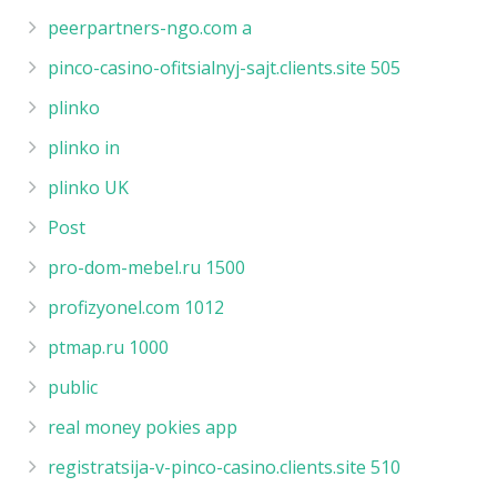
peerpartners-ngo.com a
pinco-casino-ofitsialnyj-sajt.clients.site 505
plinko
plinko in
plinko UK
Post
pro-dom-mebel.ru 1500
profizyonel.com 1012
ptmap.ru 1000
public
real money pokies app
registratsija-v-pinco-casino.clients.site 510