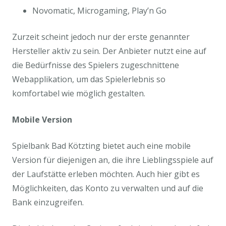
Novomatic, Microgaming, Play’n Go
Zurzeit scheint jedoch nur der erste genannter
Hersteller aktiv zu sein. Der Anbieter nutzt eine auf
die Bedürfnisse des Spielers zugeschnittene
Webapplikation, um das Spielerlebnis so
komfortabel wie möglich gestalten.
Mobile Version
Spielbank Bad Kötzting bietet auch eine mobile
Version für diejenigen an, die ihre Lieblingsspiele auf
der Laufstätte erleben möchten. Auch hier gibt es
Möglichkeiten, das Konto zu verwalten und auf die
Bank einzugreifen.