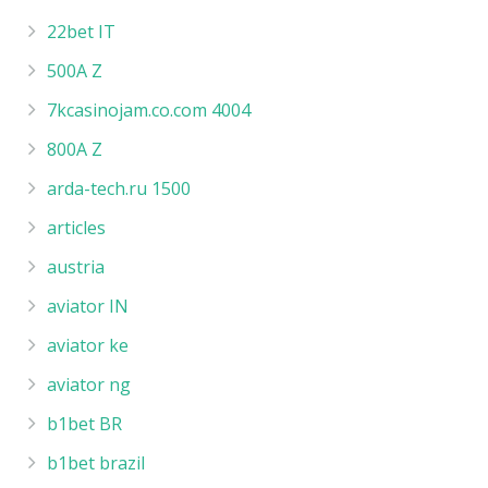
22bet IT
500A Z
7kcasinojam.co.com 4004
800A Z
arda-tech.ru 1500
articles
austria
aviator IN
aviator ke
aviator ng
b1bet BR
b1bet brazil