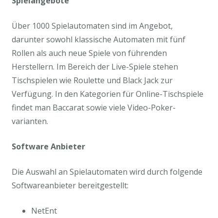
Spielangebote
Über 1000 Spielautomaten sind im Angebot,
darunter sowohl klassische Automaten mit fünf
Rollen als auch neue Spiele von führenden
Herstellern. Im Bereich der Live-Spiele stehen
Tischspielen wie Roulette und Black Jack zur
Verfügung. In den Kategorien für Online-Tischspiele
findet man Baccarat sowie viele Video-Poker-
varianten.
Software Anbieter
Die Auswahl an Spielautomaten wird durch folgende
Softwareanbieter bereitgestellt:
NetEnt