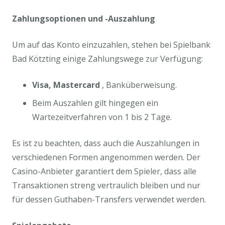
Zahlungsoptionen und -Auszahlung
Um auf das Konto einzuzahlen, stehen bei Spielbank
Bad Kötzting einige Zahlungswege zur Verfügung:
Visa, Mastercard
, Banküberweisung.
Beim Auszahlen gilt hingegen ein
Wartezeitverfahren von 1 bis 2 Tage.
Es ist zu beachten, dass auch die Auszahlungen in
verschiedenen Formen angenommen werden. Der
Casino-Anbieter garantiert dem Spieler, dass alle
Transaktionen streng vertraulich bleiben und nur
für dessen Guthaben-Transfers verwendet werden.