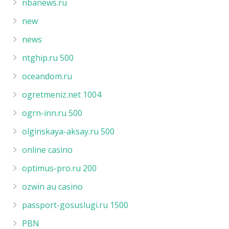
nbanews.ru
new
news
ntghip.ru 500
oceandom.ru
ogretmeniz.net 1004
ogrn-inn.ru 500
olginskaya-aksay.ru 500
online casino
optimus-pro.ru 200
ozwin au casino
passport-gosuslugi.ru 1500
PBN