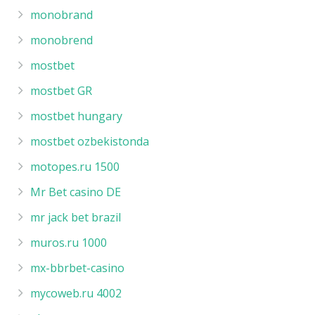
monobrand
monobrend
mostbet
mostbet GR
mostbet hungary
mostbet ozbekistonda
motopes.ru 1500
Mr Bet casino DE
mr jack bet brazil
muros.ru 1000
mx-bbrbet-casino
mycoweb.ru 4002