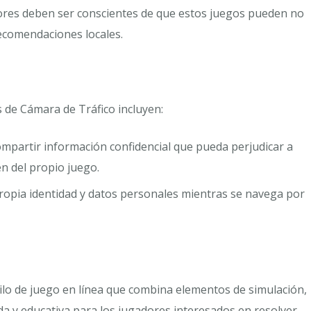
dores deben ser conscientes de que estos juegos pueden no
recomendaciones locales.
 de Cámara de Tráfico incluyen:
ompartir información confidencial que pueda perjudicar a
en del propio juego.
 propia identidad y datos personales mientras se navega por
tilo de juego en línea que combina elementos de simulación,
ida y educativa para los jugadores interesados en resolver