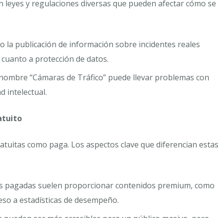
nen leyes y regulaciones diversas que pueden afectar cómo se
 o la publicación de información sobre incidentes reales
 cuanto a protección de datos.
el nombre “Cámaras de Tráfico” puede llevar problemas con
 intelectual.
atuito
atuitas como paga. Los aspectos clave que diferencian esta
es pagadas suelen proporcionar contenidos premium, como
eso a estadísticas de desempeño.