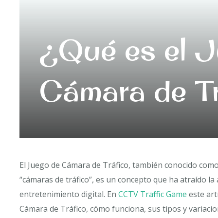
¿Qué es el 
Cámara de T
El Juego de Cámara de Tráfico, también conocido como
“cámaras de tráfico”, es un concepto que ha atraído la
entretenimiento digital. En
CCTV Traffic Game
este art
Cámara de Tráfico, cómo funciona, sus tipos y variacio