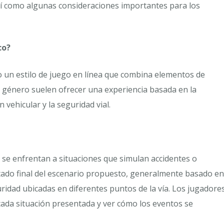
 así como algunas consideraciones importantes para los
co?
o un estilo de juego en línea que combina elementos de
te género suelen ofrecer una experiencia basada en la
 vehicular y la seguridad vial.
s se enfrentan a situaciones que simulan accidentes o
sultado final del escenario propuesto, generalmente basado en
idad ubicadas en diferentes puntos de la vía. Los jugadore
cada situación presentada y ver cómo los eventos se