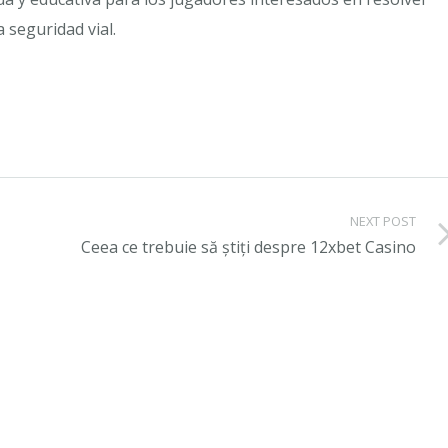
 seguridad vial.
NEXT POST
Ceea ce trebuie să știți despre 12xbet Casino