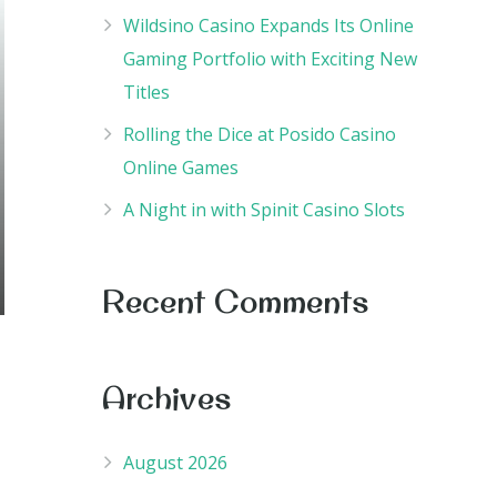
Wildsino Casino Expands Its Online
Gaming Portfolio with Exciting New
Titles
Rolling the Dice at Posido Casino
Online Games
A Night in with Spinit Casino Slots
Recent Comments
Archives
August 2026