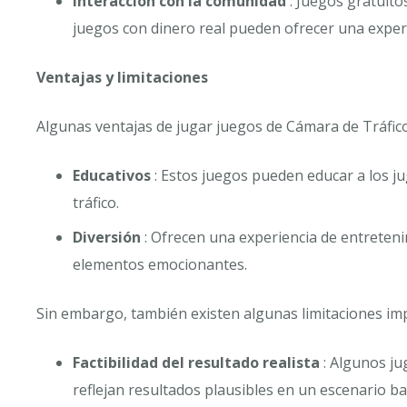
Interacción con la comunidad
: Juegos gratuit
juegos con dinero real pueden ofrecer una exper
Ventajas y limitaciones
Algunas ventajas de jugar juegos de Cámara de Tráfico
Educativos
: Estos juegos pueden educar a los j
tráfico.
Diversión
: Ofrecen una experiencia de entreten
elementos emocionantes.
Sin embargo, también existen algunas limitaciones im
Factibilidad del resultado realista
: Algunos j
reflejan resultados plausibles en un escenario ba