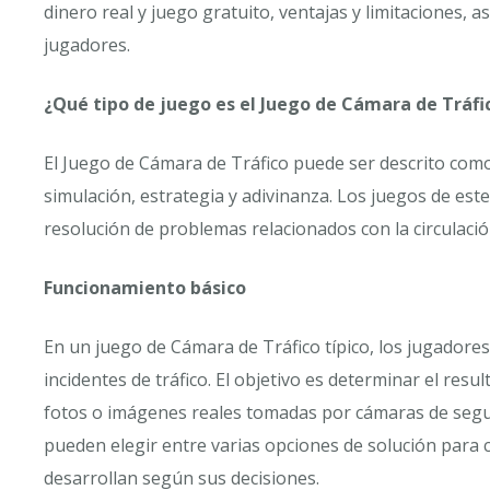
dinero real y juego gratuito, ventajas y limitaciones,
jugadores.
¿Qué tipo de juego es el Juego de Cámara de Tráfi
El Juego de Cámara de Tráfico puede ser descrito com
simulación, estrategia y adivinanza. Los juegos de es
resolución de problemas relacionados con la circulación
Funcionamiento básico
En un juego de Cámara de Tráfico típico, los jugadore
incidentes de tráfico. El objetivo es determinar el re
fotos o imágenes reales tomadas por cámaras de segur
pueden elegir entre varias opciones de solución para 
desarrollan según sus decisiones.