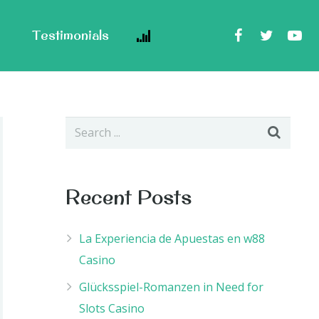
Testimonials
Recent Posts
La Experiencia de Apuestas en w88
Casino
Glücksspiel-Romanzen in Need for
Slots Casino