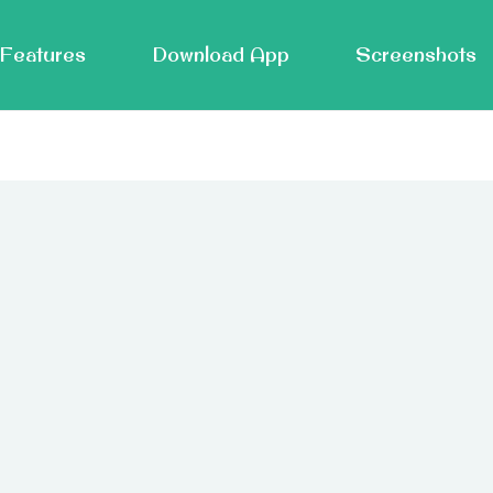
Features
Download App
Screenshots