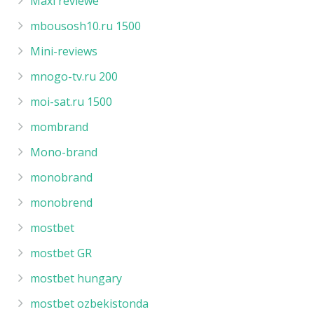
Maxi reviewe
mbousosh10.ru 1500
Mini-reviews
mnogo-tv.ru 200
moi-sat.ru 1500
mombrand
Mono-brand
monobrand
monobrend
mostbet
mostbet GR
mostbet hungary
mostbet ozbekistonda