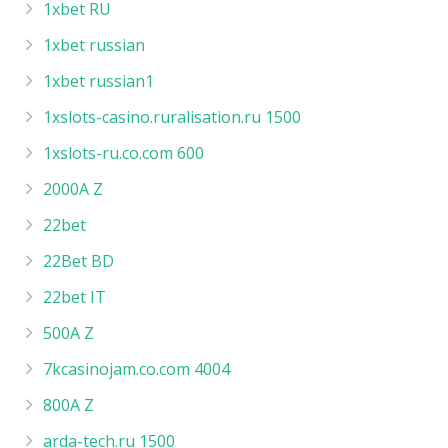
1xbet RU
1xbet russian
1xbet russian1
1xslots-casino.ruralisation.ru 1500
1xslots-ru.co.com 600
2000A Z
22bet
22Bet BD
22bet IT
500A Z
7kcasinojam.co.com 4004
800A Z
arda-tech.ru 1500