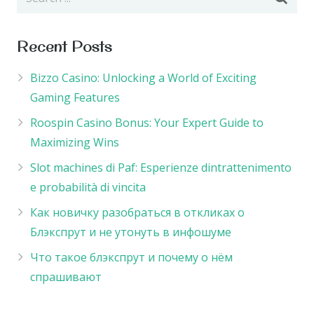
Recent Posts
Bizzo Casino: Unlocking a World of Exciting
Gaming Features
Roospin Casino Bonus: Your Expert Guide to
Maximizing Wins
Slot machines di Paf: Esperienze dintrattenimento
e probabilità di vincita
Как новичку разобраться в откликах о
Блэкспрут и не утонуть в инфошуме
Что такое блэкспрут и почему о нём
спрашивают