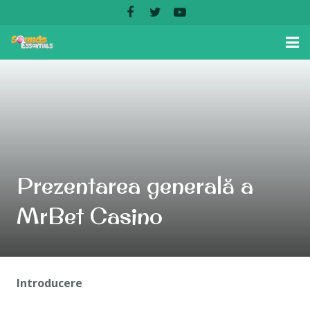
Home
Features
Download App
Screenshots
Prezentarea generală a
Testimonials
MrBet Casino
Introducere