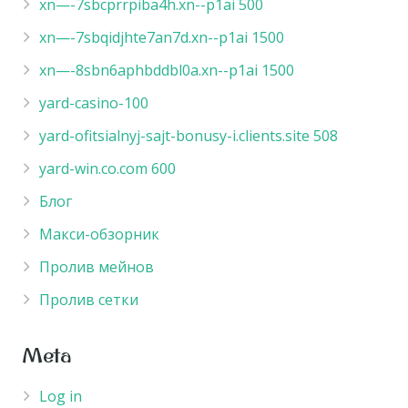
xn—-7sbcprrpiba4h.xn--p1ai 500
xn—-7sbqidjhte7an7d.xn--p1ai 1500
xn—-8sbn6aphbddbl0a.xn--p1ai 1500
yard-casino-100
yard-ofitsialnyj-sajt-bonusy-i.clients.site 508
yard-win.co.com 600
Блог
Макси-обзорник
Пролив мейнов
Пролив сетки
Meta
Log in