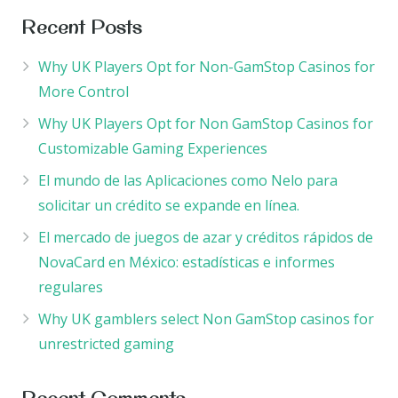
Recent Posts
Why UK Players Opt for Non-GamStop Casinos for
More Control
Why UK Players Opt for Non GamStop Casinos for
Customizable Gaming Experiences
El mundo de las Aplicaciones como Nelo para
solicitar un crédito se expande en línea.
El mercado de juegos de azar y créditos rápidos de
NovaCard en México: estadísticas e informes
regulares
Why UK gamblers select Non GamStop casinos for
unrestricted gaming