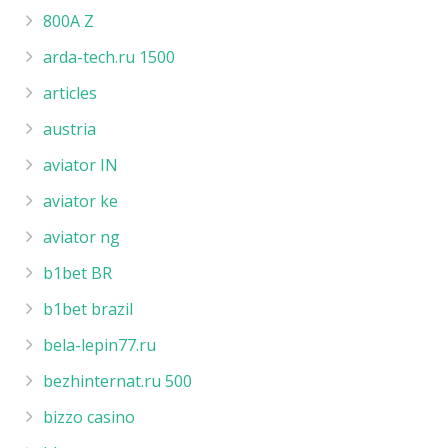
800A Z
arda-tech.ru 1500
articles
austria
aviator IN
aviator ke
aviator ng
b1bet BR
b1bet brazil
bela-lepin77.ru
bezhinternat.ru 500
bizzo casino