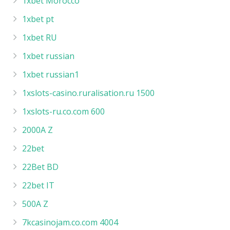
1xbet Morocco
1xbet pt
1xbet RU
1xbet russian
1xbet russian1
1xslots-casino.ruralisation.ru 1500
1xslots-ru.co.com 600
2000A Z
22bet
22Bet BD
22bet IT
500A Z
7kcasinojam.co.com 4004