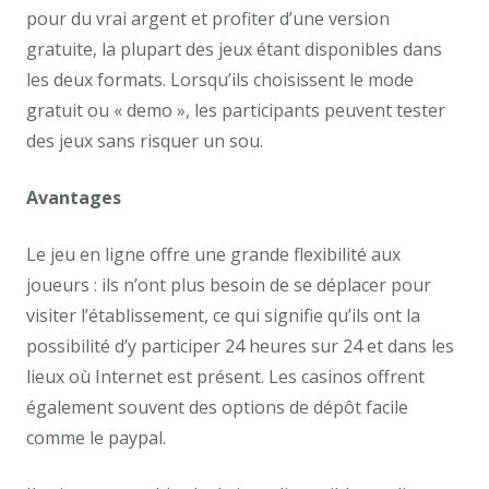
pour du vrai argent et profiter d’une version
gratuite, la plupart des jeux étant disponibles dans
les deux formats. Lorsqu’ils choisissent le mode
gratuit ou « demo », les participants peuvent tester
des jeux sans risquer un sou.
Avantages
Le jeu en ligne offre une grande flexibilité aux
joueurs : ils n’ont plus besoin de se déplacer pour
visiter l’établissement, ce qui signifie qu’ils ont la
possibilité d’y participer 24 heures sur 24 et dans les
lieux où Internet est présent. Les casinos offrent
également souvent des options de dépôt facile
comme le paypal.