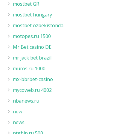
mostbet GR
mostbet hungary
mostbet ozbekistonda
motopes.ru 1500
Mr Bet casino DE
mr jack bet brazil
muros.ru 1000
mx-bbrbet-casino
mycoweb.ru 4002
nbanews.ru
new
news
ntghip.ru 500