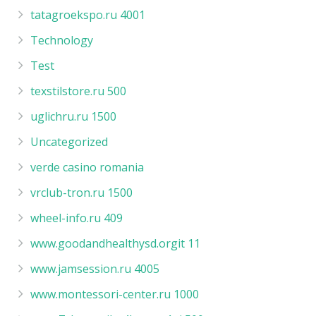
tatagroekspo.ru 4001
Technology
Test
texstilstore.ru 500
uglichru.ru 1500
Uncategorized
verde casino romania
vrclub-tron.ru 1500
wheel-info.ru 409
www.goodandhealthysd.orgit 11
www.jamsession.ru 4005
www.montessori-center.ru 1000