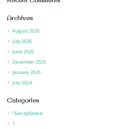
Recent Comments
Archives
August 2026
July 2026
June 2026
December 2025
January 2025
July 2024
Categories
! Без рубрики
1