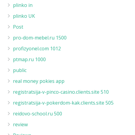
plinko in
plinko UK
Post
pro-dom-mebel.ru 1500
profizyonel.com 1012
ptmap.ru 1000
public
real money pokies app
registratsija-v-pinco-casino.clients.site 510
registratsija-v-pokerdom-kak.clients.site 505
reidovo-school.ru 500
review