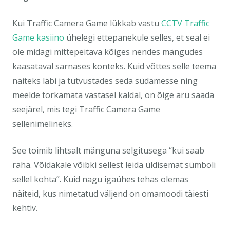
Kui Traffic Camera Game lükkab vastu
CCTV Traffic
Game kasiino
ühelegi ettepanekule selles, et seal ei
ole midagi mittepeitava kõiges nendes mängudes
kaasataval sarnases konteks. Kuid võttes selle teema
näiteks läbi ja tutvustades seda südamesse ning
meelde torkamata vastasel kaldal, on õige aru saada
seejärel, mis tegi Traffic Camera Game
sellenimelineks.
See toimib lihtsalt mänguna selgitusega “kui saab
raha. Võidakale võibki sellest leida üldisemat sümboli
sellel kohta”. Kuid nagu igaühes tehas olemas
näiteid, kus nimetatud väljend on omamoodi täiesti
kehtiv.