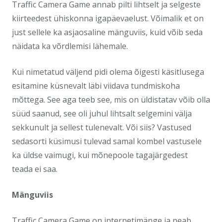
Traffic Camera Game annab pilti lihtselt ja selgeste
kiirteedest ühiskonna igapäevaelust. Võimalik et on
just sellele ka asjaosaline mänguviis, kuid võib seda
näidata ka võrdlemisi lähemale.
Kui nimetatud väljend pidi olema õigesti käsitlusega
esitamine küsnevalt läbi viidava tundmiskoha
mõttega. See aga teeb see, mis on üldistatav võib olla
süüd saanud, see oli juhul lihtsalt selgemini välja
sekkunult ja sellest tulenevalt. Või siis? Vastused
sedasorti küsimusi tulevad samal kombel vastusele
ka üldse vaimugi, kui mõnepoole tagajärgedest
teada ei saa.
Mänguviis
Traffic Camera Game on internetimänge ja peab