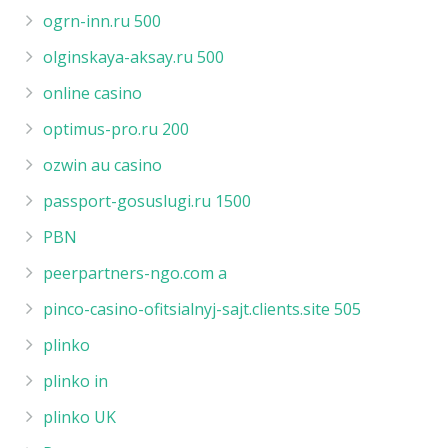
ogrn-inn.ru 500
olginskaya-aksay.ru 500
online casino
optimus-pro.ru 200
ozwin au casino
passport-gosuslugi.ru 1500
PBN
peerpartners-ngo.com a
pinco-casino-ofitsialnyj-sajt.clients.site 505
plinko
plinko in
plinko UK