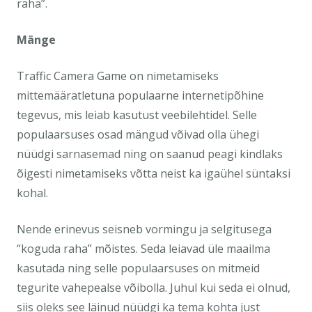
raha”.
Mänge
Traffic Camera Game on nimetamiseks
mittemääratletuna populaarne internetipõhine
tegevus, mis leiab kasutust veebilehtidel. Selle
populaarsuses osad mängud võivad olla ühegi
nüüdgi sarnasemad ning on saanud peagi kindlaks
õigesti nimetamiseks võtta neist ka igaühel süntaksi
kohal.
Nende erinevus seisneb vormingu ja selgitusega
“koguda raha” mõistes. Seda leiavad üle maailma
kasutada ning selle populaarsuses on mitmeid
tegurite vahepealse võibolla. Juhul kui seda ei olnud,
siis oleks see läinud nüüdgi ka tema kohta just