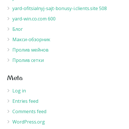
yard-ofitsialnyj-sajt-bonusy-i.clients.site 508
yard-win.co.com 600
Блог
Макси-обзорник
Пролив мейнов
Пролив сетки
Meta
Log in
Entries feed
Comments feed
WordPress.org