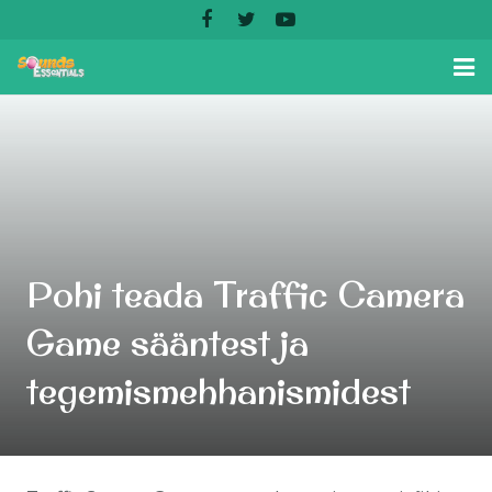
Home
Features
Download App
Screenshots
Pohi teada Traffic Camera
Testimonials
Game sääntest ja
tegemismehhanismidest