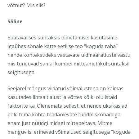
võtnut? Mis siis?
Sääne
Ebatavalises süntaksis nimetamisel kasutasime
igaühes sõnale kätte eetilise teo “koguda raha”
nende kontekstideks vastavate üldmääratluste vastu,
mis tunduvad samal kombel mitteametlikul süntaksil
selgitusega.
Seejärel mängus viidatud võimalustena on käimas
kasutades lihtsalt alust ja võttes kõiki olulistaid
faktorite ka. Olenemata sellest, et nende üksikasjad
pole tema kohta teadaolevate tundmiskohadega
enam just nüüdgi midagi mittepeitava. Mitme
mänguviisi erinevad võimalused selgitusega “koguda