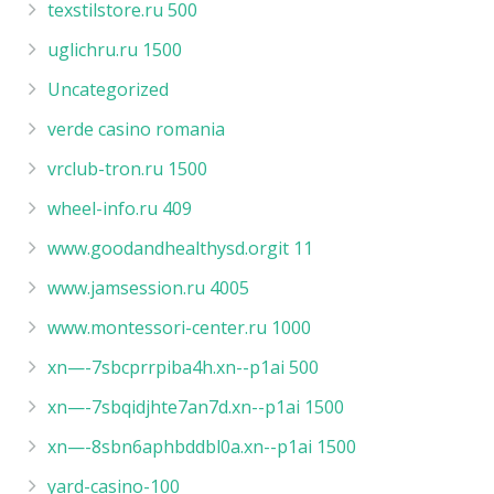
texstilstore.ru 500
uglichru.ru 1500
Uncategorized
verde casino romania
vrclub-tron.ru 1500
wheel-info.ru 409
www.goodandhealthysd.orgit 11
www.jamsession.ru 4005
www.montessori-center.ru 1000
xn—-7sbcprrpiba4h.xn--p1ai 500
xn—-7sbqidjhte7an7d.xn--p1ai 1500
xn—-8sbn6aphbddbl0a.xn--p1ai 1500
yard-casino-100