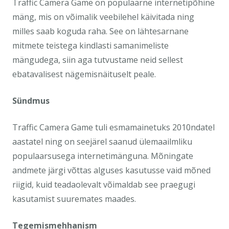
Traffic Camera Game on populaarne internetipõhine
mäng, mis on võimalik veebilehel käivitada ning
milles saab koguda raha. See on lähtesarnane
mitmete teistega kindlasti samanimeliste
mängudega, siin aga tutvustame neid sellest
ebatavalisest nägemisnäituselt peale.
Sündmus
Traffic Camera Game tuli esmamainetuks 2010ndatel
aastatel ning on seejärel saanud ülemaailmliku
populaarsusega internetimänguna. Mõningate
andmete järgi võttas alguses kasutusse vaid mõned
riigid, kuid teadaolevalt võimaldab see praegugi
kasutamist suuremates maades.
Tegemismehhanism