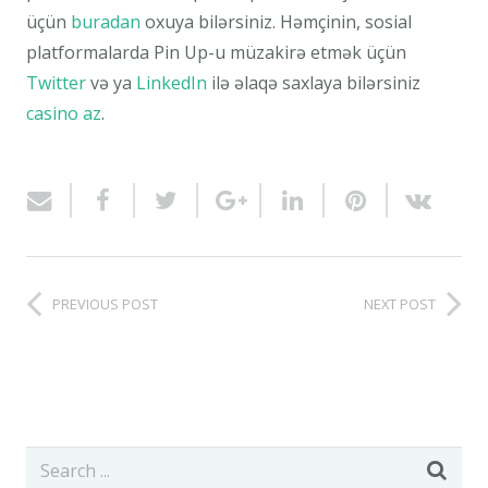
üçün
buradan
oxuya bilərsiniz. Həmçinin, sosial
platformalarda Pin Up-u müzakirə etmək üçün
Twitter
və ya
LinkedIn
ilə əlaqə saxlaya bilərsiniz
casino az
.
PREVIOUS POST
NEXT POST