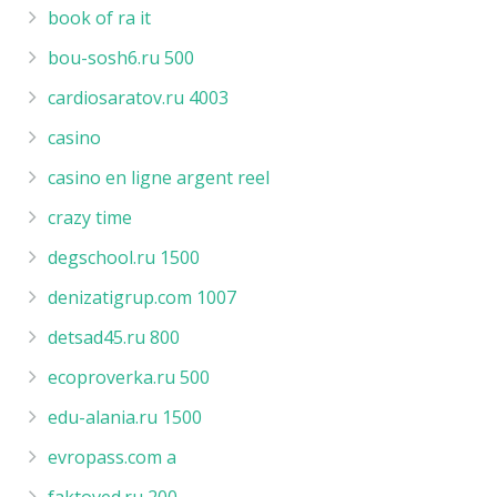
book of ra it
bou-sosh6.ru 500
cardiosaratov.ru 4003
casino
casino en ligne argent reel
crazy time
degschool.ru 1500
denizatigrup.com 1007
detsad45.ru 800
ecoproverka.ru 500
edu-alania.ru 1500
evropass.com a