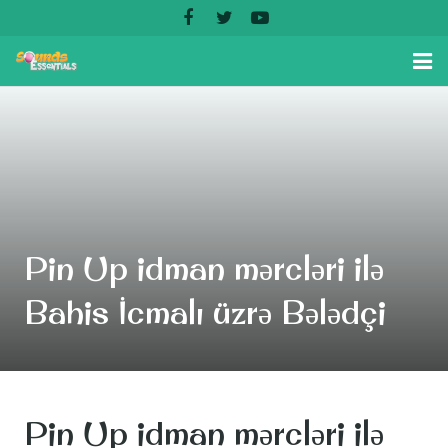
Home
Features
Download App
Screenshots
Pin Up idman mərcləri ilə
Testimonials
Bahis İcmalı üzrə Bələdçi
Pin Up idman mərcləri ilə