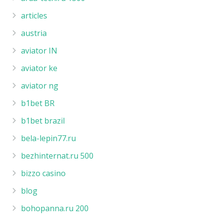
articles
austria
aviator IN
aviator ke
aviator ng
b1bet BR
b1bet brazil
bela-lepin77.ru
bezhinternat.ru 500
bizzo casino
blog
bohopanna.ru 200