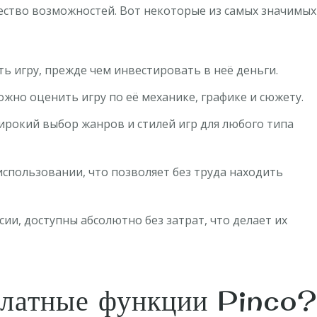
ество возможностей. Вот некоторые из самых значимых
ь игру, прежде чем инвестировать в неё деньги.
жно оценить игру по её механике, графике и сюжету.
ирокий выбор жанров и стилей игр для любого типа
спользовании, что позволяет без труда находить
ии, доступны абсолютно без затрат, что делает их
сплатные функции Pinco