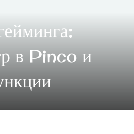
гейминга:
р в Pinco и
ункции