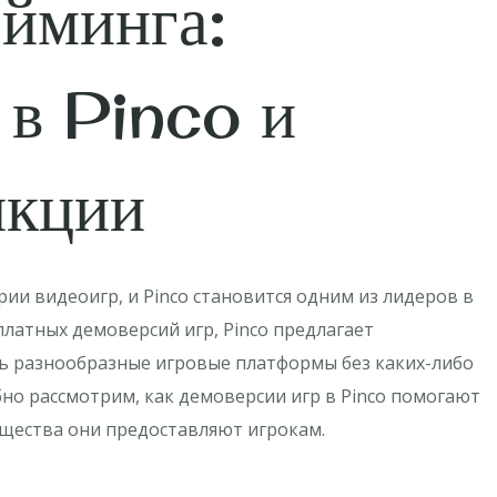
ейминга:
 в Pinco и
нкции
рии видеоигр, и Pinco становится одним из лидеров в
латных демоверсий игр, Pinco предлагает
ь разнообразные игровые платформы без каких-либо
но рассмотрим, как демоверсии игр в Pinco помогают
щества они предоставляют игрокам.