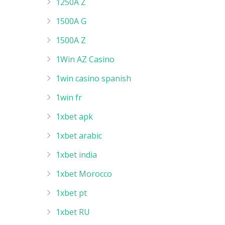
1250A Z
1500A G
1500A Z
1Win AZ Casino
1win casino spanish
1win fr
1xbet apk
1xbet arabic
1xbet india
1xbet Morocco
1xbet pt
1xbet RU