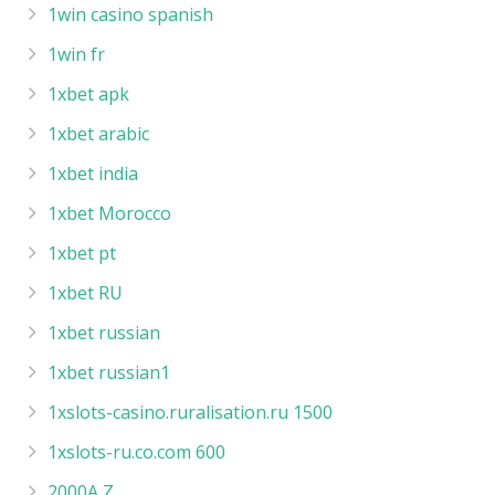
1win casino spanish
1win fr
1xbet apk
1xbet arabic
1xbet india
1xbet Morocco
1xbet pt
1xbet RU
1xbet russian
1xbet russian1
1xslots-casino.ruralisation.ru 1500
1xslots-ru.co.com 600
2000A Z