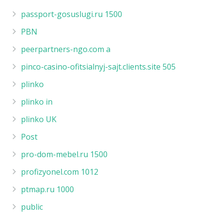
passport-gosuslugi.ru 1500
PBN
peerpartners-ngo.com a
pinco-casino-ofitsialnyj-sajt.clients.site 505
plinko
plinko in
plinko UK
Post
pro-dom-mebel.ru 1500
profizyonel.com 1012
ptmap.ru 1000
public