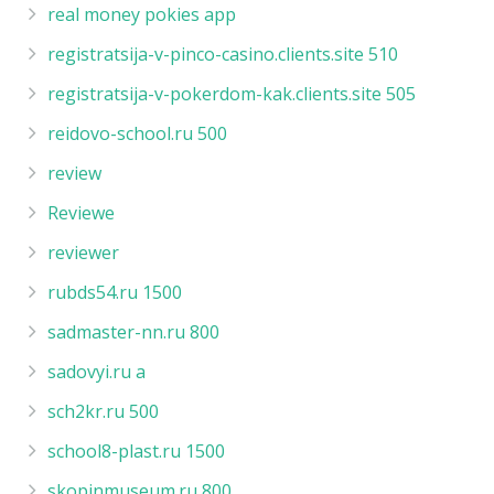
real money pokies app
registratsija-v-pinco-casino.clients.site 510
registratsija-v-pokerdom-kak.clients.site 505
reidovo-school.ru 500
review
Reviewe
reviewer
rubds54.ru 1500
sadmaster-nn.ru 800
sadovyi.ru a
sch2kr.ru 500
school8-plast.ru 1500
skopinmuseum.ru 800