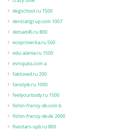
crazy time
degschool.ru 1500
denizatigrup.com 1007
detsad45.ru 800
ecoproverka.ru 500
edu-alania.ru 1500
evropass.com a
faktoved.ru 200
fanstyle.ru 1000
feelyourbody.ru 1500
fishin-frenzy-de.com b
fishin-frenzy-de.de 2000
fivestars-spb.ru 800