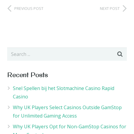
PREVIOUS POST
NEXT POST
Recent Posts
Snel Spellen bij het Slotmachine Casino Rapid
Casino
Why UK Players Select Casinos Outside GamStop
for Unlimited Gaming Access
Why UK Players Opt for Non-GamStop Casinos for