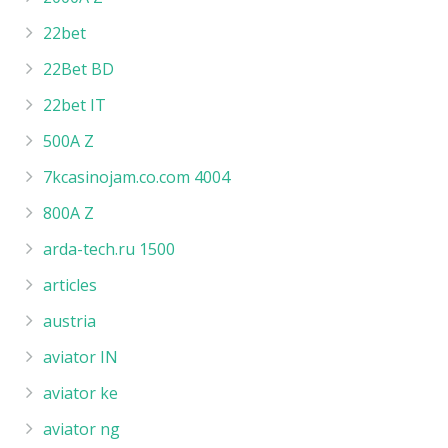
22bet
22Bet BD
22bet IT
500A Z
7kcasinojam.co.com 4004
800A Z
arda-tech.ru 1500
articles
austria
aviator IN
aviator ke
aviator ng