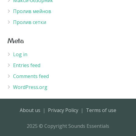
Макси-обзорник
Пролив мейнов
Пролив сетки
Meta
Log in
Entries feed
Comments feed
WordPress.org
About us
|
Privacy Policy
|
Terms of use
2025 © Copyright Sounds Essentials