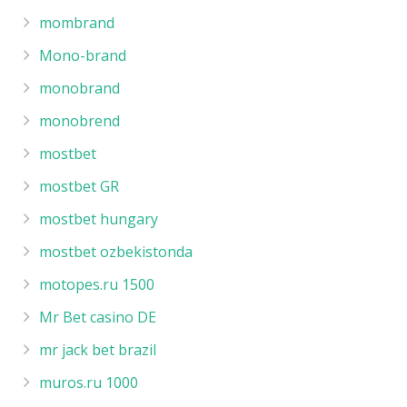
mombrand
Mono-brand
monobrand
monobrend
mostbet
mostbet GR
mostbet hungary
mostbet ozbekistonda
motopes.ru 1500
Mr Bet casino DE
mr jack bet brazil
muros.ru 1000