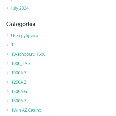
July 2024
Categories
! Без рубрики
1
10-school.ru 1500
1000_2A Z
1000A Z
1250A Z
1500A G
1500A Z
1Win AZ Casino