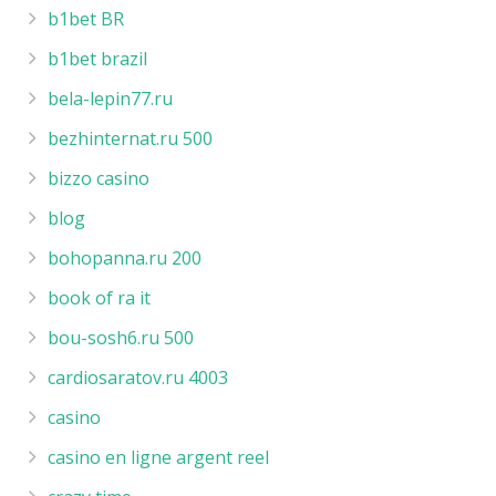
b1bet BR
b1bet brazil
bela-lepin77.ru
bezhinternat.ru 500
bizzo casino
blog
bohopanna.ru 200
book of ra it
bou-sosh6.ru 500
cardiosaratov.ru 4003
casino
casino en ligne argent reel