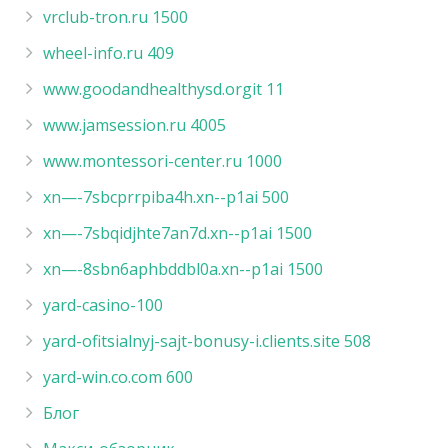
vrclub-tron.ru 1500
wheel-info.ru 409
www.goodandhealthysd.orgit 11
www.jamsession.ru 4005
www.montessori-center.ru 1000
xn—-7sbcprrpiba4h.xn--p1ai 500
xn—-7sbqidjhte7an7d.xn--p1ai 1500
xn—-8sbn6aphbddbl0a.xn--p1ai 1500
yard-casino-100
yard-ofitsialnyj-sajt-bonusy-i.clients.site 508
yard-win.co.com 600
Блог