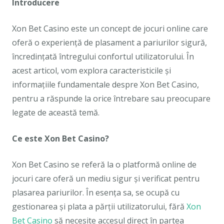
Introducere
Xon Bet Casino este un concept de jocuri online care
oferă o experiență de plasament a pariurilor sigură,
încredințată întregului confortul utilizatorului. În
acest articol, vom explora caracteristicile și
informațiile fundamentale despre Xon Bet Casino,
pentru a răspunde la orice întrebare sau preocupare
legate de această temă.
Ce este Xon Bet Casino?
Xon Bet Casino se referă la o platformă online de
jocuri care oferă un mediu sigur și verificat pentru
plasarea pariurilor. În esența sa, se ocupă cu
gestionarea și plata a părții utilizatorului, fără
Xon
Bet Casino
să necesite accesul direct în partea