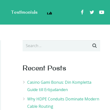
Testimonials
Recent Posts
Casino Gami Bonus: Din Kompletta
Guide till Erbjudanden
Why HDPE Conduits Dominate Modern
Cable Routing