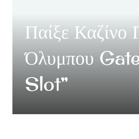
Παίξε Καζίνο 
Όλυμπου Gat
Slot”