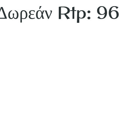
 Δωρεάν Rtp: 96