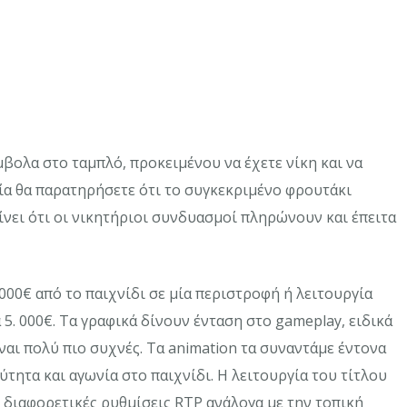
μβολα στο ταμπλό, προκειμένου να έχετε νίκη και να
ρία θα παρατηρήσετε ότι το συγκεκριμένο φρουτάκι
ίνει ότι οι νικητήριοι συνδυασμοί πληρώνουν και έπειτα
. 000€ από το παιχνίδι σε μία περιστροφή ή λειτουργία
5. 000€. Τα γραφικά δίνουν ένταση στο gameplay, ειδικά
ίναι πολύ πιο συχνές. Τα animation τα συναντάμε έντονα
τητα και αγωνία στο παιχνίδι. Η λειτουργία του τίτλου
ει διαφορετικές ρυθμίσεις RTP ανάλογα με την τοπική