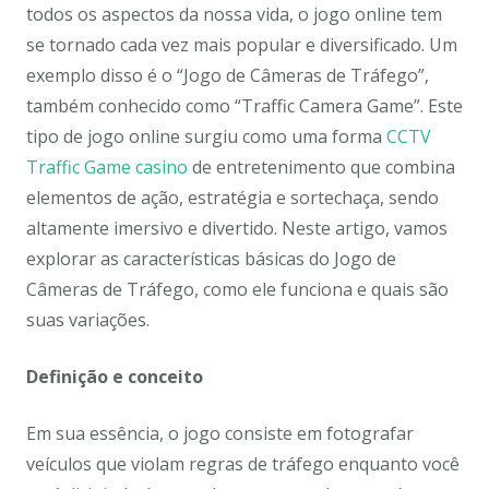
todos os aspectos da nossa vida, o jogo online tem
se tornado cada vez mais popular e diversificado. Um
exemplo disso é o “Jogo de Câmeras de Tráfego”,
também conhecido como “Traffic Camera Game”. Este
tipo de jogo online surgiu como uma forma
CCTV
Traffic Game casino
de entretenimento que combina
elementos de ação, estratégia e sortechaça, sendo
altamente imersivo e divertido. Neste artigo, vamos
explorar as características básicas do Jogo de
Câmeras de Tráfego, como ele funciona e quais são
suas variações.
Definição e conceito
Em sua essência, o jogo consiste em fotografar
veículos que violam regras de tráfego enquanto você