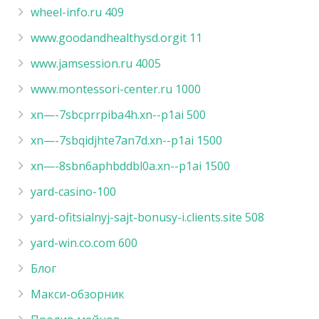
wheel-info.ru 409
www.goodandhealthysd.orgit 11
www.jamsession.ru 4005
www.montessori-center.ru 1000
xn—-7sbcprrpiba4h.xn--p1ai 500
xn—-7sbqidjhte7an7d.xn--p1ai 1500
xn—-8sbn6aphbddbl0a.xn--p1ai 1500
yard-casino-100
yard-ofitsialnyj-sajt-bonusy-i.clients.site 508
yard-win.co.com 600
Блог
Макси-обзорник