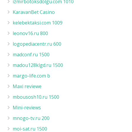
izmirbotoksdolgu.com 1010
KaravanBet Casino
kelebektaksi.com 1009
leonov16.ru 800
logopediacentr.ru 600
madconf.ru 1500
madou128klgd.ru 1500
margo-life.com b
Maxi reviewe
mbousosh10.ru 1500
Mini-reviews
mnogo-tv.ru 200
moi-sat.ru 1500