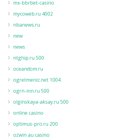
mx-bbrbet-casino
mycoweb.ru 4002
nbanews.ru
new
news
ntghip.ru 500
oceandom.ru
ogretmeniz.net 1004
ogrn-inn.ru 500
olginskaya-aksay.ru 500
online casino
optimus-pro.ru 200
ozwin au casino