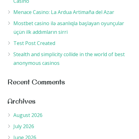
Casino
Menace Casino: La Ardua Artimaña del Azar
Mostbet casino ilə asanlıqla başlayan oyunçular
üçün ilk addımların sirri
Test Post Created
Stealth and simplicity collide in the world of best
anonymous casinos
Recent Comments
Archives
August 2026
July 2026
June 2026