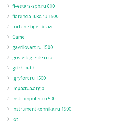
fivestars-spb.ru 800
florencia-luxe.ru 1500
fortune tiger brazil
Game
gavrilovart.ru 1500
gosuslugi-site.ru a
grizh.net b
igryfort.ru 1500
impactua.org a
instcomputer.ru 500
instrument-tehnika.ru 1500
iot