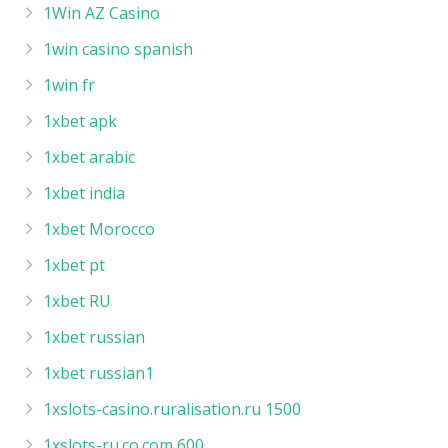
1Win AZ Casino
1win casino spanish
1win fr
1xbet apk
1xbet arabic
1xbet india
1xbet Morocco
1xbet pt
1xbet RU
1xbet russian
1xbet russian1
1xslots-casino.ruralisation.ru 1500
1xslots-ru.co.com 600