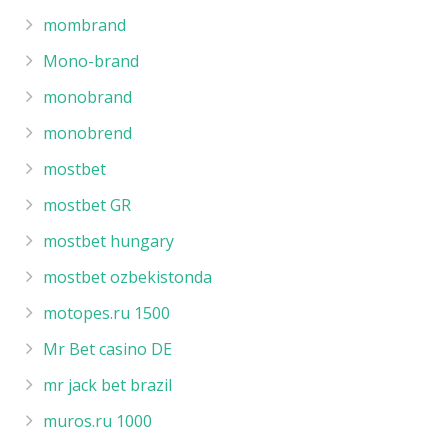
mombrand
Mono-brand
monobrand
monobrend
mostbet
mostbet GR
mostbet hungary
mostbet ozbekistonda
motopes.ru 1500
Mr Bet casino DE
mr jack bet brazil
muros.ru 1000