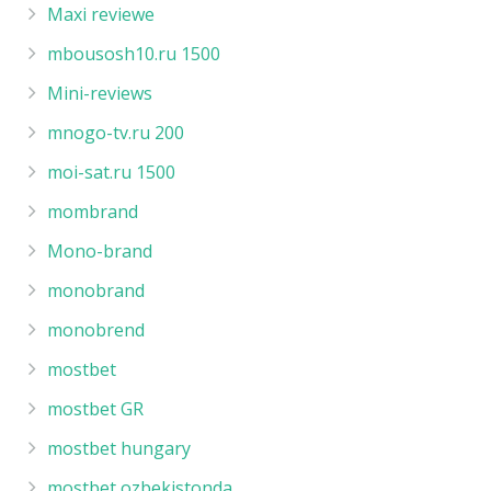
Maxi reviewe
mbousosh10.ru 1500
Mini-reviews
mnogo-tv.ru 200
moi-sat.ru 1500
mombrand
Mono-brand
monobrand
monobrend
mostbet
mostbet GR
mostbet hungary
mostbet ozbekistonda