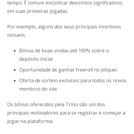
tempo. É comum encontrar descontos significativos
em suas primeiras jogadas.
Por exemplo, alguns dos seus principais incentivos
incluem:
Bônus de boas-vindas até 100% sobre o
depósito inicial.
Oportunidade de ganhar freeroll no pôquer.
Oferta de sorteio exclusivo para todos os novos
membros do site.
Os bônus oferecidos pela Trino são um dos
principais motivadores para se registrar e começar a
jogar na plataforma.