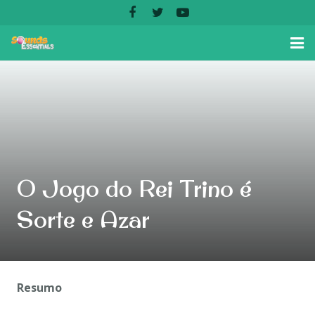
Home
Features
Download App
Screenshots
O Jogo do Rei Trino é
Testimonials
Sorte e Azar
Resumo