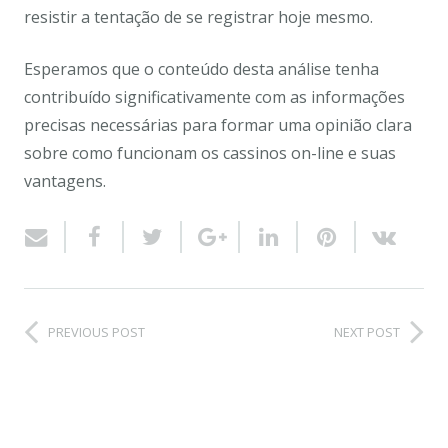
resistir a tentação de se registrar hoje mesmo.
Esperamos que o conteúdo desta análise tenha
contribuído significativamente com as informações
precisas necessárias para formar uma opinião clara
sobre como funcionam os cassinos on-line e suas
vantagens.
PREVIOUS POST
NEXT POST