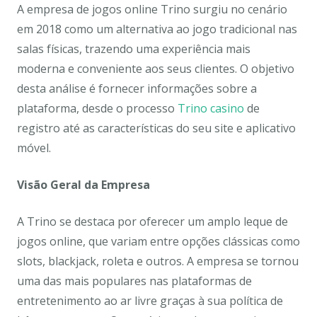
A empresa de jogos online Trino surgiu no cenário
em 2018 como um alternativa ao jogo tradicional nas
salas físicas, trazendo uma experiência mais
moderna e conveniente aos seus clientes. O objetivo
desta análise é fornecer informações sobre a
plataforma, desde o processo
Trino casino
de
registro até as características do seu site e aplicativo
móvel.
Visão Geral da Empresa
A Trino se destaca por oferecer um amplo leque de
jogos online, que variam entre opções clássicas como
slots, blackjack, roleta e outros. A empresa se tornou
uma das mais populares nas plataformas de
entretenimento ao ar livre graças à sua política de