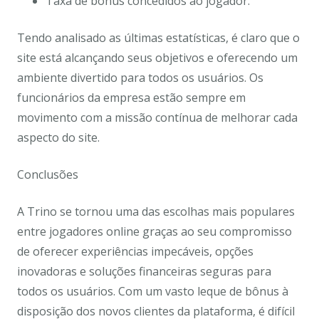
Taxa de bônus concedidos ao jogador.
Tendo analisado as últimas estatísticas, é claro que o
site está alcançando seus objetivos e oferecendo um
ambiente divertido para todos os usuários. Os
funcionários da empresa estão sempre em
movimento com a missão contínua de melhorar cada
aspecto do site.
Conclusões
A Trino se tornou uma das escolhas mais populares
entre jogadores online graças ao seu compromisso
de oferecer experiências impecáveis, opções
inovadoras e soluções financeiras seguras para
todos os usuários. Com um vasto leque de bônus à
disposição dos novos clientes da plataforma, é difícil