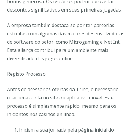
bônus generosa. Os usuários podem aproveitar
descontos significativos em suas primeiras jogadas.
A empresa também destaca-se por ter parcerias
estreitas com algumas das maiores desenvolvedoras
de software do setor, como Microgaming e NetEnt.
Esta aliança contribui para um ambiente mais
diversificado dos jogos online.
Registo Processo
Antes de acessar as ofertas da Trino, é necessário
criar uma conta no site ou aplicativo móvel. Este
processo é simplesmente rápido, mesmo para os
iniciantes nos casinos en línea.
Iniciem a sua jornada pela página inicial do