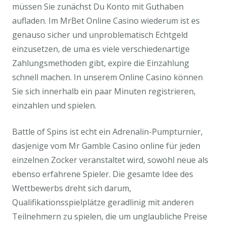
müssen Sie zunächst Du Konto mit Guthaben
aufladen. Im MrBet Online Casino wiederum ist es
genauso sicher und unproblematisch Echtgeld
einzusetzen, de uma es viele verschiedenartige
Zahlungsmethoden gibt, expire die Einzahlung
schnell machen. In unserem Online Casino können
Sie sich innerhalb ein paar Minuten registrieren,
einzahlen und spielen.
Battle of Spins ist echt ein Adrenalin-Pumpturnier,
dasjenige vom Mr Gamble Casino online für jeden
einzelnen Zocker veranstaltet wird, sowohl neue als
ebenso erfahrene Spieler. Die gesamte Idee des
Wettbewerbs dreht sich darum,
Qualifikationsspielplätze geradlinig mit anderen
Teilnehmern zu spielen, die um unglaubliche Preise