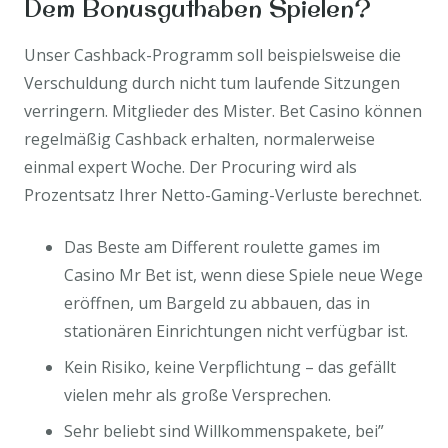
Dem Bonusguthaben Spielen?
Unser Cashback-Programm soll beispielsweise die
Verschuldung durch nicht tum laufende Sitzungen
verringern. Mitglieder des Mister. Bet Casino können
regelmäßig Cashback erhalten, normalerweise
einmal expert Woche. Der Procuring wird als
Prozentsatz Ihrer Netto-Gaming-Verluste berechnet.
Das Beste am Different roulette games im
Casino Mr Bet ist, wenn diese Spiele neue Wege
eröffnen, um Bargeld zu abbauen, das in
stationären Einrichtungen nicht verfügbar ist.
Kein Risiko, keine Verpflichtung – das gefällt
vielen mehr als große Versprechen.
Sehr beliebt sind Willkommenspakete, bei”