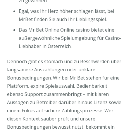
zu gewinnen.
Egal, was Ihr Herz höher schlagen lässt, bei
MrBet finden Sie auch Ihr Lieblingsspiel.
Das Mr Bet Online Online casino bietet eine
außergewöhnliche Spielumgebung für Casino-
Liebhaber in Österreich.
Dennoch gibt es stomach und zu Beschwerden über
langsamere Auszahlungen oder unklare
Bonusbedingungen. Wir bei Mr Bet stehen für eine
Plattform, expire Spielauswahl, Bedienbarkeit
ebenso Support zusammenbringt – mit klaren
Aussagen zu Betreiber darüber hinaus Lizenz sowie
einem Fokus auf sichere Zahlungsprozesse. Wer
diesen Kontext sauber prüft und unsere
Bonusbedingungen bewusst nutzt, bekommt ein