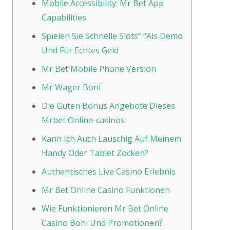
Mobile Accessibility: Mr Bet App
Capabilities
Spielen Sie Schnelle Slots” “Als Demo
Und Für Echtes Geld
Mr Bet Mobile Phone Version
Mr Wager Boni
Die Guten Bonus Angebote Dieses
Mrbet Online-casinos
Kann Ich Auch Lauschig Auf Meinem
Handy Oder Tablet Zocken?
Authentisches Live Casino Erlebnis
Mr Bet Online Casino Funktionen
Wie Funktionieren Mr Bet Online
Casino Boni Und Promotionen?