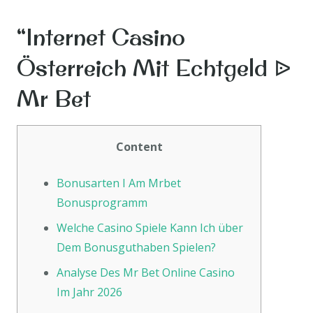
“Internet Casino
Österreich Mit Echtgeld ᐉ
Mr Bet
Content
Bonusarten I Am Mrbet
Bonusprogramm
Welche Casino Spiele Kann Ich über
Dem Bonusguthaben Spielen?
Analyse Des Mr Bet Online Casino
Im Jahr 2026