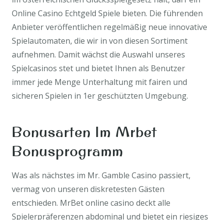
Online Casino Echtgeld Spiele bieten. Die führenden
Anbieter veröffentlichen regelmäßig neue innovative
Spielautomaten, die wir in von diesen Sortiment
aufnehmen. Damit wächst die Auswahl unseres
Spielcasinos stet und bietet Ihnen als Benutzer
immer jede Menge Unterhaltung mit fairen und
sicheren Spielen in 1er geschützten Umgebung.
Bonusarten Im Mrbet
Bonusprogramm
Was als nächstes im Mr. Gamble Casino passiert,
vermag von unseren diskretesten Gästen
entschieden. MrBet online casino deckt alle
Spielerpräferenzen abdominal und bietet ein riesiges