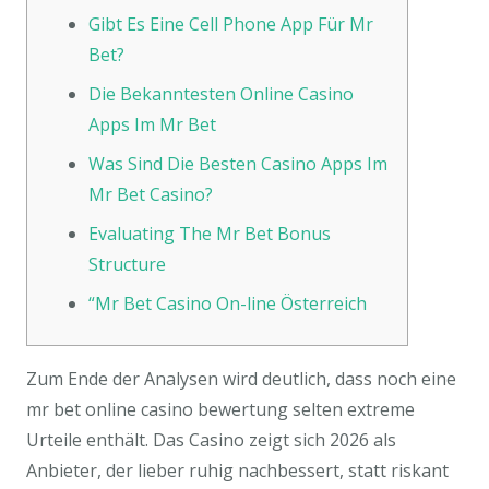
Gibt Es Eine Cell Phone App Für Mr
Bet?
Die Bekanntesten Online Casino
Apps Im Mr Bet
Was Sind Die Besten Casino Apps Im
Mr Bet Casino?
Evaluating The Mr Bet Bonus
Structure
“Mr Bet Casino On-line Österreich
Zum Ende der Analysen wird deutlich, dass noch eine
mr bet online casino bewertung selten extreme
Urteile enthält. Das Casino zeigt sich 2026 als
Anbieter, der lieber ruhig nachbessert, statt riskant