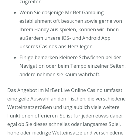
zugreifen.
Wenn Sie dasjenige Mr Bet Gambling
establishment oft besuchen sowie gerne von
Ihrem Handy aus spielen, können wir Ihnen
außerdem unsere iOS- und Android App
unseres Casinos ans Herz legen.
Einige bemerken kleinere Schwächen bei der
Navigation oder beim Tempo einzelner Seiten,
andere nehmen sie kaum wahrhaft.
Das Angebot im MrBet Live Online Casino umfasst
eine geile Auswahl an den Tischen, die verschiedene
Wetteinsatzgrößen und unglaublich viele weitere
Funktionen offerieren. So ist für jeden etwas dabei,
egal ob Sie dieses schnelles oder langsames Spiel,
hohe oder niedrige Wetteinsätze und verschiedene