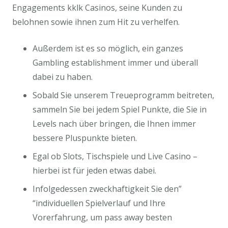
Engagements kklk Casinos, seine Kunden zu
belohnen sowie ihnen zum Hit zu verhelfen.
Außerdem ist es so möglich, ein ganzes
Gambling establishment immer und überall
dabei zu haben.
Sobald Sie unserem Treueprogramm beitreten,
sammeln Sie bei jedem Spiel Punkte, die Sie in
Levels nach über bringen, die Ihnen immer
bessere Pluspunkte bieten.
Egal ob Slots, Tischspiele und Live Casino –
hierbei ist für jeden etwas dabei.
Infolgedessen zweckhaftigkeit Sie den”
“individuellen Spielverlauf und Ihre
Vorerfahrung, um pass away besten