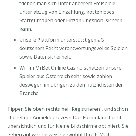
“denen man sich unter anderem Freispiele
unter abzug von Einzahlung, kostenloses
Startguthaben oder Einzahlungsboni sichern
kann.
Unsere Plattform unterstützt gemäß
deutschem Recht verantwortungsvolles Spielen
sowie Datensicherheit.
Wir im MrBet Online Casino schätzen unsere
Spieler aus Österreich sehr sowie zählen
deswegen im übrigen zu den nützlichsten der
Branche.
Tippen Sie oben rechts bei „Registrieren“, und schon
startet der Anmeldeprozess. Das Formular ist echt
übersichtlich und für kleine Bildschirme optimiert. Sie
geben auf welche weise gewohnt Ihre E-Mail-