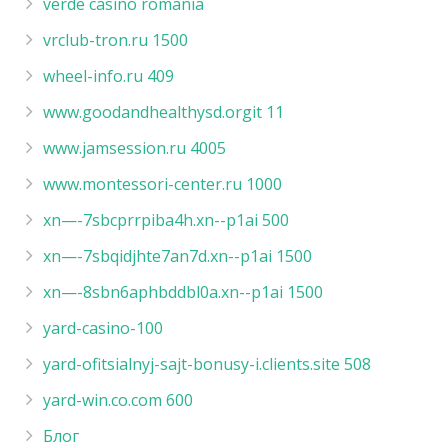
verde casino romania
vrclub-tron.ru 1500
wheel-info.ru 409
www.goodandhealthysd.orgit 11
www.jamsession.ru 4005
www.montessori-center.ru 1000
xn—-7sbcprrpiba4h.xn--p1ai 500
xn—-7sbqidjhte7an7d.xn--p1ai 1500
xn—-8sbn6aphbddbl0a.xn--p1ai 1500
yard-casino-100
yard-ofitsialnyj-sajt-bonusy-i.clients.site 508
yard-win.co.com 600
Блог