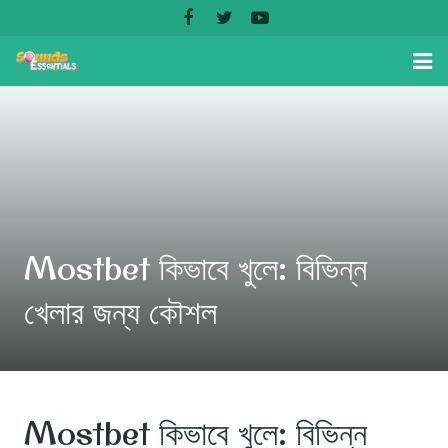
Home
Features
Download App
Screenshots
Mostbet কিভাবে খুলে: বিভিন্ন
Testimonials
খেলার জন্য কৌশল
Mostbet কিভাবে খুলে: বিভিন্ন