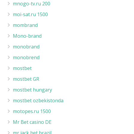
mnogo-tv.ru 200
moi-sat.ru 1500
mombrand
Mono-brand
monobrand
monobrend
mostbet
mostbet GR
mostbet hungary
mostbet ozbekistonda
motopes.ru 1500
Mr Bet casino DE
mr jack bet brazil