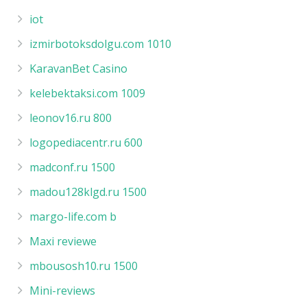
iot
izmirbotoksdolgu.com 1010
KaravanBet Casino
kelebektaksi.com 1009
leonov16.ru 800
logopediacentr.ru 600
madconf.ru 1500
madou128klgd.ru 1500
margo-life.com b
Maxi reviewe
mbousosh10.ru 1500
Mini-reviews