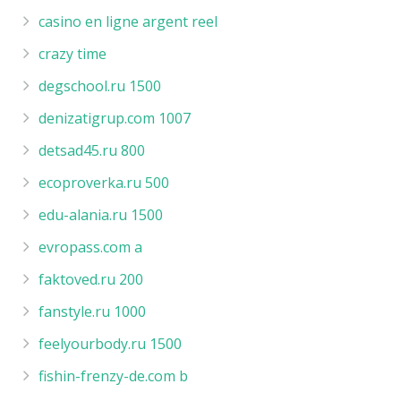
casino en ligne argent reel
crazy time
degschool.ru 1500
denizatigrup.com 1007
detsad45.ru 800
ecoproverka.ru 500
edu-alania.ru 1500
evropass.com a
faktoved.ru 200
fanstyle.ru 1000
feelyourbody.ru 1500
fishin-frenzy-de.com b