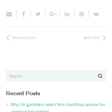
PREVIOUS POST
NEXT POST
Recent Posts
Why UK gamblers select Non GamStop casinos for
unrestricted gaming