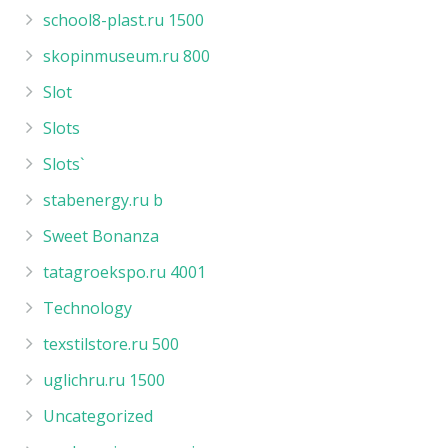
school8-plast.ru 1500
skopinmuseum.ru 800
Slot
Slots
Slots`
stabenergy.ru b
Sweet Bonanza
tatagroekspo.ru 4001
Technology
texstilstore.ru 500
uglichru.ru 1500
Uncategorized