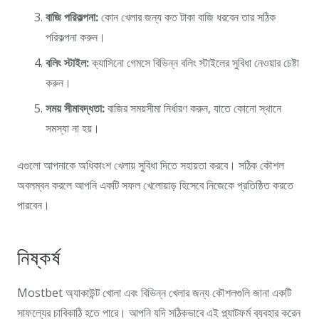
বাজি পরিকল্পনা:
কোন খেলার জন্য কত টাকা বাজি ধরবেন তার সঠিক
পরিকল্পনা করুন।
বলিং স্টাইল:
ক্যাসিনো গেমসে বিভিন্ন বলিং স্টাইলের সুবিধা নেওয়ার চেষ্টা
করুন।
সময় সীমাবদ্ধতা:
বাজির সময়সীমা নির্ধারণ করুন, যাতে কোনো স্থানে
সমস্যা না হয়।
এগুলো আপনাকে অধিকাংশ খেলায় সুবিধা দিতে সহায়তা করবে। সঠিক কৌশল
অবলম্বন করলে আপনি একটি সফল খেলোয়াড় হিসেবে নিজেকে প্রতিষ্ঠিত করতে
পারবেন।
নিষ্কর্ষ
Mostbet অ্যাকাউন্ট খোলা এবং বিভিন্ন খেলার জন্য কৌশলগুলি জানা একটি
সাফল্যের চাবিকাঠি হতে পারে। আপনি যদি সঠিকভাবে এই প্ল্যাটফর্ম ব্যবহার করেন