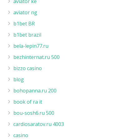
aviator ke
aviator ng
b1bet BR
b1bet brazil
bela-lepin77.ru
bezhinternat.ru 500
bizzo casino
blog
bohopanna.ru 200
book of ra it
bou-sosh6.ru 500
cardiosaratov.ru 4003
casino