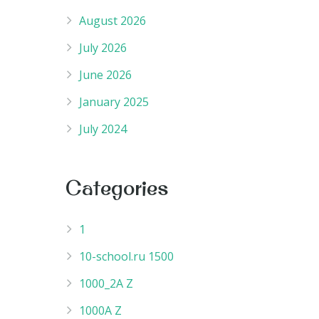
August 2026
July 2026
June 2026
January 2025
July 2024
Categories
1
10-school.ru 1500
1000_2A Z
1000A Z