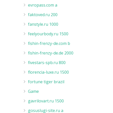
evropass.com a
faktoved.ru 200
fanstyle.ru 1000
feelyourbody.ru 1500
fishin-frenzy-de.com b
fishin-frenzy-de.de 2000
fivestars-spb.ru 800
florencia-luxe.ru 1500
fortune tiger brazil
Game
gavrilovart.ru 1500
gosuslugi-site.ru a