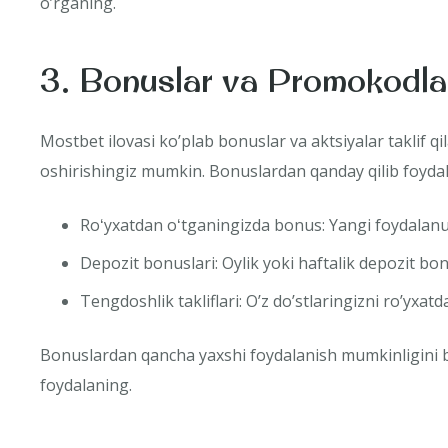
o’rganing.
3. Bonuslar va Promokodla
Mostbet ilovasi ko’plab bonuslar va aktsiyalar taklif q
oshirishingiz mumkin. Bonuslardan qanday qilib foyd
Roʻyxatdan oʻtganingizda bonus: Yangi foydalanuv
Depozit bonuslari: Oylik yoki haftalik depozit bonu
Tengdoshlik takliflari: O’z do’stlaringizni ro’yxatd
Bonuslardan qancha yaxshi foydalanish mumkinligini bi
foydalaning.