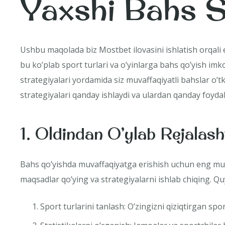
Yaxshi Bahs St
Ushbu maqolada biz Mostbet ilovasini ishlatish orqali 
bu ko’plab sport turlari va o’yinlarga bahs qo’yish i
strategiyalari yordamida siz muvaffaqiyatli bahslar o’t
strategiyalari qanday ishlaydi va ulardan qanday foydala
1. Oldindan O’ylab Rejalash
Bahs qo’yishda muvaffaqiyatga erishish uchun eng muh
maqsadlar qo’ying va strategiyalarni ishlab chiqing. Qu
Sport turlarini tanlash: O’zingizni qiziqtirgan spor