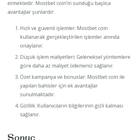
etmektedir. Mostbet coin’in sunduğu başlıca
avantajlar şunlardır:
Hızlı ve güvenli işlemler: Mostbet coin
kullanarak gerçekleştirilen işlemler anında
onaylanır.
Düşük işlem maliyetleri: Geleneksel yöntemlere
göre daha az maliyet ödemeniz sağlanır.
Özel kampanya ve bonuslar: Mostbet coin ile
yapılan bahisler için ek avantajlar
sunulmaktadır.
Gizlilik: Kullanıcıların bilgilerinin gizli kalması
sağlanır.
Sonuç