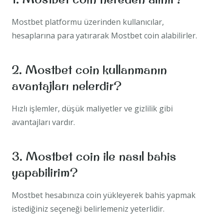
Mostbet platformu üzerinden kullanıcılar,
hesaplarına para yatırarak Mostbet coin alabilirler.
2. Mostbet coin kullanmanın
avantajları nelerdir?
Hızlı işlemler, düşük maliyetler ve gizlilik gibi
avantajları vardır.
3. Mostbet coin ile nasıl bahis
yapabilirim?
Mostbet hesabınıza coin yükleyerek bahis yapmak
istediğiniz seçeneği belirlemeniz yeterlidir.