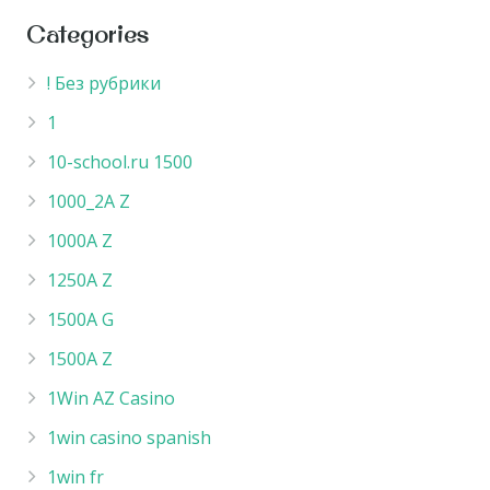
Categories
! Без рубрики
1
10-school.ru 1500
1000_2A Z
1000A Z
1250A Z
1500A G
1500A Z
1Win AZ Casino
1win casino spanish
1win fr