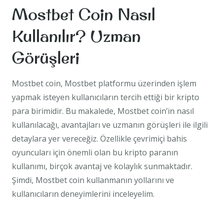
Mostbet Coin Nasıl
Kullanılır? Uzman
Görüşleri
Mostbet coin, Mostbet platformu üzerinden işlem
yapmak isteyen kullanıcıların tercih ettiği bir kripto
para birimidir. Bu makalede, Mostbet coin’in nasıl
kullanılacağı, avantajları ve uzmanın görüşleri ile ilgili
detaylara yer vereceğiz. Özellikle çevrimiçi bahis
oyuncuları için önemli olan bu kripto paranın
kullanımı, birçok avantaj ve kolaylık sunmaktadır.
Şimdi, Mostbet coin kullanmanın yollarını ve
kullanıcıların deneyimlerini inceleyelim.