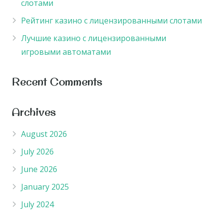
слотами
Рейтинг казино с лицензированными слотами
Лучшие казино с лицензированными
игровыми автоматами
Recent Comments
Archives
August 2026
July 2026
June 2026
January 2025
July 2024