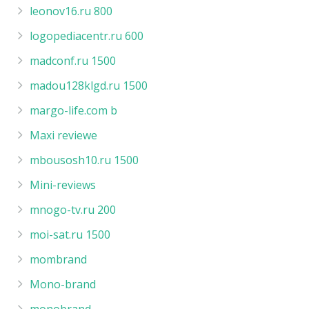
leonov16.ru 800
logopediacentr.ru 600
madconf.ru 1500
madou128klgd.ru 1500
margo-life.com b
Maxi reviewe
mbousosh10.ru 1500
Mini-reviews
mnogo-tv.ru 200
moi-sat.ru 1500
mombrand
Mono-brand