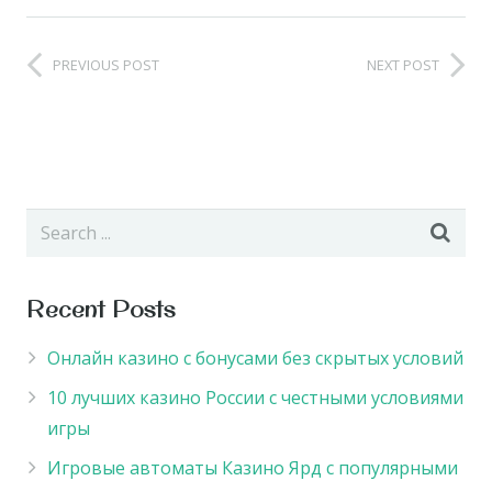
PREVIOUS POST
NEXT POST
Recent Posts
Онлайн казино с бонусами без скрытых условий
10 лучших казино России с честными условиями
игры
Игровые автоматы Казино Ярд с популярными