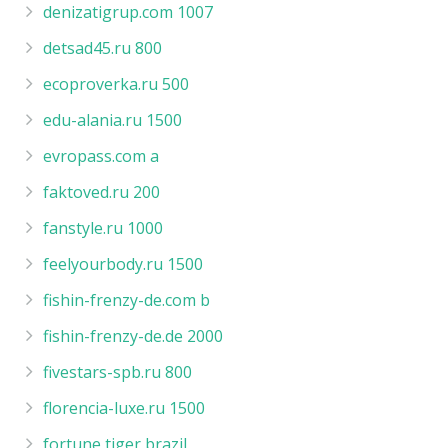
denizatigrup.com 1007
detsad45.ru 800
ecoproverka.ru 500
edu-alania.ru 1500
evropass.com a
faktoved.ru 200
fanstyle.ru 1000
feelyourbody.ru 1500
fishin-frenzy-de.com b
fishin-frenzy-de.de 2000
fivestars-spb.ru 800
florencia-luxe.ru 1500
fortune tiger brazil