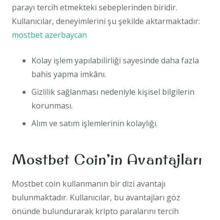
parayı tercih etmekteki sebeplerinden biridir.
Kullanıcılar, deneyimlerini şu şekilde aktarmaktadır:
mostbet azerbaycan
Kolay işlem yapılabilirliği sayesinde daha fazla
bahis yapma imkânı.
Gizlilik sağlanması nedeniyle kişisel bilgilerin
korunması.
Alım ve satım işlemlerinin kolaylığı.
Mostbet Coin’in Avantajları
Mostbet coin kullanmanın bir dizi avantajı
bulunmaktadır. Kullanıcılar, bu avantajları göz
önünde bulundurarak kripto paralarını tercih