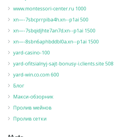
www.montessori-center.ru 1000
xn—-7sbcprrpiba4h.xn--p1ai 500
xn—-7sbqidjhte7an7d.xn--p1ai 1500
xn—-8sbn6aphbddbl0a.xn--p1ai 1500
yard-casino-100
yard-ofitsialnyj-sajt-bonusy-i.clients.site 508
yard-win.co.com 600
Блог
Макси-обзорник
Пролив мейнов
Пролив сетки