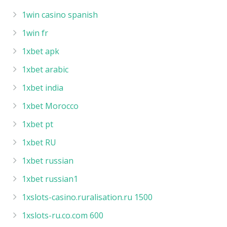
1win casino spanish
1win fr
1xbet apk
1xbet arabic
1xbet india
1xbet Morocco
1xbet pt
1xbet RU
1xbet russian
1xbet russian1
1xslots-casino.ruralisation.ru 1500
1xslots-ru.co.com 600