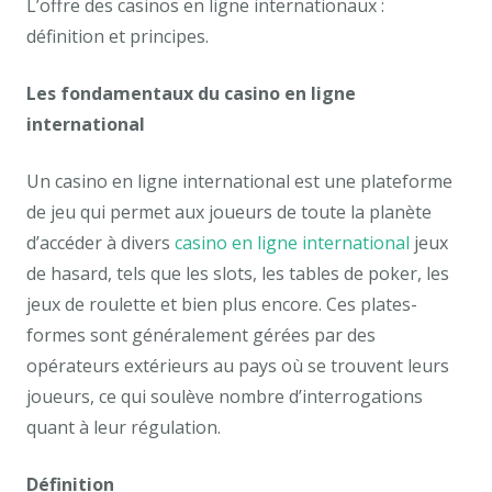
L’offre des casinos en ligne internationaux :
définition et principes.
Les fondamentaux du casino en ligne
international
Un casino en ligne international est une plateforme
de jeu qui permet aux joueurs de toute la planète
d’accéder à divers
casino en ligne international
jeux
de hasard, tels que les slots, les tables de poker, les
jeux de roulette et bien plus encore. Ces plates-
formes sont généralement gérées par des
opérateurs extérieurs au pays où se trouvent leurs
joueurs, ce qui soulève nombre d’interrogations
quant à leur régulation.
Définition