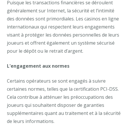
Puisque les transactions financières se déroulent
généralement sur Internet, la sécurité et l’intimité
des données sont primordiales. Les casinos en ligne
internationaux qui respectent leurs engagements
visant à protéger les données personnelles de leurs
joueurs et offrent également un système sécurisé
pour le dépôt ou le retrait d’argent.
L'engagement aux normes
Certains opérateurs se sont engagés à suivre
certaines normes, telles que la certification PCI-DSS.
Cela contribue à atténuer les préoccupations des
joueurs qui souhaitent disposer de garanties
supplémentaires quant au traitement et à la sécurité
de leurs informations.