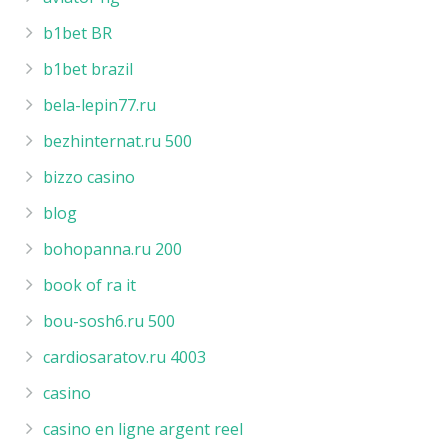
b1bet BR
b1bet brazil
bela-lepin77.ru
bezhinternat.ru 500
bizzo casino
blog
bohopanna.ru 200
book of ra it
bou-sosh6.ru 500
cardiosaratov.ru 4003
casino
casino en ligne argent reel