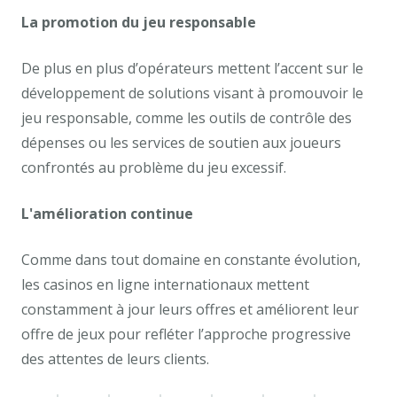
La promotion du jeu responsable
De plus en plus d’opérateurs mettent l’accent sur le
développement de solutions visant à promouvoir le
jeu responsable, comme les outils de contrôle des
dépenses ou les services de soutien aux joueurs
confrontés au problème du jeu excessif.
L'amélioration continue
Comme dans tout domaine en constante évolution,
les casinos en ligne internationaux mettent
constamment à jour leurs offres et améliorent leur
offre de jeux pour refléter l’approche progressive
des attentes de leurs clients.