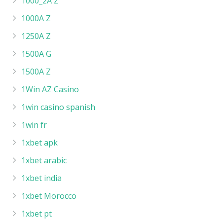
1000_2A Z
1000A Z
1250A Z
1500A G
1500A Z
1Win AZ Casino
1win casino spanish
1win fr
1xbet apk
1xbet arabic
1xbet india
1xbet Morocco
1xbet pt