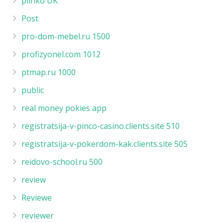
plinko UK
Post
pro-dom-mebel.ru 1500
profizyonel.com 1012
ptmap.ru 1000
public
real money pokies app
registratsija-v-pinco-casino.clients.site 510
registratsija-v-pokerdom-kak.clients.site 505
reidovo-school.ru 500
review
Reviewe
reviewer