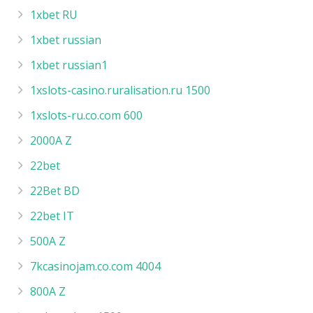
1xbet RU
1xbet russian
1xbet russian1
1xslots-casino.ruralisation.ru 1500
1xslots-ru.co.com 600
2000A Z
22bet
22Bet BD
22bet IT
500A Z
7kcasinojam.co.com 4004
800A Z