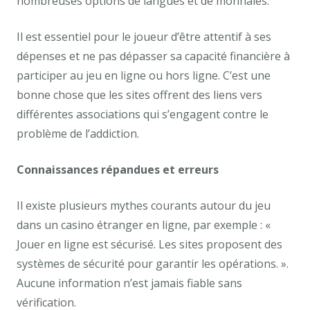
nombreuses options de langues et de monnaies.
Il est essentiel pour le joueur d’être attentif à ses
dépenses et ne pas dépasser sa capacité financière à
participer au jeu en ligne ou hors ligne. C’est une
bonne chose que les sites offrent des liens vers
différentes associations qui s’engagent contre le
problème de l’addiction.
Connaissances répandues et erreurs
Il existe plusieurs mythes courants autour du jeu
dans un casino étranger en ligne, par exemple : «
Jouer en ligne est sécurisé. Les sites proposent des
systèmes de sécurité pour garantir les opérations. ».
Aucune information n’est jamais fiable sans
vérification.