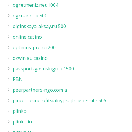
ogretmeniz.net 1004
ogrn-inn.ru 500
olginskaya-aksay.ru 500
online casino
optimus-pro.ru 200
ozwin au casino
passport-gosuslugi.ru 1500
PBN
peerpartners-ngo.com a
pinco-casino-ofitsialnyj-sajt.clients.site 505
plinko
plinko in