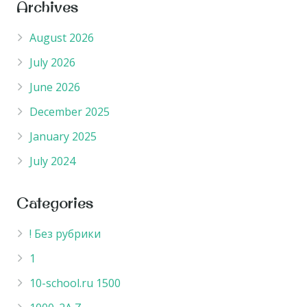
Archives
August 2026
July 2026
June 2026
December 2025
January 2025
July 2024
Categories
! Без рубрики
1
10-school.ru 1500