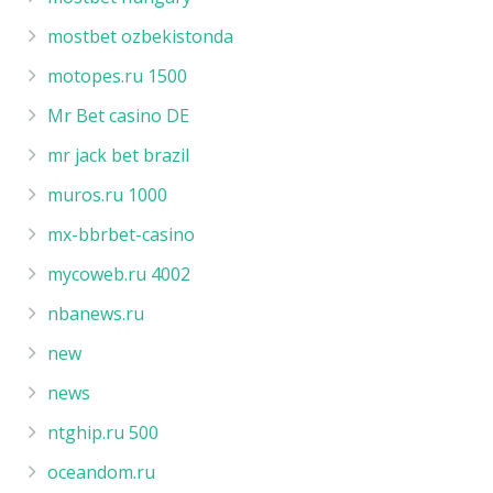
mostbet ozbekistonda
motopes.ru 1500
Mr Bet casino DE
mr jack bet brazil
muros.ru 1000
mx-bbrbet-casino
mycoweb.ru 4002
nbanews.ru
new
news
ntghip.ru 500
oceandom.ru