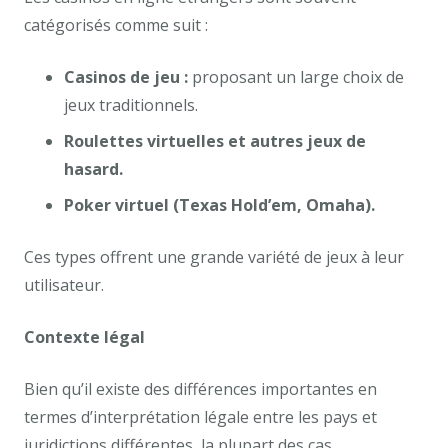
catégorisés comme suit :
Casinos de jeu :
proposant un large choix de
jeux traditionnels.
Roulettes virtuelles et autres jeux de
hasard.
Poker virtuel (Texas Hold’em, Omaha).
Ces types offrent une grande variété de jeux à leur
utilisateur.
Contexte légal
Bien qu’il existe des différences importantes en
termes d’interprétation légale entre les pays et
juridictions différentes, la plupart des cas