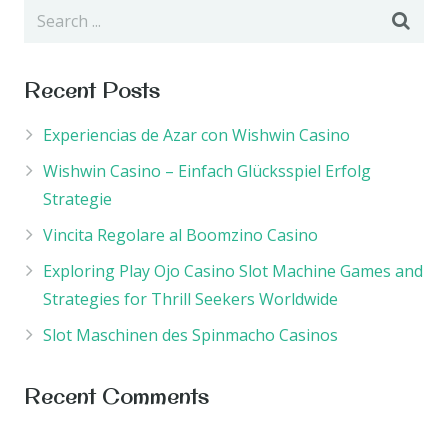
Recent Posts
Experiencias de Azar con Wishwin Casino
Wishwin Casino – Einfach Glücksspiel Erfolg
Strategie
Vincita Regolare al Boomzino Casino
Exploring Play Ojo Casino Slot Machine Games and
Strategies for Thrill Seekers Worldwide
Slot Maschinen des Spinmacho Casinos
Recent Comments