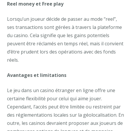
Reel money et Free play
Lorsqu’un joueur décide de passer au mode “reel”,
ses transactions sont gérées à travers la plateforme
du casino. Cela signifie que les gains potentiels
peuvent être réclamés en temps réel, mais il convient
d’être prudent lors des opérations avec des fonds
réels.
Avantages et limitations
Le jeu dans un casino étranger en ligne offre une
certaine flexibilité pour celui qui aime jouer.
Cependant, l’accès peut être limitée ou restreint par
des réglementations locales sur la géolocalisation. En
outre, les casinos devraient proposer aux joueurs de