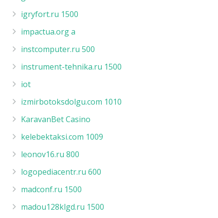
igryfort.ru 1500
impactua.org a
instcomputer.ru 500
instrument-tehnika.ru 1500
iot
izmirbotoksdolgu.com 1010
KaravanBet Casino
kelebektaksi.com 1009
leonov16.ru 800
logopediacentr.ru 600
madconf.ru 1500
madou128klgd.ru 1500