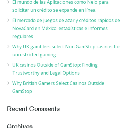
El mundo de las Aplicaciones como Nelo para
solicitar un crédito se expande en línea.
El mercado de juegos de azar y créditos rápidos de
NovaCard en México: estadísticas e informes
regulares
Why UK gamblers select Non GamStop casinos for
unrestricted gaming
UK casinos Outside of GamStop: Finding
Trustworthy and Legal Options
Why British Gamers Select Casinos Outside
GamStop
Recent Comments
Archives