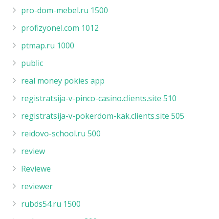
pro-dom-mebel.ru 1500
profizyonel.com 1012
ptmap.ru 1000
public
real money pokies app
registratsija-v-pinco-casino.clients.site 510
registratsija-v-pokerdom-kak.clients.site 505
reidovo-school.ru 500
review
Reviewe
reviewer
rubds54.ru 1500