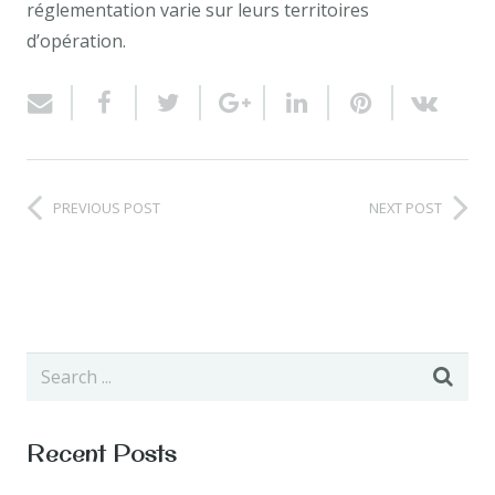
réglementation varie sur leurs territoires
d’opération.
PREVIOUS POST
NEXT POST
Recent Posts