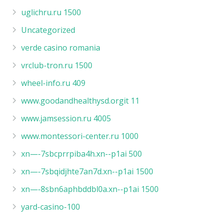
uglichru.ru 1500
Uncategorized
verde casino romania
vrclub-tron.ru 1500
wheel-info.ru 409
www.goodandhealthysd.orgit 11
www.jamsession.ru 4005
www.montessori-center.ru 1000
xn—-7sbcprrpiba4h.xn--p1ai 500
xn—-7sbqidjhte7an7d.xn--p1ai 1500
xn—-8sbn6aphbddbl0a.xn--p1ai 1500
yard-casino-100