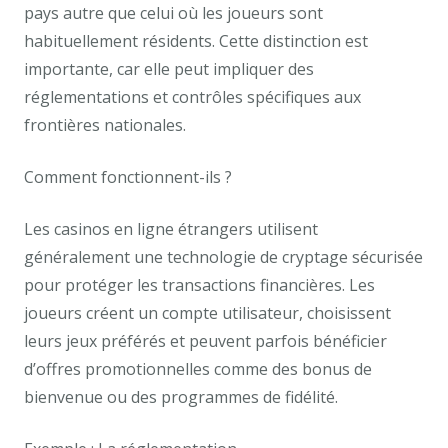
pays autre que celui où les joueurs sont
habituellement résidents. Cette distinction est
importante, car elle peut impliquer des
réglementations et contrôles spécifiques aux
frontières nationales.
Comment fonctionnent-ils ?
Les casinos en ligne étrangers utilisent
généralement une technologie de cryptage sécurisée
pour protéger les transactions financières. Les
joueurs créent un compte utilisateur, choisissent
leurs jeux préférés et peuvent parfois bénéficier
d’offres promotionnelles comme des bonus de
bienvenue ou des programmes de fidélité.