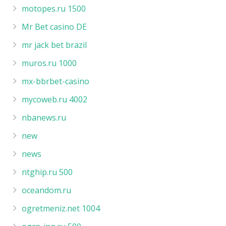
motopes.ru 1500
Mr Bet casino DE
mr jack bet brazil
muros.ru 1000
mx-bbrbet-casino
mycoweb.ru 4002
nbanews.ru
new
news
ntghip.ru 500
oceandom.ru
ogretmeniz.net 1004