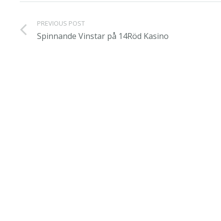
PREVIOUS POST
Spinnande Vinstar på 14Röd Kasino