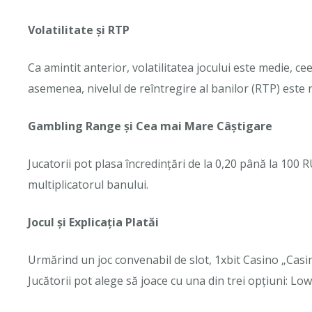
Volatilitate și RTP
Ca amintit anterior, volatilitatea jocului este medie, c
asemenea, nivelul de reîntregire al banilor (RTP) este 
Gambling Range și Cea mai Mare Câștigare
Jucatorii pot plasa încredințări de la 0,20 până la 100 
multiplicatorul banului.
Jocul și Explicația Platăi
Urmărind un joc convenabil de slot, 1xbit Casino „Casi
Jucătorii pot alege să joace cu una din trei opțiuni: Low 