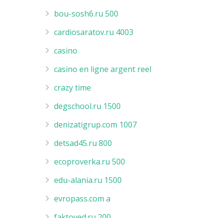
bou-sosh6.ru 500
cardiosaratov.ru 4003
casino
casino en ligne argent reel
crazy time
degschool.ru 1500
denizatigrup.com 1007
detsad45.ru 800
ecoproverka.ru 500
edu-alania.ru 1500
evropass.com a
faktoved.ru 200