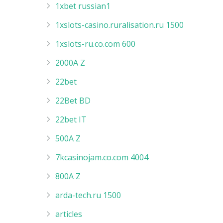
1xbet russian1
1xslots-casino.ruralisation.ru 1500
1xslots-ru.co.com 600
2000A Z
22bet
22Bet BD
22bet IT
500A Z
7kcasinojam.co.com 4004
800A Z
arda-tech.ru 1500
articles