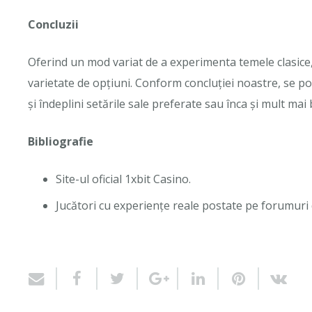
Concluzii
Oferind un mod variat de a experimenta temele clasice, 
varietate de opțiuni. Conform concluției noastre, se p
și îndeplini setările sale preferate sau înca și mult mai 
Bibliografie
Site-ul oficial 1xbit Casino.
Jucători cu experiențe reale postate pe forumuri d