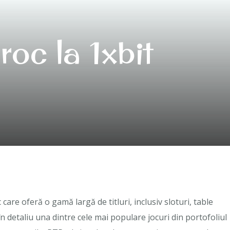
oc la 1xbit
are oferă o gamă largă de titluri, inclusiv sloturi, table
în detaliu una dintre cele mai populare jocuri din portofoliul