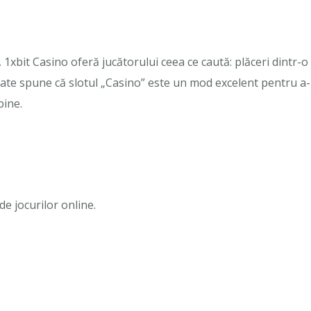
1xbit Casino oferă jucătorului ceea ce caută: plăceri dintr-o
oate spune că slotul „Casino” este un mod excelent pentru a-
bine.
e jocurilor online.