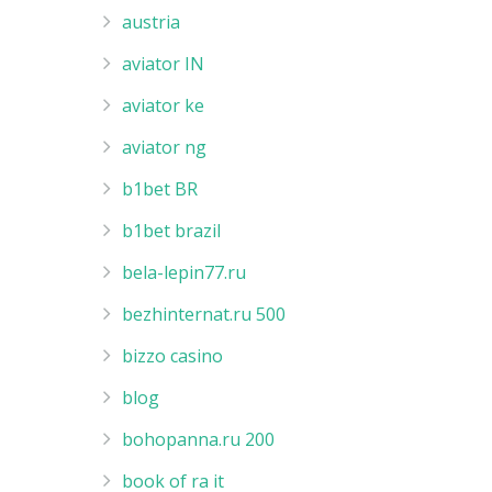
austria
aviator IN
aviator ke
aviator ng
b1bet BR
b1bet brazil
bela-lepin77.ru
bezhinternat.ru 500
bizzo casino
blog
bohopanna.ru 200
book of ra it