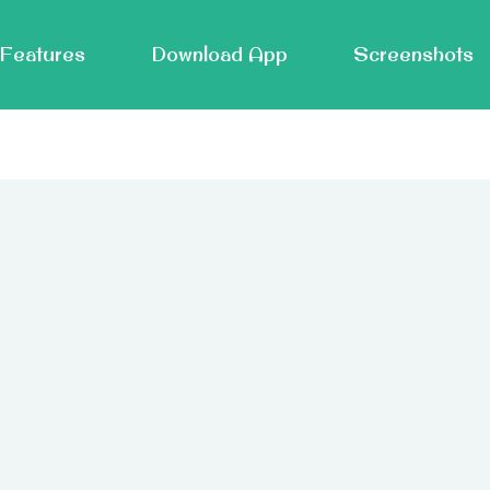
Features
Download App
Screenshots