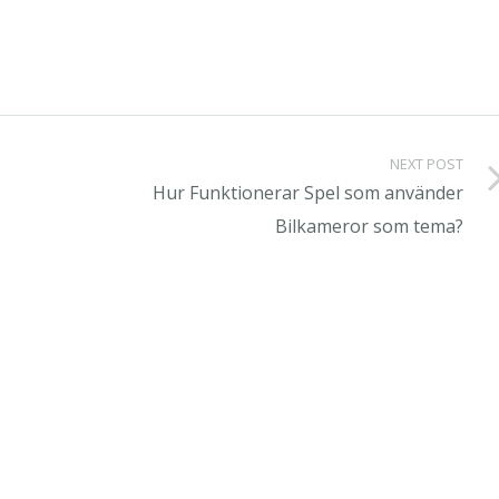
NEXT POST
Hur Funktionerar Spel som använder
Bilkameror som tema?