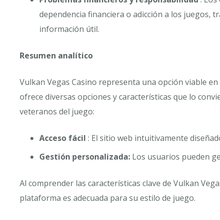
dependencia financiera o adicción a los juegos, 
información útil.
Resumen analítico
Vulkan Vegas Casino representa una opción viable en 
ofrece diversas opciones y características que lo conv
veteranos del juego:
Acceso fácil
: El sitio web intuitivamente diseñado
Gestión personalizada:
Los usuarios pueden ges
Al comprender las características clave de Vulkan Veg
plataforma es adecuada para su estilo de juego.