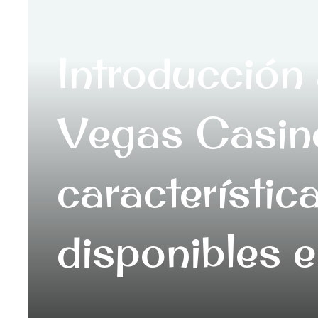
Introducción
Vegas Casin
característic
disponibles e