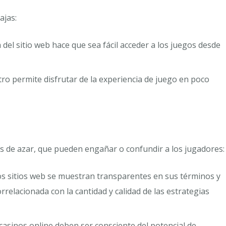
ajas:
va del sitio web hace que sea fácil acceder a los juegos desde
stro permite disfrutar de la experiencia de juego en poco
s de azar, que pueden engañar o confundir a los jugadores:
s sitios web se muestran transparentes en sus términos y
rrelacionada con la cantidad y calidad de las estrategias
 casinos online deben ser consciente del potencial de