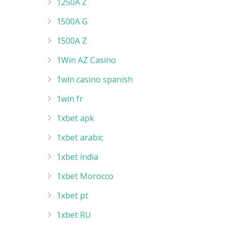
1250A Z
1500A G
1500A Z
1Win AZ Casino
1win casino spanish
1win fr
1xbet apk
1xbet arabic
1xbet india
1xbet Morocco
1xbet pt
1xbet RU