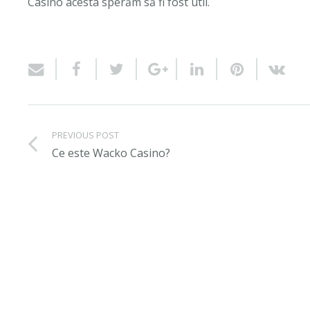
Casino acesta sperăm să fi fost util.
PREVIOUS POST
Ce este Wacko Casino?