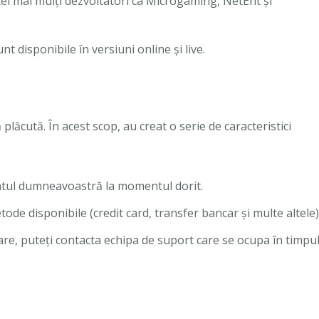
cei mai mulți dezvoltatori ca Microgaming, NetEnt și
nt disponibile în versiuni online și live.
lăcută. În acest scop, au creat o serie de caracteristici
ontul dumneavoastră la momentul dorit.
ode disponibile (credit card, transfer bancar și multe altele)
are, puteți contacta echipa de suport care se ocupa în timpu