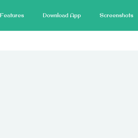
Features
Download App
Screenshots