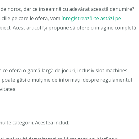
 de noroc, dar ce înseamnă cu adevărat această denumire?
viciile pe care le oferă, vom
înregistrează-te astăzi pe
iect. Acest articol își propune să ofere o imagine completă
ce oferă o gamă largă de jocuri, inclusiv slot machines,
r se poate găsi o mulțime de informații despre regulamentul
vitatea.
multe categorii. Acestea includ: