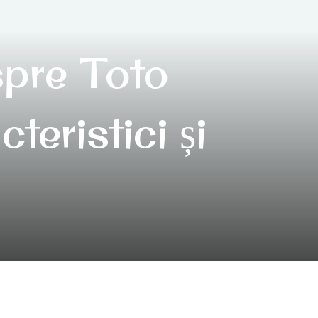
spre Toto
teristici și