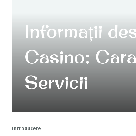
Informații de
Casino: Carac
Servicii
Introducere