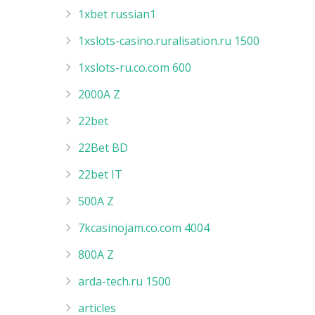
1xbet russian1
1xslots-casino.ruralisation.ru 1500
1xslots-ru.co.com 600
2000A Z
22bet
22Bet BD
22bet IT
500A Z
7kcasinojam.co.com 4004
800A Z
arda-tech.ru 1500
articles