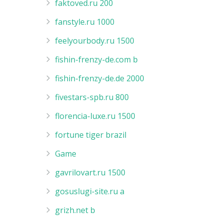
faktoved.ru 200
fanstyle.ru 1000
feelyourbody.ru 1500
fishin-frenzy-de.com b
fishin-frenzy-de.de 2000
fivestars-spb.ru 800
florencia-luxe.ru 1500
fortune tiger brazil
Game
gavrilovart.ru 1500
gosuslugi-site.ru a
grizh.net b