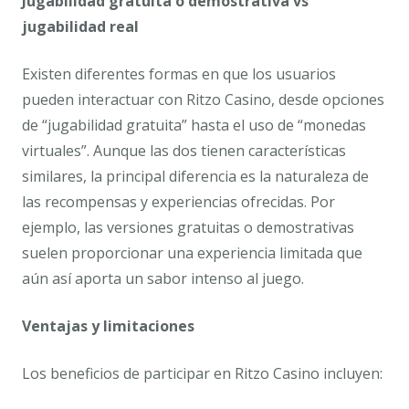
Jugabilidad gratuita o demostrativa vs
jugabilidad real
Existen diferentes formas en que los usuarios
pueden interactuar con Ritzo Casino, desde opciones
de “jugabilidad gratuita” hasta el uso de “monedas
virtuales”. Aunque las dos tienen características
similares, la principal diferencia es la naturaleza de
las recompensas y experiencias ofrecidas. Por
ejemplo, las versiones gratuitas o demostrativas
suelen proporcionar una experiencia limitada que
aún así aporta un sabor intenso al juego.
Ventajas y limitaciones
Los beneficios de participar en Ritzo Casino incluyen: