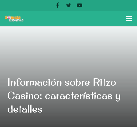
Home
Features
Download App
Screenshots
Información sobre Ritzo
Testimonials
Casino: características y
detalles