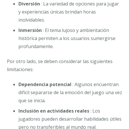
Diversión
: La variedad de opciones para jugar
y experiencias únicas brindan horas
inolvidables.
Inmersión
: El tema lujoso y ambientación
histórica permiten a los usuarios sumergirse
profundamente.
Por otro lado, se deben considerar las siguientes
limitaciones:
Dependencia potencial
: Algunos encuentran
difícil separarse de la emoción del juego una vez
que se inicia.
Inclusión en actividades reales
: Los
jugadores pueden desarrollar habilidades útiles
pero no transferibles al mundo real.