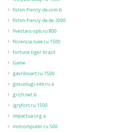
fishin-frenzy-de.com b
fishin-frenzy-de.de 2000
fivestars-spb.ru 800
florencia-luxe.ru 1500
fortune tiger brazil
Game
gavrilovart.ru 1500
gosuslugi-site.ru a
grizh.net b
igryfort.ru 1500
impactua.org a
instcomputer.ru 500