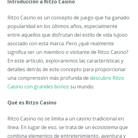
Introducción a Ritzo Casino
Ritzo Casino es un concepto de juego que ha ganado
popularidad en los últimos años, especialmente
entre aquellos que disfrutan del estilo de vida lujoso
asociado con esta marca. Pero ¿qué realmente
significa ser un miembro o visitante de Ritzo Casino?
En este artículo, exploraremos las características y
detalles detrás de este concepto para proporcionar
una comprensión más profunda de
descubre Ritzo
Casino con grandes bonos
su mundo.
Qué es Ritzo Casino
Ritzo Casino no se limita a un casino tradicional en
línea. En lugar de eso, se trata de un ecosistema que
combina elementos de entretenimiento, aventura y