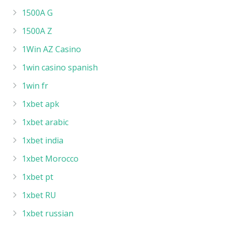
1500A G
1500A Z
1Win AZ Casino
1win casino spanish
1win fr
1xbet apk
1xbet arabic
1xbet india
1xbet Morocco
1xbet pt
1xbet RU
1xbet russian