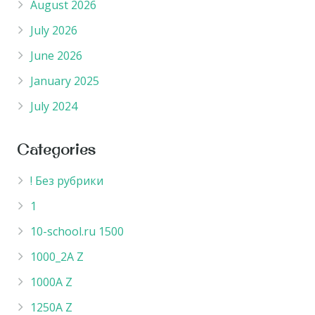
August 2026
July 2026
June 2026
January 2025
July 2024
Categories
! Без рубрики
1
10-school.ru 1500
1000_2A Z
1000A Z
1250A Z