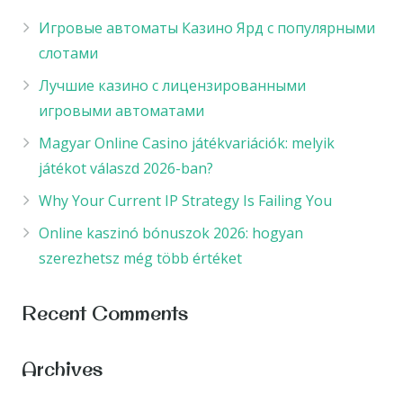
Игровые автоматы Казино Ярд с популярными
слотами
Лучшие казино с лицензированными
игровыми автоматами
Magyar Online Casino játékvariációk: melyik
játékot válaszd 2026-ban?
Why Your Current IP Strategy Is Failing You
Online kaszinó bónuszok 2026: hogyan
szerezhetsz még több értéket
Recent Comments
Archives