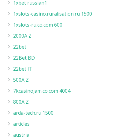
1xbet russian1
1xslots-casino.ruralisation.ru 1500
1xslots-ru.co.com 600
2000A Z
22bet
22Bet BD
22bet IT
500A Z
7kcasinojam.co.com 4004
800A Z
arda-tech.ru 1500
articles
austria