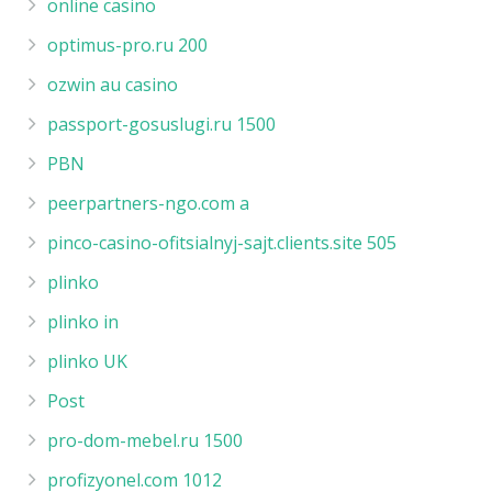
online casino
optimus-pro.ru 200
ozwin au casino
passport-gosuslugi.ru 1500
PBN
peerpartners-ngo.com a
pinco-casino-ofitsialnyj-sajt.clients.site 505
plinko
plinko in
plinko UK
Post
pro-dom-mebel.ru 1500
profizyonel.com 1012