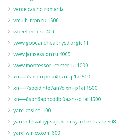
verde casino romania
vrclub-tron.ru 1500
wheel-info.ru 409
www.goodandhealthysd.orgit 11
www.jamsession.ru 4005
www.montessori-center.ru 1000
xn—-7sbcprrpiba4h.xn--p1ai 500
xn—-7sbqidjhte7an7d.xn--p1ai 1500
xn—-8sbn6aphbddbl0a.xn--p1ai 1500
yard-casino-100
yard-ofitsialnyj-sajt-bonusy-i.clients.site 508
yard-win.co.com 600