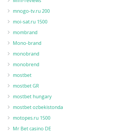
Mini-reviews
mnogo-tv.ru 200
moi-sat.ru 1500
mombrand
Mono-brand
monobrand
monobrend
mostbet
mostbet GR
mostbet hungary
mostbet ozbekistonda
motopes.ru 1500
Mr Bet casino DE