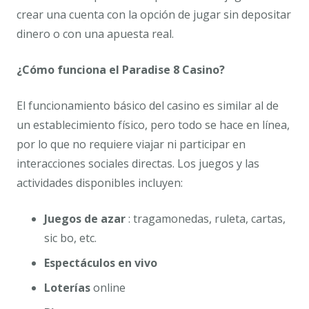
crear una cuenta con la opción de jugar sin depositar
dinero o con una apuesta real.
¿Cómo funciona el Paradise 8 Casino?
El funcionamiento básico del casino es similar al de
un establecimiento físico, pero todo se hace en línea,
por lo que no requiere viajar ni participar en
interacciones sociales directas. Los juegos y las
actividades disponibles incluyen:
Juegos de azar
: tragamonedas, ruleta, cartas,
sic bo, etc.
Espectáculos en vivo
Loterías
online