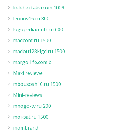
kelebektaksi.com 1009
leonov16.ru 800
logopediacentr.ru 600
madconf.ru 1500
madou128klgd.ru 1500
margo-life.com b
Maxi reviewe
mbousosh10.ru 1500
Mini-reviews
mnogo-tv.ru 200
moi-sat.ru 1500
mombrand