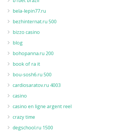
b1bet brazil
bela-lepin77.ru
bezhinternat.ru 500
bizzo casino
blog
bohopanna.ru 200
book of ra it
bou-sosh6.ru 500
cardiosaratov.ru 4003
casino
casino en ligne argent reel
crazy time
degschool.ru 1500