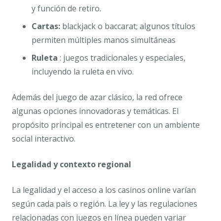
y función de retiro.
Cartas:
blackjack o baccarat; algunos títulos
permiten múltiples manos simultáneas
Ruleta
: juegos tradicionales y especiales,
incluyendo la ruleta en vivo.
Además del juego de azar clásico, la red ofrece
algunas opciones innovadoras y temáticas. El
propósito principal es entretener con un ambiente
social interactivo.
Legalidad y contexto regional
La legalidad y el acceso a los casinos online varían
según cada país o región. La ley y las regulaciones
relacionadas con juegos en línea pueden variar