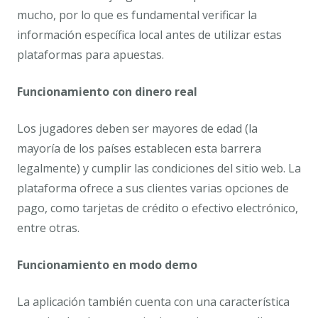
mucho, por lo que es fundamental verificar la
información específica local antes de utilizar estas
plataformas para apuestas.
Funcionamiento con dinero real
Los jugadores deben ser mayores de edad (la
mayoría de los países establecen esta barrera
legalmente) y cumplir las condiciones del sitio web. La
plataforma ofrece a sus clientes varias opciones de
pago, como tarjetas de crédito o efectivo electrónico,
entre otras.
Funcionamiento en modo demo
La aplicación también cuenta con una característica