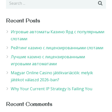
Recent Posts
Игровые автоматы Казино Ярд с популярными
слотами
Рейтинг казино с лицензированными слотами
Лучшие казино с лицензированными
игровыми автоматами
Magyar Online Casino játékvariációk: melyik
játékot válaszd 2026-ban?
Why Your Current IP Strategy Is Failing You
Recent Comments