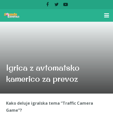
Home
Features
Download App
Screenshots
Igrica z avtomatsko
Testimonials
kamerico za prevoz
Kako deluje igralska tema “Traffic Camera
Game”?