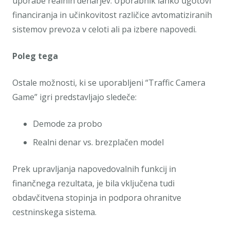
uporabe realnih denarjev. Uporabnik lahko ugotovi
financiranja in učinkovitost različice avtomatiziranih
sistemov prevoza v celoti ali pa izbere napovedi.
Poleg tega
Ostale možnosti, ki se uporabljeni “Traffic Camera
Game” igri predstavljajo sledeče:
Demode za probo
Realni denar vs. brezplačen model
Prek upravljanja napovedovalnih funkcij in
finančnega rezultata, je bila vključena tudi
obdavčitvena stopinja in podpora ohranitve
cestninskega sistema.