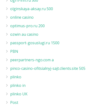
ogrn-inn.ru 500
olginskaya-aksay.ru 500
online casino
optimus-pro.ru 200
ozwin au casino
passport-gosuslugi.ru 1500
PBN
peerpartners-ngo.com a
pinco-casino-ofitsialnyj-sajt.clients.site 505
plinko
plinko in
plinko UK
Post