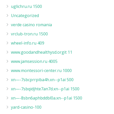
uglichru.ru 1500
Uncategorized
verde casino romania
vrclub-tron.ru 1500
wheel-info.ru 409
www.goodandhealthysd.orgit 11
www.jamsession.ru 4005
www.montessori-center.ru 1000
xn—-7sbcprrpiba4h.xn--p1ai 500
xn—-7sbqidjhte7an7d.xn--p1ai 1500
xn—-8sbn6aphbddbl0a.xn--p1ai 1500
yard-casino-100