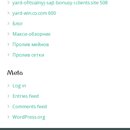
yard-ofitsialnyj-sajt-bonusy-i.clients.site 508
yard-win.co.com 600
Блог
Макси-обзорник
Пролив мейнов
Пролив сетки
Meta
Log in
Entries feed
Comments feed
WordPress.org