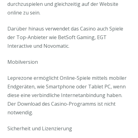
durchzuspielen und gleichzeitig auf der Website
online zu sein.
Darüber hinaus verwendet das Casino auch Spiele
der Top-Anbieter wie BetSoft Gaming, EGT
Interactive und Novomatic.
Mobilversion
Leprezone ermöglicht Online-Spiele mittels mobiler
Endgeräten, wie Smartphone oder Tablet PC, wenn
diese eine verbindliche Internetanbindung haben.
Der Download des Casino-Programms ist nicht
notwendig.
Sicherheit und Lizenzierung