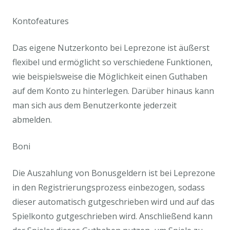
Kontofeatures
Das eigene Nutzerkonto bei Leprezone ist äußerst
flexibel und ermöglicht so verschiedene Funktionen,
wie beispielsweise die Möglichkeit einen Guthaben
auf dem Konto zu hinterlegen. Darüber hinaus kann
man sich aus dem Benutzerkonte jederzeit
abmelden.
Boni
Die Auszahlung von Bonusgeldern ist bei Leprezone
in den Registrierungsprozess einbezogen, sodass
dieser automatisch gutgeschrieben wird und auf das
Spielkonto gutgeschrieben wird. Anschließend kann