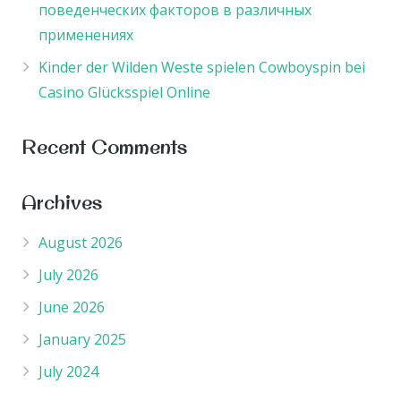
поведенческих факторов в различных
применениях
Kinder der Wilden Weste spielen Cowboyspin bei
Casino Glücksspiel Online
Recent Comments
Archives
August 2026
July 2026
June 2026
January 2025
July 2024