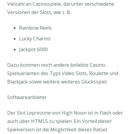
Vielzahl an Casinospiele, darunter verschiedene
Versionen der Slots, wie z. B.:
Rainbow Reels
Lucky Charms
Jackpot 6000
Dazu kommen noch andere beliebte Casino-
Spielvarianten des Typs Video Slots, Roulette und
Blackjack sowie weitere weiteres Glücksspiel.
Softwareanbieter
Der Slot Leprezone von High Noon ist in Flash oder
auch über HTML5 zu spielen. Ein Vorteil dieser
Spielversion ist die Möglichkeit dieses Rätsel