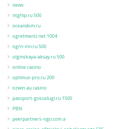
news
ntghip.ru 500
oceandom.ru
ogretmeniz.net 1004
ogrn-inn.ru 500
olginskaya-aksay.ru 500
online casino
optimus-pro.ru 200
ozwin au casino
passport-gosuslugi.ru 1500
PBN
peerpartners-ngo.com a