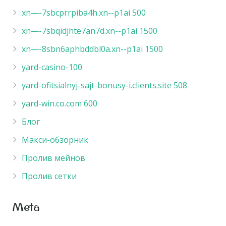
xn—-7sbcprrpiba4h.xn--p1ai 500
xn—-7sbqidjhte7an7d.xn--p1ai 1500
xn—-8sbn6aphbddbl0a.xn--p1ai 1500
yard-casino-100
yard-ofitsialnyj-sajt-bonusy-i.clients.site 508
yard-win.co.com 600
Блог
Макси-обзорник
Пролив мейнов
Пролив сетки
Meta