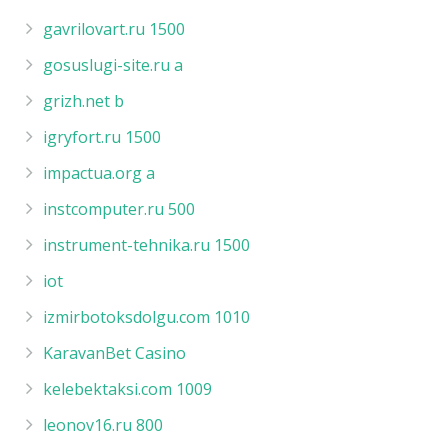
gavrilovart.ru 1500
gosuslugi-site.ru a
grizh.net b
igryfort.ru 1500
impactua.org a
instcomputer.ru 500
instrument-tehnika.ru 1500
iot
izmirbotoksdolgu.com 1010
KaravanBet Casino
kelebektaksi.com 1009
leonov16.ru 800