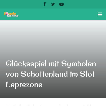
Home
Features
Download App
Screenshots
Glücksspiel mit Symbolen
Testimonials
von Schottenland im Slot
Leprezone