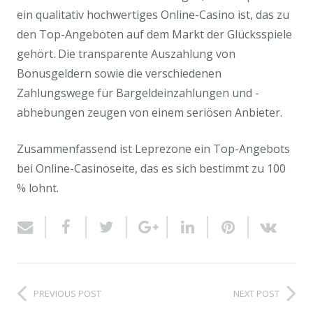
ein qualitativ hochwertiges Online-Casino ist, das zu
den Top-Angeboten auf dem Markt der Glücksspiele
gehört. Die transparente Auszahlung von
Bonusgeldern sowie die verschiedenen
Zahlungswege für Bargeldeinzahlungen und -
abhebungen zeugen von einem seriösen Anbieter.
Zusammenfassend ist Leprezone ein Top-Angebots
bei Online-Casinoseite, das es sich bestimmt zu 100
% lohnt.
PREVIOUS POST
NEXT POST