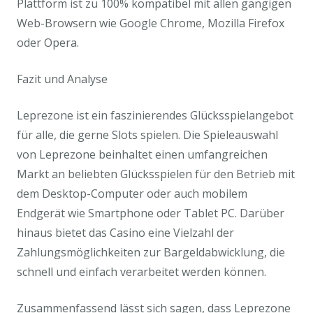
Plattform ist zu 100% kompatibel mit allen gängigen
Web-Browsern wie Google Chrome, Mozilla Firefox
oder Opera.
Fazit und Analyse
Leprezone ist ein faszinierendes Glücksspielangebot
für alle, die gerne Slots spielen. Die Spieleauswahl
von Leprezone beinhaltet einen umfangreichen
Markt an beliebten Glücksspielen für den Betrieb mit
dem Desktop-Computer oder auch mobilem
Endgerät wie Smartphone oder Tablet PC. Darüber
hinaus bietet das Casino eine Vielzahl der
Zahlungsmöglichkeiten zur Bargeldabwicklung, die
schnell und einfach verarbeitet werden können.
Zusammenfassend lässt sich sagen, dass Leprezone