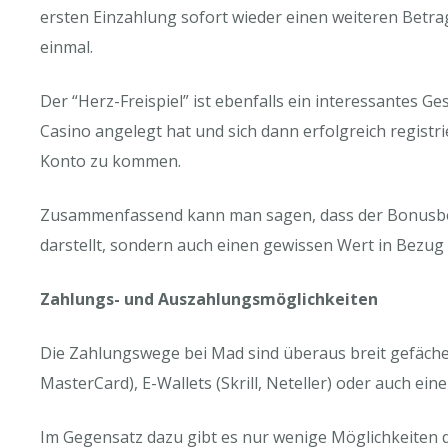
ersten Einzahlung sofort wieder einen weiteren Betra
einmal.
Der “Herz-Freispiel” ist ebenfalls ein interessantes G
Casino angelegt hat und sich dann erfolgreich regist
Konto zu kommen.
Zusammenfassend kann man sagen, dass der Bonusbere
darstellt, sondern auch einen gewissen Wert in Bezug 
Zahlungs- und Auszahlungsmöglichkeiten
Die Zahlungswege bei Mad sind überaus breit gefäche
MasterCard), E-Wallets (Skrill, Neteller) oder auch 
Im Gegensatz dazu gibt es nur wenige Möglichkeiten