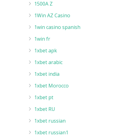
1500A Z
1Win AZ Casino
1win casino spanish
1win fr
1xbet apk
1xbet arabic
1xbet india
1xbet Morocco
1xbet pt
1xbet RU
1xbet russian
1xbet russian1