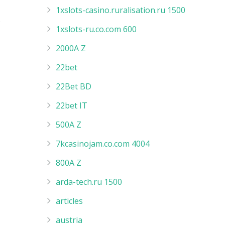
1xslots-casino.ruralisation.ru 1500
s
1xslots-ru.co.com 600
2000A Z
22bet
22Bet BD
22bet IT
500A Z
7kcasinojam.co.com 4004
800A Z
arda-tech.ru 1500
articles
austria