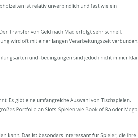
zeiten ist relativ unverbindlich und fast wie ein
er Transfer von Geld nach Mad erfolgt sehr schnell,
lung wird oft mit einer langen Verarbeitungszeit verbunden
hlungsarten und -bedingungen sind jedoch nicht immer klar
annt. Es gibt eine umfangreiche Auswahl von Tischspielen,
 großes Portfolio an Slots-Spielen wie Book of Ra oder Mega
len kann. Das ist besonders interessant für Spieler, die ihre