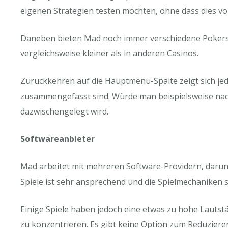
eigenen Strategien testen möchten, ohne dass dies von
Daneben bieten Mad noch immer verschiedene Pokerspi
vergleichsweise kleiner als in anderen Casinos.
Zurückkehren auf die Hauptmenü-Spalte zeigt sich jedo
zusammengefasst sind. Würde man beispielsweise nach
dazwischengelegt wird.
Softwareanbieter
Mad arbeitet mit mehreren Software-Providern, daru
Spiele ist sehr ansprechend und die Spielmechaniken s
Einige Spiele haben jedoch eine etwas zu hohe Lautst
zu konzentrieren. Es gibt keine Option zum Reduziere