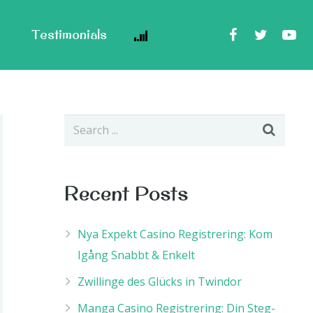
Testimonials
Recent Posts
Nya Expekt Casino Registrering: Kom
Igång Snabbt & Enkelt
Zwillinge des Glücks in Twindor
Manga Casino Registrering: Din Steg-