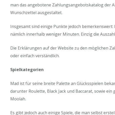
man das angebotene Zahlungsangebotskatalog der Abhol
Wunschzettel ausgestaltet.
Insgesamt sind einige Punkte jedoch bemerkenswert: D
nämlich innerhalb weniger Minuten. Einzig die Auszah
Die Erklärungen auf der Website zu den möglichen Za
oder einfach verständlich.
Spielkategorien
Mad ist für seine breite Palette an Glücksspielen bek
darunter Roulette, Black Jack und Baccarat, sowie ein
Moolah.
Es gibt jedoch auch einige Spiele, die man selbst erstel