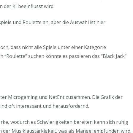
 der KI beeinflusst wird.
ele und Roulette an, aber die Auswahl ist hier
ch, dass nicht alle Spiele unter einer Kategorie
 “Roulette” suchen könnte es passieren das “Black Jack”
nter Microgaming und NetEnt zusammen. Die Grafik der
ind oft interessant und herausfordernd.
ärke, wodurch es Schwierigkeiten bereiten kann sich ruhig
n der Musiklaustärkigkeit, was als Mangel empfunden wird.