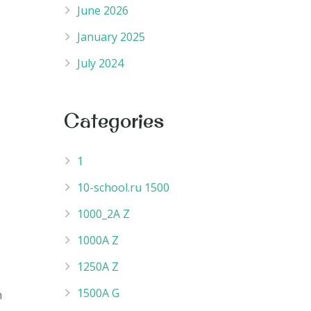
June 2026
January 2025
July 2024
Categories
1
10-school.ru 1500
1000_2A Z
1000A Z
1250A Z
1500A G
m