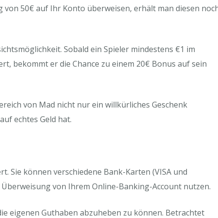
g von 50€ auf Ihr Konto überweisen, erhält man diesen noc
esichtsmöglichkeit. Sobald ein Spieler mindestens €1 im
riert, bekommt er die Chance zu einem 20€ Bonus auf sein
ich von Mad nicht nur ein willkürliches Geschenk
auf echtes Geld hat.
rt. Sie können verschiedene Bank-Karten (VISA und
eine Überweisung von Ihrem Online-Banking-Account nutzen.
 die eigenen Guthaben abzuheben zu können. Betrachtet