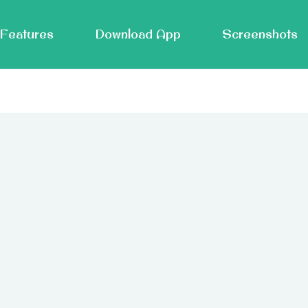
Features
Download App
Screenshots