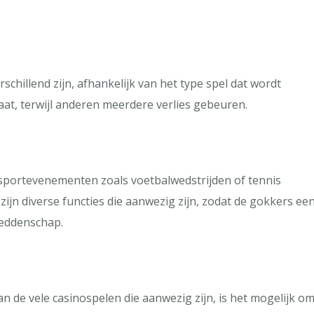
chillend zijn, afhankelijk van het type spel dat wordt
at, terwijl anderen meerdere verlies gebeuren.
portevenementen zoals voetbalwedstrijden of tennis
 zijn diverse functies die aanwezig zijn, zodat de gokkers ee
weddenschap.
de vele casinospelen die aanwezig zijn, is het mogelijk o