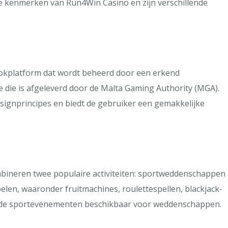
de kenmerken van Run4Win Casino en zijn verschillende
okplatform dat wordt beheerd door een erkend
ie die is afgeleverd door de Malta Gaming Authority (MGA).
ignprincipes en biedt de gebruiker een gemakkelijke
bineren twee populaire activiteiten: sportweddenschappen
elen, waaronder fruitmachines, roulettespellen, blackjack-
lende sportevenementen beschikbaar voor weddenschappen.