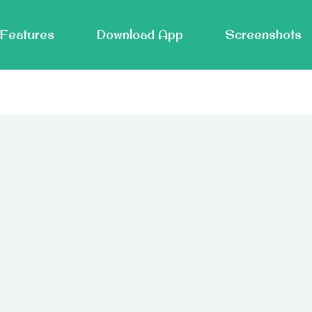
Features
Download App
Screenshots