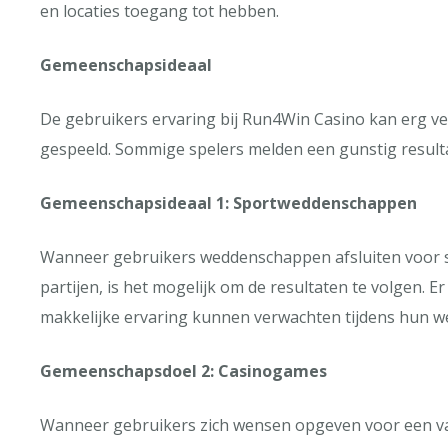
en locaties toegang tot hebben.
Gemeenschapsideaal
De gebruikers ervaring bij Run4Win Casino kan erg vers
gespeeld. Sommige spelers melden een gunstig resulta
Gemeenschapsideaal 1: Sportweddenschappen
Wanneer gebruikers weddenschappen afsluiten voor s
partijen, is het mogelijk om de resultaten te volgen. Er
makkelijke ervaring kunnen verwachten tijdens hun 
Gemeenschapsdoel 2: Casinogames
Wanneer gebruikers zich wensen opgeven voor een van 