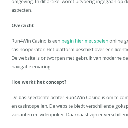
omgeving. In dit artikel wordt uitvoerig ingegaan op 
aspecten.
Overzicht
Run4Win Casino is een
begin hier met spelen
online g
casinooperator. Het platform beschikt over een licent
De website is ontworpen met gebruik van moderne des
navigatie ervaring.
Hoe werkt het concept?
De basisgedachte achter Run4Win Casino is om te com
en casinospellen. De website biedt verschillende goksp
varianten en videopoker. Daarnaast zijn er verschil