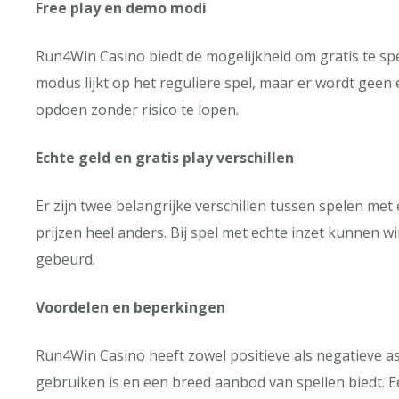
Free play en demo modi
Run4Win Casino biedt de mogelijkheid om gratis te s
modus lijkt op het reguliere spel, maar er wordt geen 
opdoen zonder risico te lopen.
Echte geld en gratis play verschillen
Er zijn twee belangrijke verschillen tussen spelen met 
prijzen heel anders. Bij spel met echte inzet kunnen 
gebeurd.
Voordelen en beperkingen
Run4Win Casino heeft zowel positieve als negatieve as
gebruiken is en een breed aanbod van spellen biedt. E