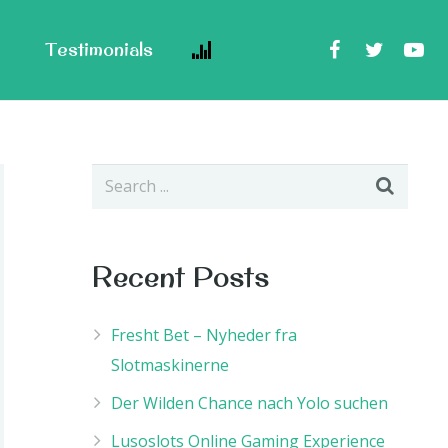
Testimonials
Recent Posts
Fresht Bet – Nyheder fra
Slotmaskinerne
Der Wilden Chance nach Yolo suchen
Lusoslots Online Gaming Experience