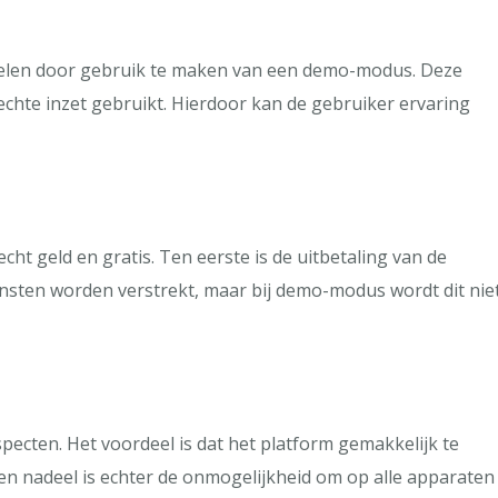
pelen door gebruik te maken van een demo-modus. Deze
echte inzet gebruikt. Hierdoor kan de gebruiker ervaring
echt geld en gratis. Ten eerste is de uitbetaling van de
winsten worden verstrekt, maar bij demo-modus wordt dit nie
pecten. Het voordeel is dat het platform gemakkelijk te
en nadeel is echter de onmogelijkheid om op alle apparaten