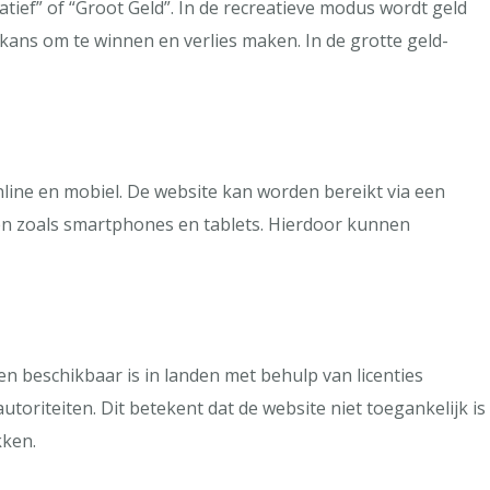
tief” of “Groot Geld”. In de recreatieve modus wordt geld
 kans om te winnen en verlies maken. In de grotte geld-
line en mobiel. De website kan worden bereikt via een
n zoals smartphones en tablets. Hierdoor kunnen
en beschikbaar is in landen met behulp van licenties
oriteiten. Dit betekent dat de website niet toegankelijk is
kken.