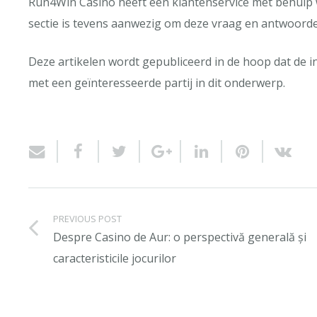
Run4Win Casino heeft een klantenservice met behulp
sectie is tevens aanwezig om deze vraag en antwoorden
Deze artikelen wordt gepubliceerd in de hoop dat de in
met een geïnteresseerde partij in dit onderwerp.
PREVIOUS POST
Despre Casino de Aur: o perspectivă generală și
caracteristicile jocurilor