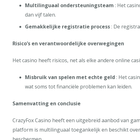
Multilinguaal ondersteuningsteam
: Het casi
dan vijf talen.
Gemakkelijke registratie process
: De registr
Risico’s en verantwoordelijke overwegingen
Het casino heeft risicos, net als elke andere online cas
Misbruik van spelen met echte geld
: Het casi
wat soms tot financiële problemen kan leiden.
Samenvatting en conclusie
CrazyFox Casino heeft een uitgebreid aanbod van game
platform is multilinguaal toegankelijk en beschikt ov
beschermen.