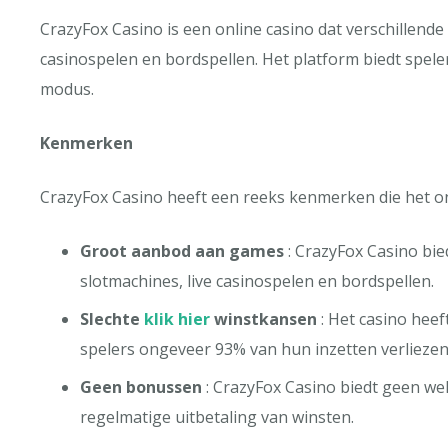
CrazyFox Casino is een online casino dat verschillend
casinospelen en bordspellen. Het platform biedt spele
modus.
Kenmerken
CrazyFox Casino heeft een reeks kenmerken die het o
Groot aanbod aan games
: CrazyFox Casino bi
slotmachines, live casinospelen en bordspellen.
Slechte
klik hier
winstkansen
: Het casino heef
spelers ongeveer 93% van hun inzetten verliezen
Geen bonussen
: CrazyFox Casino biedt geen w
regelmatige uitbetaling van winsten.