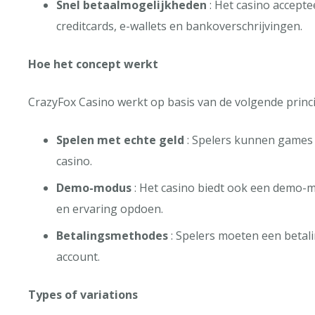
Snel betaalmogelijkheden
: Het casino accept
creditcards, e-wallets en bankoverschrijvingen.
Hoe het concept werkt
CrazyFox Casino werkt op basis van de volgende princ
Spelen met echte geld
: Spelers kunnen games 
casino.
Demo-modus
: Het casino biedt ook een demo-
en ervaring opdoen.
Betalingsmethodes
: Spelers moeten een betal
account.
Types of variations