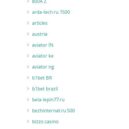
800A Z
arda-tech.ru 1500
articles
austria
aviator IN
aviator ke
aviator ng
b1bet BR
b1bet brazil
bela-lepin77.ru
bezhinternat.ru 500
bizzo casino