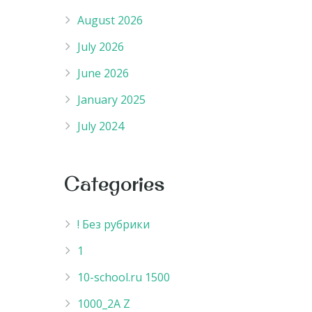
August 2026
July 2026
June 2026
January 2025
July 2024
Categories
! Без рубрики
1
10-school.ru 1500
1000_2A Z