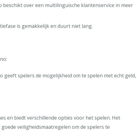
no beschikt over een multilinguïsche klantenservice in meer
atiefase is gemakkelijk en duurt niet lang.
ino:
no geeft spelers de mogelijkheid om te spelen met echt geld,
s en biedt verschillende opties voor het spelen. Het
er goede veiligheidsmaatregelen om de spelers te