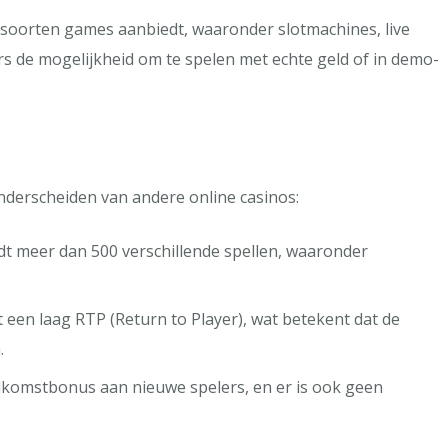
e soorten games aanbiedt, waaronder slotmachines, live
rs de mogelijkheid om te spelen met echte geld of in demo-
nderscheiden van andere online casinos:
edt meer dan 500 verschillende spellen, waaronder
t een laag RTP (Return to Player), wat betekent dat de
.
elkomstbonus aan nieuwe spelers, en er is ook geen