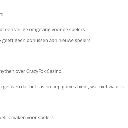
n:
edt een veilige omgeving voor de spelers.
no geeft geen bonussen aan nieuwe spelers.
ythen over CrazyFox Casino:
geloven dat het casino nep games biedt, wat niet waar is.
elijk maken voor spelers: