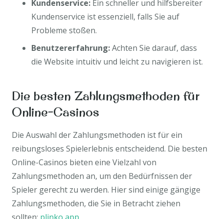
Kundenservice:
Ein schneller und hilfsbereiter
Kundenservice ist essenziell, falls Sie auf
Probleme stoßen.
Benutzererfahrung:
Achten Sie darauf, dass
die Website intuitiv und leicht zu navigieren ist.
Die besten Zahlungsmethoden für
Online-Casinos
Die Auswahl der Zahlungsmethoden ist für ein
reibungsloses Spielerlebnis entscheidend. Die besten
Online-Casinos bieten eine Vielzahl von
Zahlungsmethoden an, um den Bedürfnissen der
Spieler gerecht zu werden. Hier sind einige gängige
Zahlungsmethoden, die Sie in Betracht ziehen
sollten:
plinko app