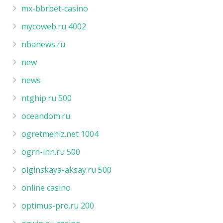
mx-bbrbet-casino
mycoweb.ru 4002
nbanews.ru
new
news
ntghip.ru 500
oceandom.ru
ogretmeniz.net 1004
ogrn-inn.ru 500
olginskaya-aksay.ru 500
online casino
optimus-pro.ru 200