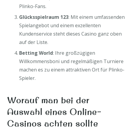
Plinko-Fans.
Glücksspielraum 123
: Mit einem umfassenden
Spielangebot und einem exzellenten
Kundenservice steht dieses Casino ganz oben
auf der Liste.
Betting World
: Ihre großzügigen
Willkommensboni und regelmäßigen Turniere
machen es zu einem attraktiven Ort für Plinko-
Spieler.
Worauf man bei der
Auswahl eines Online-
Casinos achten sollte