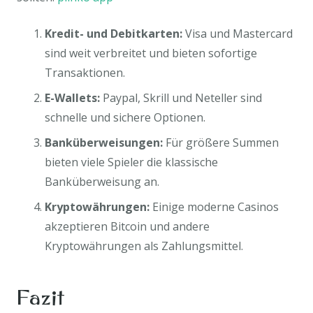
Kredit- und Debitkarten:
Visa und Mastercard
sind weit verbreitet und bieten sofortige
Transaktionen.
E-Wallets:
Paypal, Skrill und Neteller sind
schnelle und sichere Optionen.
Banküberweisungen:
Für größere Summen
bieten viele Spieler die klassische
Banküberweisung an.
Kryptowährungen:
Einige moderne Casinos
akzeptieren Bitcoin und andere
Kryptowährungen als Zahlungsmittel.
Fazit