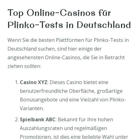
Top Online-Casinos für
Plinko-Tests in Deutschland
Wenn Sie die besten Plattformen für Plinko-Tests in
Deutschland suchen, sind hier einige der
angesehensten Online-Casinos, die Sie in Betracht
ziehen sollten:
Casino XYZ
: Dieses Casino bietet eine
benutzerfreundliche Oberfläche, großartige
Bonusangebote und eine Vielzahl von Plinko-
Varianten.
Spielbank ABC
: Bekannt für ihre hohen
Auszahlungsraten und regelmäßigen
Promotionen, ist dies eine beliebte Wahl unter