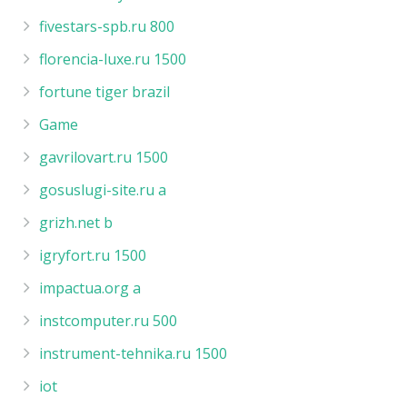
fivestars-spb.ru 800
florencia-luxe.ru 1500
fortune tiger brazil
Game
gavrilovart.ru 1500
gosuslugi-site.ru a
grizh.net b
igryfort.ru 1500
impactua.org a
instcomputer.ru 500
instrument-tehnika.ru 1500
iot