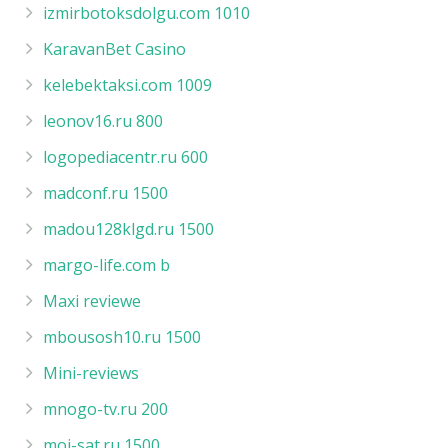
izmirbotoksdolgu.com 1010
KaravanBet Casino
kelebektaksi.com 1009
leonov16.ru 800
logopediacentr.ru 600
madconf.ru 1500
madou128klgd.ru 1500
margo-life.com b
Maxi reviewe
mbousosh10.ru 1500
Mini-reviews
mnogo-tv.ru 200
moi-sat.ru 1500