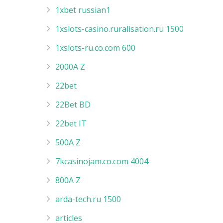
1xbet russian1
1xslots-casino.ruralisation.ru 1500
1xslots-ru.co.com 600
2000A Z
22bet
22Bet BD
22bet IT
500A Z
7kcasinojam.co.com 4004
800A Z
arda-tech.ru 1500
articles