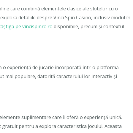
line care combină elementele clasice ale slotelor cu o
explora detaliile despre Vinci Spin Casino, inclusiv modul în
câștigă pe vincispinro.ro
disponibile, precum și contextul
ă o experiență de jucărie încorporată într-o platformă
cut mai populare, datorită caracterului lor interactiv și
u elemente suplimentare care îi oferă o experiență unică.
c gratuit pentru a explora caracteristica jocului. Aceasta