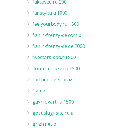
faktoved.ru 200
fanstyle.ru 1000
feelyourbody.ru 1500
fishin-frenzy-de.com b
fishin-frenzy-de.de 2000
fivestars-spb.ru 800
florencia-luxe.ru 1500
fortune tiger brazil
Game
gavrilovart.ru 1500
gosuslugi-site.ru a
grizh.net b