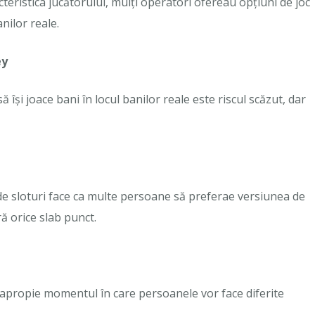
eristica jucătorului, mulți operatori ofereau opțiuni de joc
nilor reale.
ey
își joace bani în locul banilor reale este riscul scăzut, dar
e de sloturi face ca multe persoane să preferae versiunea de
ă orice slab punct.
 apropie momentul în care persoanele vor face diferite