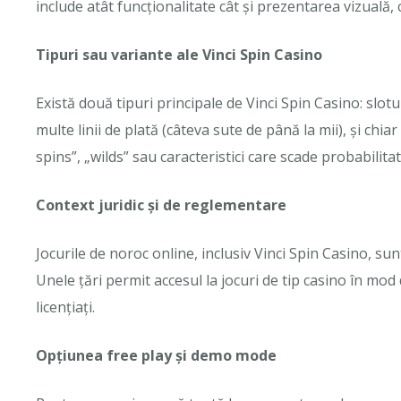
include atât funcționalitate cât și prezentarea vizuală,
Tipuri sau variante ale Vinci Spin Casino
Există două tipuri principale de Vinci Spin Casino: slotur
multe linii de plată (câteva sute de până la mii), și ch
spins”, „wilds” sau caracteristici care scade probabilitat
Context juridic și de reglementare
Jocurile de noroc online, inclusiv Vinci Spin Casino, s
Unele țări permit accesul la jocuri de tip casino în mod 
licențiați.
Opțiunea free play și demo mode