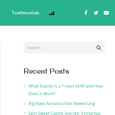
Testimonials
Recent Posts
What Exactly Is a Travel eSIM and How
Does It Work?
Big Bass Bonanza Slot-Bewertung
Spin Sweet Casino Sverige: Vinnarnas