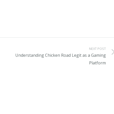
NEXT POST
Understanding Chicken Road Legit as a Gaming
Platform