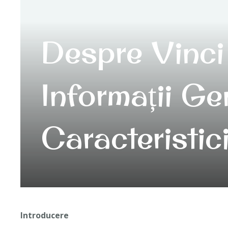
Despre Vinci
Informații Ge
Caracteristic
Introducere