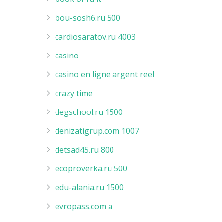
bou-sosh6.ru 500
cardiosaratov.ru 4003
casino
casino en ligne argent reel
crazy time
degschool.ru 1500
denizatigrup.com 1007
detsad45.ru 800
ecoproverka.ru 500
edu-alania.ru 1500
evropass.com a