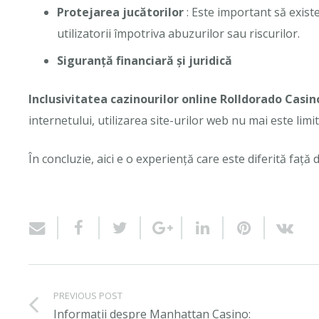
Protejarea jucătorilor
: Este important să existe
utilizatorii împotriva abuzurilor sau riscurilor.
Siguranță financiară și juridică
Inclusivitatea cazinourilor online Rolldorado Casin
internetului, utilizarea site-urilor web nu mai este limi
În concluzie, aici e o experiență care este diferită față 
PREVIOUS POST
Informații despre Manhattan Casino: