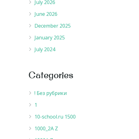
July 2026
June 2026
December 2025
January 2025
July 2024
Categories
! Без рубрики
1
10-school.ru 1500
1000_2A Z