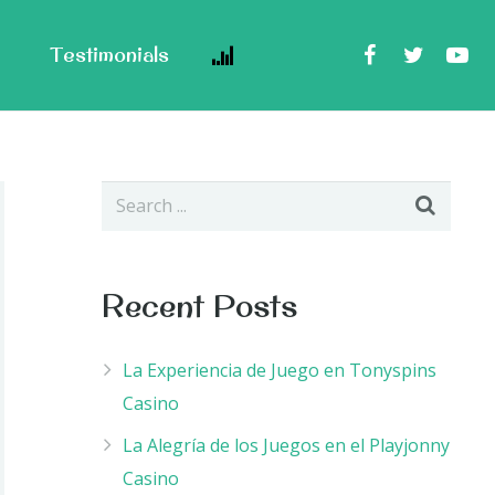
Testimonials
Recent Posts
La Experiencia de Juego en Tonyspins
Casino
La Alegría de los Juegos en el Playjonny
Casino