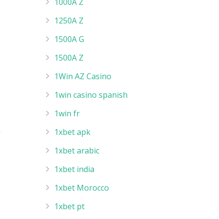
1000A Z
1250A Z
1500A G
1500A Z
1Win AZ Casino
1win casino spanish
1win fr
n
1xbet apk
1xbet arabic
1xbet india
1xbet Morocco
1xbet pt