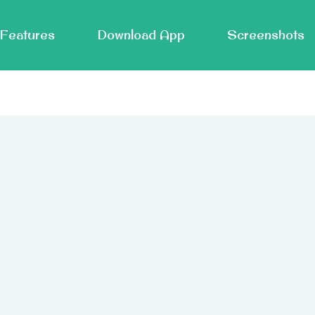
Features
Download App
Screenshots