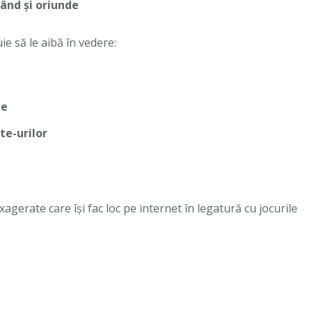
când și oriunde
ie să le aibă în vedere:
ne
ite-urilor
erate care își fac loc pe internet în legatură cu jocurile