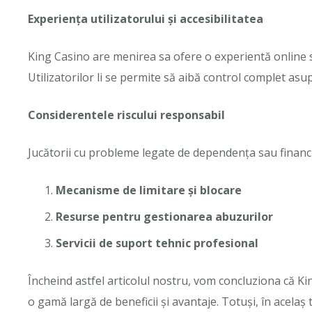
Experiența utilizatorului și accesibilitatea
King Casino are menirea sa ofere o experientă online sig
Utilizatorilor li se permite să aibă control complet asu
Considerentele riscului responsabil
Jucătorii cu probleme legate de dependența sau financi
Mecanisme de limitare și blocare
Resurse pentru gestionarea abuzurilor
Servicii de suport tehnic profesional
Încheind astfel articolul nostru, vom concluziona că Kin
o gamă largă de beneficii și avantaje. Totuși, în acelaș ti