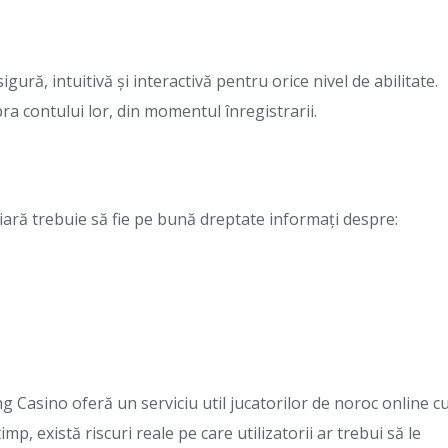
ură, intuitivă și interactivă pentru orice nivel de abilitate.
pra contului lor, din momentul înregistrarii.
ară trebuie să fie pe bună dreptate informați despre:
g Casino oferă un serviciu util jucatorilor de noroc online c
mp, există riscuri reale pe care utilizatorii ar trebui să le