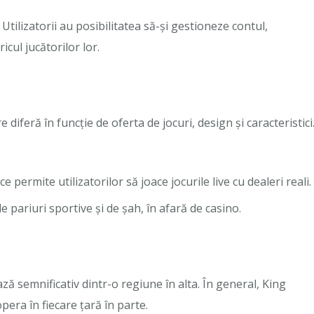
: Utilizatorii au posibilitatea să-și gestioneze contul,
icul jucătorilor lor.
diferă în funcție de oferta de jocuri, design și caracteristici
e permite utilizatorilor să joace jocurile live cu dealeri reali.
de pariuri sportive și de șah, în afară de casino.
ă semnificativ dintr-o regiune în alta. În general, King
pera în fiecare țară în parte.