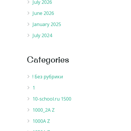
July 2026
June 2026
January 2025
July 2024
Categories
! Без рубрики
1
10-school.ru 1500
1000_2A Z
1000A Z