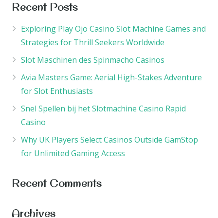
Recent Posts
Exploring Play Ojo Casino Slot Machine Games and
Strategies for Thrill Seekers Worldwide
Slot Maschinen des Spinmacho Casinos
Avia Masters Game: Aerial High-Stakes Adventure
for Slot Enthusiasts
Snel Spellen bij het Slotmachine Casino Rapid
Casino
Why UK Players Select Casinos Outside GamStop
for Unlimited Gaming Access
Recent Comments
Archives