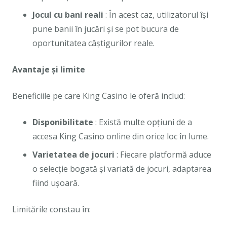
Jocul cu bani reali
: În acest caz, utilizatorul își
pune banii în jucări și se pot bucura de
oportunitatea câștigurilor reale.
Avantaje și limite
Beneficiile pe care King Casino le oferă includ:
Disponibilitate
: Există multe opțiuni de a
accesa King Casino online din orice loc în lume.
Varietatea de jocuri
: Fiecare platformă aduce
o selecție bogată și variată de jocuri, adaptarea
fiind ușoară.
Limitările constau în: