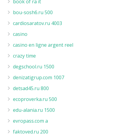
book of ra it
bou-sosh6.ru 500
cardiosaratov.ru 4003
casino
casino en ligne argent reel
crazy time
degschool.ru 1500
denizatigrup.com 1007
detsad45.ru 800
ecoproverka.ru 500
edu-alania.ru 1500
evropass.com a
faktoved.ru 200