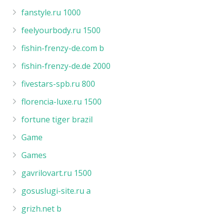
fanstyle.ru 1000
feelyourbody.ru 1500
fishin-frenzy-de.com b
fishin-frenzy-de.de 2000
fivestars-spb.ru 800
florencia-luxe.ru 1500
fortune tiger brazil
Game
Games
gavrilovart.ru 1500
gosuslugi-site.ru a
grizh.net b