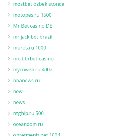
mostbet ozbekistonda
motopes.ru 1500
Mr Bet casino DE
mr jack bet brazil
muros.ru 1000
mx-bbrbet-casino
mycoweb.ru 4002
nbanews.ru
new
news
ntghip.ru 500
oceandom.ru
ogretmeniz.net 1004