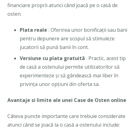
financiare proprii atunci când joacă pe o casă de
osten.
Plata reale
: Oferirea unor bonificații sau bani
pentru depunere are scopul să stimuleze
jucatorii să pună banii în cont.
Versiune cu plata gratuită
: Practic, acest tip
de casă a ostenului permite utilizatorilor să
experimenteze și să gândească mai liber în
privința unor opțiuni din oferta sa.
Avantaje si limite ale unei Case de Osten online
Câteva puncte importante care trebuie considerate
atunci când se joacă la o casă a ostenului include: