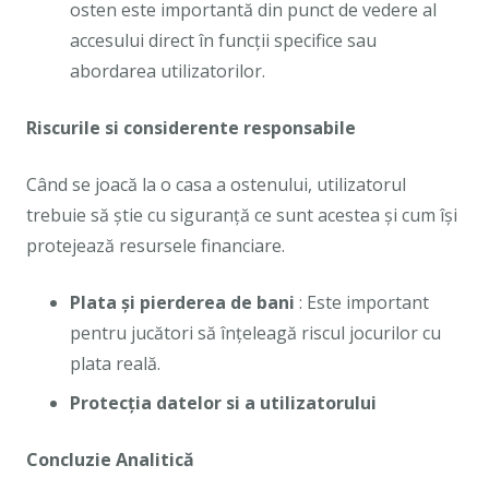
osten este importantă din punct de vedere al
accesului direct în funcții specifice sau
abordarea utilizatorilor.
Riscurile si considerente responsabile
Când se joacă la o casa a ostenului, utilizatorul
trebuie să știe cu siguranță ce sunt acestea și cum își
protejează resursele financiare.
Plata și pierderea de bani
: Este important
pentru jucători să înțeleagă riscul jocurilor cu
plata reală.
Protecția datelor si a utilizatorului
Concluzie Analitică