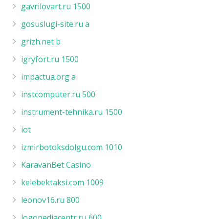
gavrilovart.ru 1500
gosuslugi-site.ru a
grizh.net b
igryfort.ru 1500
impactua.org a
instcomputer.ru 500
instrument-tehnika.ru 1500
iot
izmirbotoksdolgu.com 1010
KaravanBet Casino
kelebektaksi.com 1009
leonov16.ru 800
logopediacentr.ru 600