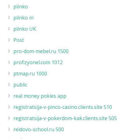
plinko
plinko in
plinko UK
Post
pro-dom-mebel.ru 1500
profizyonel.com 1012
ptmap.ru 1000
public
real money pokies app
registratsija-v-pinco-casino.clients.site 510
registratsija-v-pokerdom-kak.clients.site 505
reidovo-school.ru 500