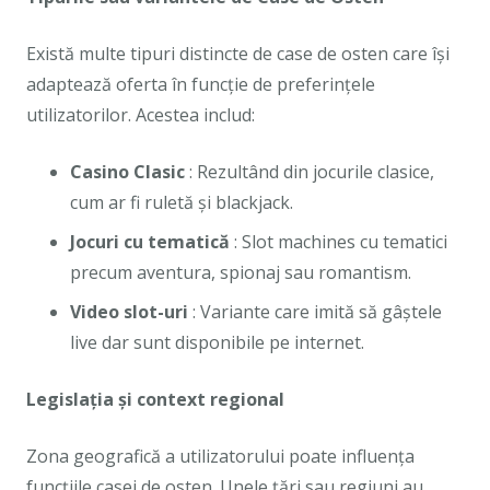
Există multe tipuri distincte de case de osten care își
adaptează oferta în funcție de preferințele
utilizatorilor. Acestea includ:
Casino Clasic
: Rezultând din jocurile clasice,
cum ar fi ruletă și blackjack.
Jocuri cu tematică
: Slot machines cu tematici
precum aventura, spionaj sau romantism.
Video slot-uri
: Variante care imită să gâștele
live dar sunt disponibile pe internet.
Legislația și context regional
Zona geografică a utilizatorului poate influența
funcțiile casei de osten. Unele țări sau regiuni au