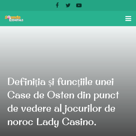
Home
Features
Download App
Screenshots
Definiția și funcțiile unei
Testimonials
Case de Osten din punct
de vedere al jocurilor de
noroc Lady Casino.