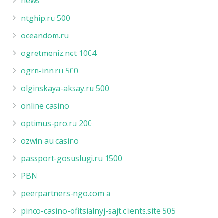
news
ntghip.ru 500
oceandom.ru
ogretmeniz.net 1004
ogrn-inn.ru 500
olginskaya-aksay.ru 500
online casino
optimus-pro.ru 200
ozwin au casino
passport-gosuslugi.ru 1500
PBN
peerpartners-ngo.com a
pinco-casino-ofitsialnyj-sajt.clients.site 505