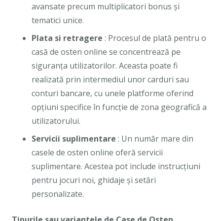
avansate precum multiplicatori bonus și
tematici unice.
Plata si retragere
: Procesul de plată pentru o
casă de osten online se concentrează pe
siguranța utilizatorilor. Aceasta poate fi
realizată prin intermediul unor carduri sau
conturi bancare, cu unele platforme oferind
opțiuni specifice în funcție de zona geografică a
utilizatorului.
Servicii suplimentare
: Un număr mare din
casele de osten online oferă servicii
suplimentare. Acestea pot include instrucțiuni
pentru jocuri noi, ghidaje și setări
personalizate.
Tipurile sau variantele de Case de Osten