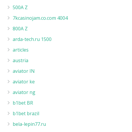
500A Z
7kcasinojam.co.com 4004
800A Z
arda-tech.ru 1500
articles
austria
aviator IN
aviator ke
aviator ng
b1bet BR
b1bet brazil
bela-lepin77.ru