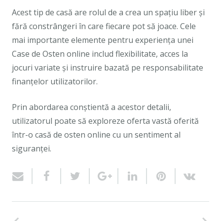
Acest tip de casă are rolul de a crea un spațiu liber și
fără constrângeri în care fiecare pot să joace. Cele
mai importante elemente pentru experiența unei
Case de Osten online includ flexibilitate, acces la
jocuri variate și instruire bazată pe responsabilitate
finanțelor utilizatorilor.
Prin abordarea conștientă a acestor detalii,
utilizatorul poate să exploreze oferta vastă oferită
într-o casă de osten online cu un sentiment al
siguranței.