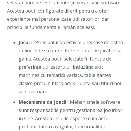
set standard de instrumente și mecanisme software.
Acestea pot fi configurate diferit pentru a oferi
experiențe mai personalizate utilizatorilor, dar
principiile fundamentale rămân aceleași.
Jocuri
: Principalul obiectiv al unei case de osten
online este să ofere diverse tipuri de jucători și
game. Acestea pot fi selectate în funcție de
preferințe utilizatorului, incluzând slot
machines cu tematică variată, table games
clasice precum blackjack și ruletă sau titluri noi
și inovatoare.
Mecanisme de joacă
: Mehanismele software
sunt responsabile pentru gestionarea jocurilor
în sine. Acestea include aspecte cum ar fi
probabilitatea câștigului, funcționalități