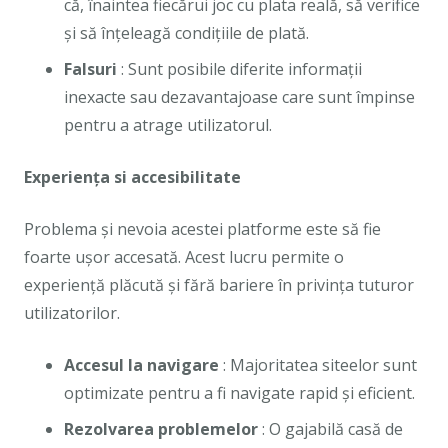
că, înaintea fiecărui joc cu plata reală, să verifice
și să înțeleagă condițiile de plată.
Falsuri
: Sunt posibile diferite informații
inexacte sau dezavantajoase care sunt împinse
pentru a atrage utilizatorul.
Experiența si accesibilitate
Problema și nevoia acestei platforme este să fie
foarte ușor accesată. Acest lucru permite o
experiență plăcută și fără bariere în privința tuturor
utilizatorilor.
Accesul la navigare
: Majoritatea siteelor sunt
optimizate pentru a fi navigate rapid și eficient.
Rezolvarea problemelor
: O gajabilă casă de