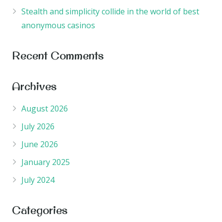
Stealth and simplicity collide in the world of best
anonymous casinos
Recent Comments
Archives
August 2026
July 2026
June 2026
January 2025
July 2024
Categories