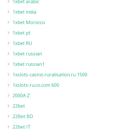
1xbet arabic
1xbet india
1xbet Morocco
1xbet pt
1xbet RU
1xbet russian
1xbet russian1
1xslots-casino.ruralisation.ru 1500
1xslots-ru.co.com 600
2000A Z
22bet
22Bet BD
22bet IT