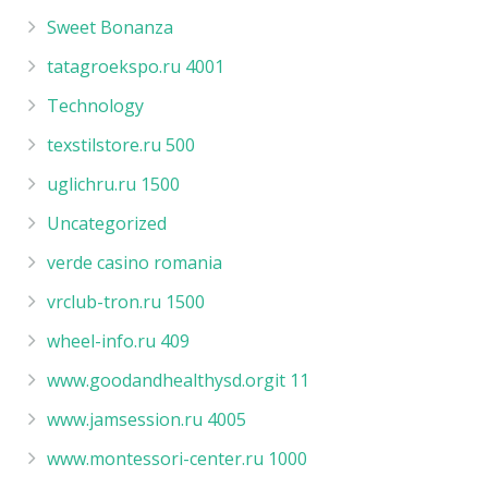
Sweet Bonanza
tatagroekspo.ru 4001
Technology
texstilstore.ru 500
uglichru.ru 1500
Uncategorized
verde casino romania
vrclub-tron.ru 1500
wheel-info.ru 409
www.goodandhealthysd.orgit 11
www.jamsession.ru 4005
www.montessori-center.ru 1000